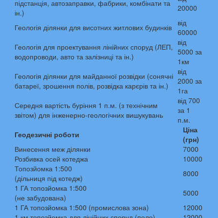
підстанція, автозаправки, фабрики, комбінати та
20000
ін.)
від
Геологія ділянки для висотних житлових будинків
60000
від
Геологія для проектування лінійних споруд (ЛЕП,
5000 за
водопроводи, авто та залізниці та ін.)
1км
від
Геологія ділянки для майданної розвідки (сонячні
2000 за
батареї, зрошення полів, розвідка карєрів та ін.)
1га
від 700
Середня вартість буріння 1 п.м. (з технічним
за 1
звітом) для інженерно-геологічних вишукувань
п.м.
Ціна
Геодезичні роботи
(грн)
Винесення меж ділянки
7000
Розбивка осей котеджа
10000
Топозйомка 1:500
8000
(дільниця під котедж)
1 ГА топозйомка 1:500
5000
(не забудована)
1 ГА топозйомка 1:500 (промислова зона)
12000
1 км топозйомка для лінійних споруд (поле)
12000