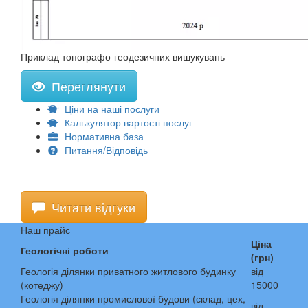
Приклад топографо-геодезичних вишукувань
Переглянути
Ціни на наші послуги
Калькулятор вартості послуг
Нормативна база
Питання/Відповідь
Читати відгуки
Наш прайс
Ціна
Геологічні роботи
(грн)
Геологія ділянки приватного житлового будинку
від
(котеджу)
15000
Геологія ділянки промислової будови (склад, цех,
від