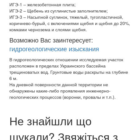
ИГЭ-1 – железобетонная плита;
ИГЭ-2 – Щебень из суглинистые заполнителем;
ИГЭ-3 – Насыпной суглинок, тяжелый, тугопластичной,
коричнево-бурый, с включениями щебня и щебня до 20%,
комками чернозема и слоями щебня.
Возможно Вас заинтересует:
гидрогеологические изыскания
В гидрогеологических отношении исследуемая участок
расположен в пределах Украинского бассейна
трещиноватых вод. Грунтовые воды раскрыты на глубине
6 м.
На дневной поверхности данной территории не
обнаружены какие-либо проявления инженерно-
геологических процессов (воронки, провалы и т.п.).
Не знайшли що
шукали? Звяжіться з