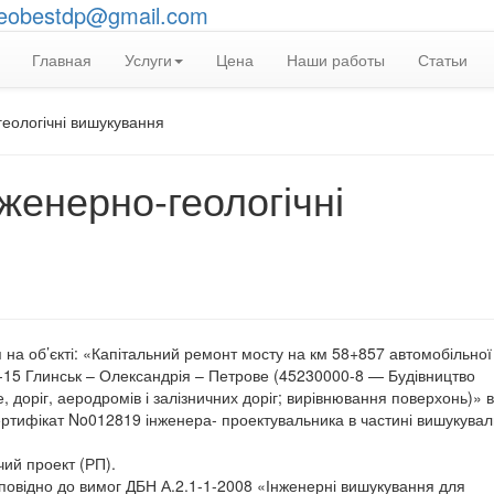
eobestdp@gmail.com
Главная
Услуги
Цена
Наши работы
Статьи
геологічні вишукування
нженерно-геологічні
я на об’єкті: «Капітальний ремонт мосту на км 58+857 автомобільної
-15 Глинськ – Олександрія – Петрове (45230000-8 — Будівництво
е, доріг, аеродромів і залізничних доріг; вирівнювання поверхонь)» 
ертифікат No012819 інженера- проектувальника в частині вишукува
чий проект (РП).
дповідно до вимог ДБН А.2.1-1-2008 «Інженерні вишукування для