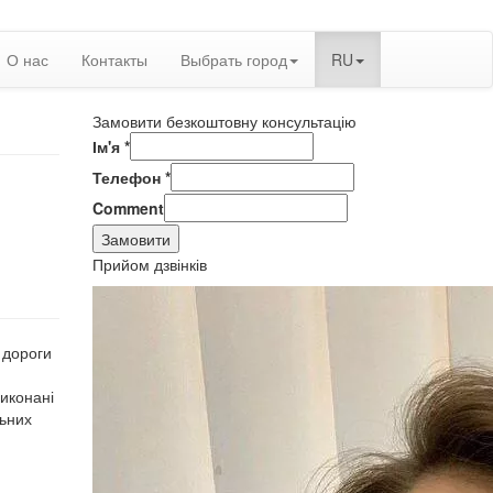
О нас
Контакты
Выбрать город
RU
Замовити безкоштовну консультацію
Ім'я
*
Телефон
*
Comment
Замовити
Прийом дзвінків
 дороги
виконані
льних