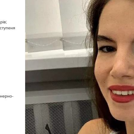
рів;
 ступеня
енерно-