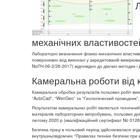
механічних властивостей
Лабораторні визначення фізико-механічних властивост
поверхневих вод виконані у акредитованій вимірюв
NoПЧ-06-2/28-2017) відповідно до діючих методик і 
Камеральна роботи від 
Камеральна обробка результатів польових робіт вик
“AutoCad”, “WenGeo” та “Геологический проводник”.
Результатом камеральних робіт являється технічний з
матеріалів лабораторних випробувань, польових до
лютому 2020 р (кваліфікаційний сертифікат No 0128
Безпека праці в польовий період здійснювалася згідн
внутрішньовідомчих “Правилах техніки безпеки при 