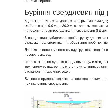
гірничих виробок.
Буріння свердловин під
Згідно із технічним завданням та нормативними док
глибиною від 10,0 м до 20,0 м, загальним метражем 
нанесені на план розташування свердловин (ГД арк
Зі свердловин відбирались проби ґрунту для визначе
упаковку, транспортування і зберігання проб ґрунтів
Для визначення хімічного складу ґрунтових вод і їх а
поверхневих вод.
Після закінчення буріння свердловини були ліквідов
тампонажу свердловин різного призначення, засипки
виснаження підземних вод».
Буріння свердловин здійснювалося механічним та р
призначенням свердловин.