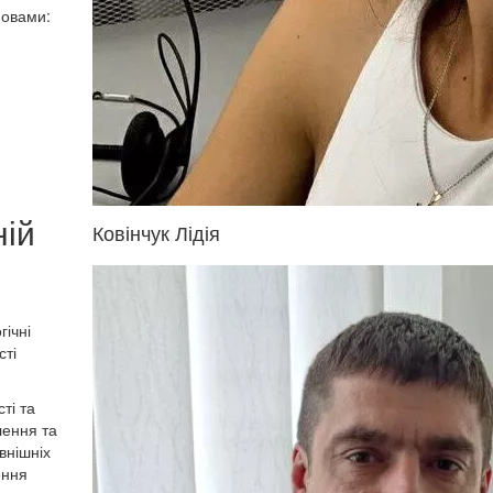
мовами:
ній
Ковінчук Лідія
гічні
сті
ті та
лення та
внішніх
ення