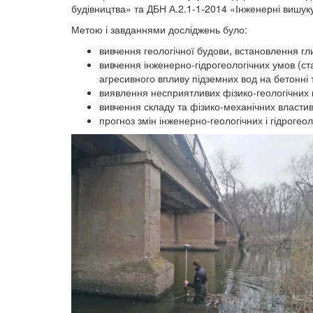
будівництва» та ДБН А.2.1-1-2014 «Інженерні вишук
Метою і завданнями досліджень було:
вивчення геологічної будови, встановлення гли
вивчення інженерно-гідрогеологічних умов (ста
агресивного впливу підземних вод на бетонні т
виявлення несприятливих фізико-геологічних 
вивчення складу та фізико-механічних властив
прогноз змін інженерно-геологічних і гідрогеол