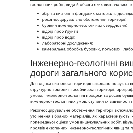
геологічних робіт, види й обсяги яких визначалися
збір та вивчення фондових матеріалів дослідж
рекогносцирувальне обстеження території;
буріння інженерно-геологічних свердловин;
відбір проб ґрунтів;
відбір проб води;
лабораторні дослідження;
камеральна обробка бурових, польових і лабор
Інженерно-геологічні ви
дороги загального кори
Для оцінки вивченості території виконано пошук та в
структурно-тектонічні особливості території, орографі
умови, інженерно-геологічні процеси та досвід будівн
інженерно- геологічних умов, ступеня їх вивченості
Рекогносцирувальне обстеження території включало о
уточнення зібраних матеріалів, які характеризують
попередньої оцінки умов вишукувальних робіт, візуа
проявів екзогенних інженерно-геологічних явищ та 