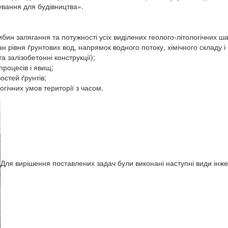
ування для будівництва».
бин залягання та потужності усіх виділених геолого-літологічних ша
н рівня ґрунтових вод, напрямок водного потоку, хімічного складу і
а залізобетонні конструкції);
процесів і явищ;
остей ґрунтів;
огічних умов території з часом.
Для вирішення поставлених задач були виконані наступні види інж