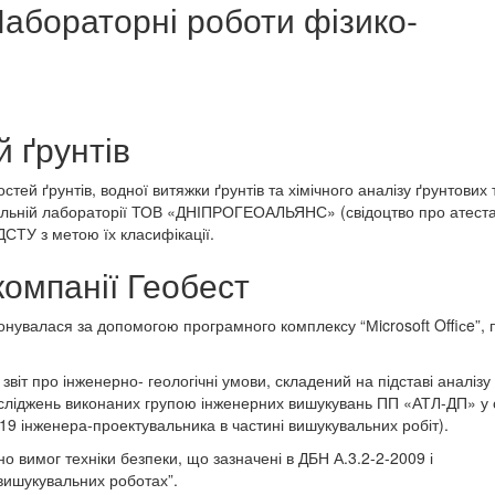
Лабораторні роботи фізико-
 ґрунтів
ей ґрунтів, водної витяжки ґрунтів та хімічного аналізу ґрунтових 
альній лабораторії ТОВ «ДНІПРОГЕОАЛЬЯНС» (свідоцтво про атеста
ДСТУ з метою їх класифікації.
компанії Геобест
онувалася за допомогою програмного комплексу “Мicrosoft Offiсe”,
віт про інженерно- геологічні умови, складений на підставі аналізу
сліджень виконаних групою інженерних вишукувань ПП «АТЛ-ДП» у с
19 інженера-проектувальника в частині вишукувальних робіт).
о вимог техніки безпеки, що зазначені в ДБН А.3.2-2-2009 і
вишукувальних роботах”.