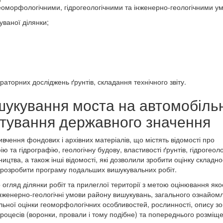
 геоморфологічними, гідрогеологічними та інженерно-геологічними у
уваної ділянки;
аторних досліджень ґрунтів, складання технічного звіту.
шукування моста на автомобіль
стування державного значення
ивчення фондових і архівних матеріалів, що містять відомості про
ю та гідрографію, геологічну будову, властивості ґрунтів, гідрогеоло
ицтва, а також інші відомості, які дозволили зробити оцінку складно
 і розробити програму подальших вишукувальних робіт.
гляд ділянки робіт та прилеглої території з метою оцінювання якос
 інженерно-геологічні умови району вишукувань, загального ознайом
льної оцінки геоморфологічних особливостей, рослинності, опису зо
процесів (воронки, провали і тому подібне) та попереднього розміщ