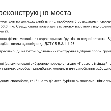
 реконструкцію моста
ументами на досліджуваній ділянці пробурені 3 розвідувальні свер
50,0 п.м. Свердловини прив’язані в планово- висотному відношенні
уш 2).
ння фізико-механічних характеристик ґрунтів, та водної витяжки. Ві
 здійснювали відповідно до ДСТУ Б В.2.1-4-96.
гресивної дії на бетон будівельних конструкцій відібрані проби ґрун
ані (затампоновані вибуреною породою) згідно «Правил ліквідаційн
 гірничих виробок і занедбаних колодязів для запобігання забрудне
учним способами, глибина та діаметр буріння визначались цільови