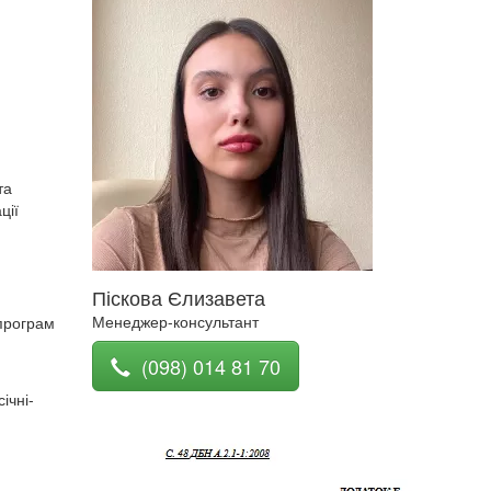
та
ції
Піскова Єлизавета
Менеджер-консультант
 програм
(098) 014 81 70
ічні-