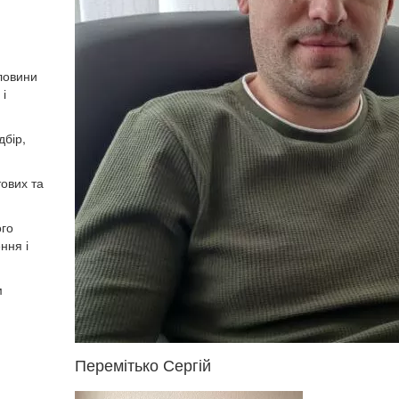
дловини
 і
дбір,
тових та
ого
ння і
м
Перемітько Сергій