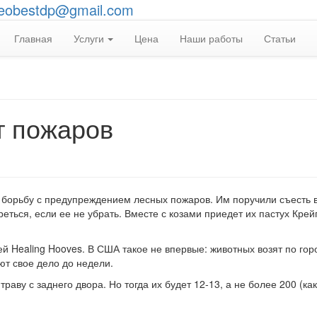
eobestdp@gmail.com
Главная
Услуги
Цена
Наши работы
Статьи
т пожаров
а борьбу с предупреждением лесных пожаров. Им поручили съесть 
еться, если ее не убрать. Вместе с козами приедет их пастух Крей
ей Healing Hooves. В США такое не впервые: животных возят по го
ют свое дело до недели.
аву с заднего двора. Но тогда их будет 12-13, а не более 200 (ка