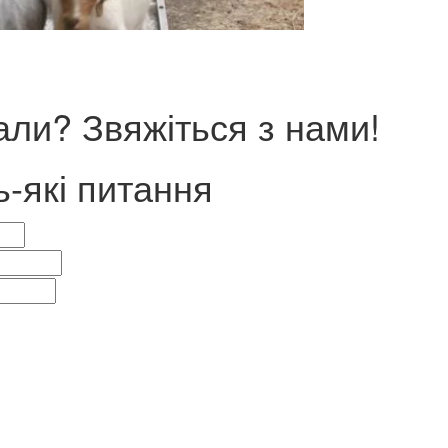
ли? Звяжіться з нами!
ь-які питання