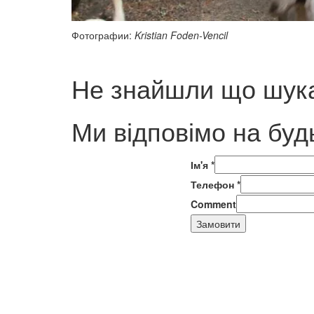
Фотографии:
Kristian Foden-Vencil
Не знайшли що шука
Ми відповімо на буд
Ім'я
*
Телефон
*
Comment
Замовити