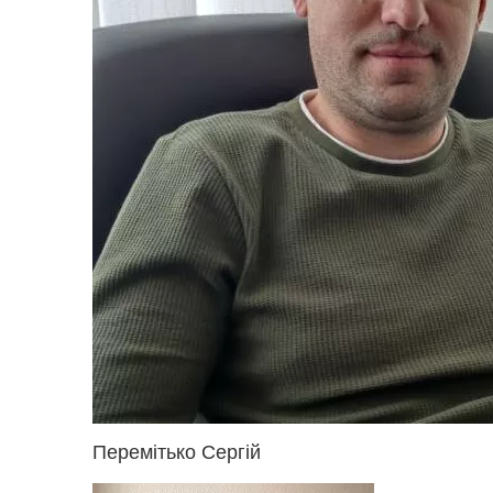
Перемітько Сергій