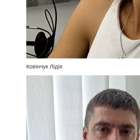
Ковінчук Лідія