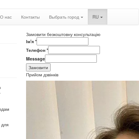
О нас
Контакты
Выбрать город
RU
Замовити безкоштовну консультацію
Ім'я
*
Телефон
*
Message
Замовити
Прийом дзвінків
в
г
родам
к для