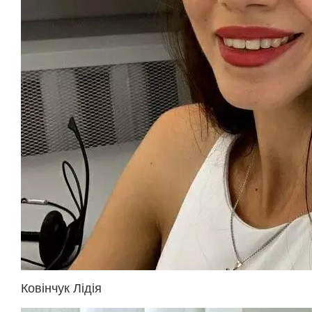
Ковінчук Лідія