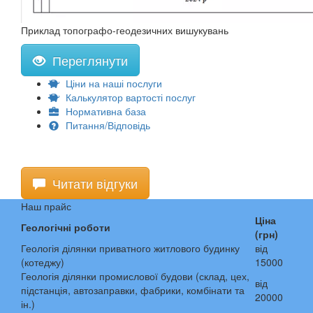
Приклад топографо-геодезичних вишукувань
Переглянути
Ціни на наші послуги
Калькулятор вартості послуг
Нормативна база
Питання/Відповідь
Читати відгуки
Наш прайс
Ціна
Геологічні роботи
(грн)
Геологія ділянки приватного житлового будинку
від
(котеджу)
15000
Геологія ділянки промислової будови (склад, цех,
від
підстанція, автозаправки, фабрики, комбінати та
20000
ін.)