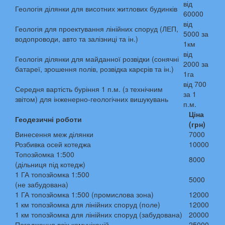
від
Геологія ділянки для висотних житлових будинків
60000
від
Геологія для проектування лінійних споруд (ЛЕП,
5000 за
водопроводи, авто та залізниці та ін.)
1км
від
Геологія ділянки для майданної розвідки (сонячні
2000 за
батареї, зрошення полів, розвідка карєрів та ін.)
1га
від 700
Середня вартість буріння 1 п.м. (з технічним
за 1
звітом) для інженерно-геологічних вишукувань
п.м.
Ціна
Геодезичні роботи
(грн)
Винесення меж ділянки
7000
Розбивка осей котеджа
10000
Топозйомка 1:500
8000
(дільниця під котедж)
1 ГА топозйомка 1:500
5000
(не забудована)
1 ГА топозйомка 1:500 (промислова зона)
12000
1 км топозйомка для лінійних споруд (поле)
12000
1 км топозйомка для лінійних споруд (забудована)
20000
Погодження всіх комунікацій
25000