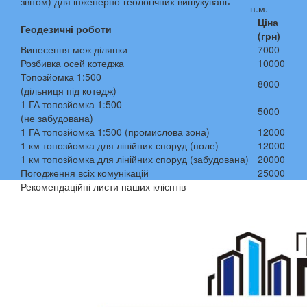
звітом) для інженерно-геологічних вишукувань
п.м.
Ціна
Геодезичні роботи
(грн)
Винесення меж ділянки
7000
Розбивка осей котеджа
10000
Топозйомка 1:500
8000
(дільниця під котедж)
1 ГА топозйомка 1:500
5000
(не забудована)
1 ГА топозйомка 1:500 (промислова зона)
12000
1 км топозйомка для лінійних споруд (поле)
12000
1 км топозйомка для лінійних споруд (забудована)
20000
Погодження всіх комунікацій
25000
Рекомендаційні листи наших клієнтів