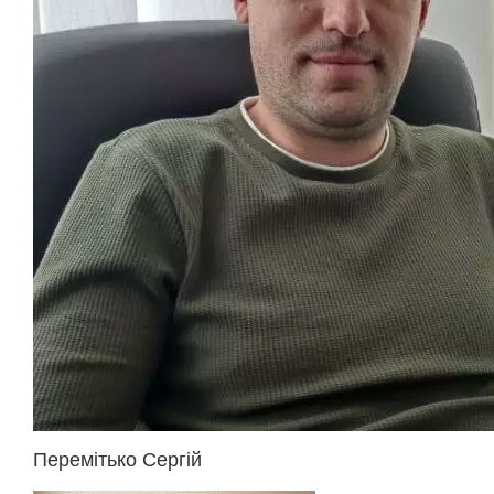
Перемітько Сергій