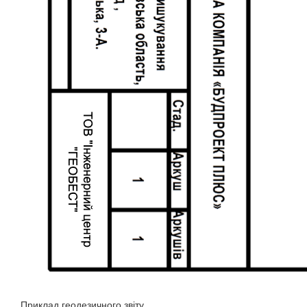
Приклад геодезичного звіту