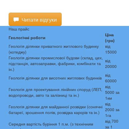
Читати відгуки
Наш прайс
Ціна
Геологічні роботи
(грн)
Геологія ділянки приватного житлового будинку
від
(котеджу)
15000
Геологія ділянки промислової будови (склад, цех,
від
підстанція, автозаправки, фабрики, комбінати та
20000
ін.)
від
Геологія ділянки для висотних житлових будинків
60000
від
Геологія для проектування лінійних споруд (ЛЕП,
5000 за
водопроводи, авто та залізниці та ін.)
1км
від
Геологія ділянки для майданної розвідки (сонячні
2000 за
батареї, зрошення полів, розвідка карєрів та ін.)
1га
від 700
Середня вартість буріння 1 п.м. (з технічним
за 1