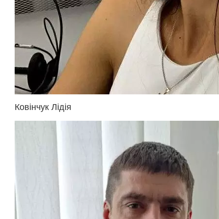
Ковінчук Лідія