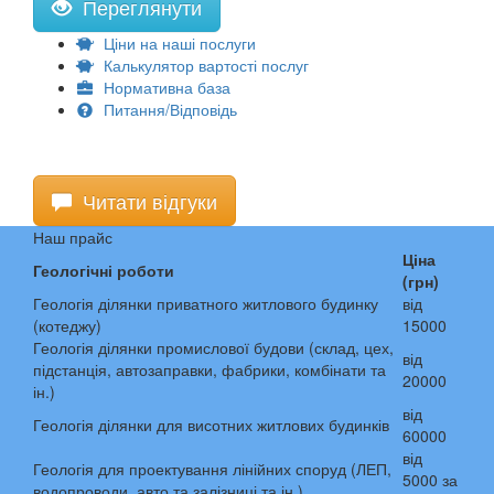
Переглянути
Ціни на наші послуги
Калькулятор вартості послуг
Нормативна база
Питання/Відповідь
Читати відгуки
Наш прайс
Ціна
Геологічні роботи
(грн)
Геологія ділянки приватного житлового будинку
від
(котеджу)
15000
Геологія ділянки промислової будови (склад, цех,
від
підстанція, автозаправки, фабрики, комбінати та
20000
ін.)
від
Геологія ділянки для висотних житлових будинків
60000
від
Геологія для проектування лінійних споруд (ЛЕП,
5000 за
водопроводи, авто та залізниці та ін.)