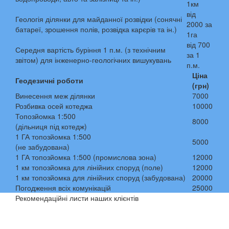
1км
від
Геологія ділянки для майданної розвідки (сонячні
2000 за
батареї, зрошення полів, розвідка карєрів та ін.)
1га
від 700
Середня вартість буріння 1 п.м. (з технічним
за 1
звітом) для інженерно-геологічних вишукувань
п.м.
Ціна
Геодезичні роботи
(грн)
Винесення меж ділянки
7000
Розбивка осей котеджа
10000
Топозйомка 1:500
8000
(дільниця під котедж)
1 ГА топозйомка 1:500
5000
(не забудована)
1 ГА топозйомка 1:500 (промислова зона)
12000
1 км топозйомка для лінійних споруд (поле)
12000
1 км топозйомка для лінійних споруд (забудована)
20000
Погодження всіх комунікацій
25000
Рекомендаційні листи наших клієнтів