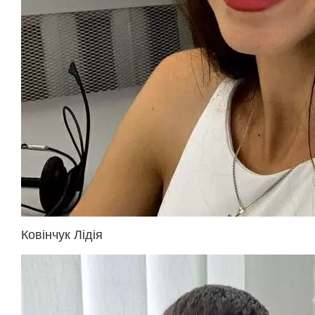
Ковінчук Лідія