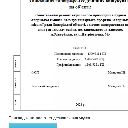
Приклад топографо-геодезичних вишукувань