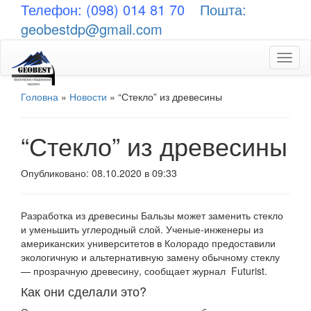
Телефон: (098) 014 81 70
Пошта:
geobestdp@gmail.com
Toggl
naviga
Головна
»
Новости
»
“Стекло” из древесины
“Стекло” из древесины
Опубликовано: 08.10.2020 в 09:33
Разработка из древесины Бальзы может заменить стекло
и уменьшить углеродный слой. Ученые-инженеры из
американских университетов в Колорадо предоставили
экологичную и альтернативную замену обычному стеклу
— прозрачную древесину, сообщает журнал Futurist.
Как они сделали это?