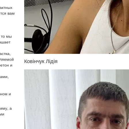
тактных
ется вам
 то мы
учшает
астка,
пляемой
Ковінчук Лідія
бетон и
зами,
тном и
мму, а
ами