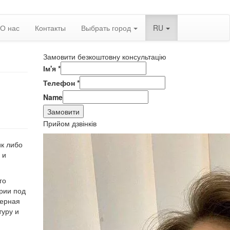
О нас
Контакты
Выбрать город
RU
Замовити безкоштовну консультацію
Ім'я
*
Телефон
*
Name
Замовити
Прийом дзвінків
ик либо
 и
го
рии под
ерная
туру и