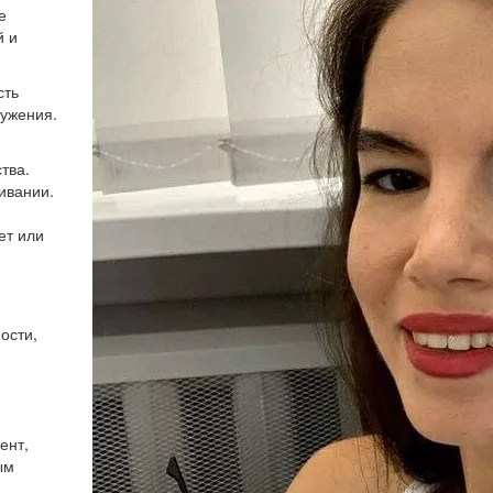
е
й и
сть
ружения.
тва.
ивании.
ет или
ости,
ент,
ым