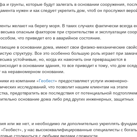
а и грунты, которые будут залегать в основании сооружения, посл
мента нужен и как следует укрепить дом, чтоб он прослужил веро
лиенты желают на берегу моря. В таких случаях фактически всегда е
я весьма опасным фактором при строительстве и эксплуатации соо
особом, что приведет его в аварийное состояние.
алегающие в основании дома, имеют свои физико-механические свойс
истую структуру. Все это особенно большую роль играет при замач
есьма устойчивые, но, когда их намочить они превращаются в
оисходит в основании здания, то все приводит к тому, что дом осяд
ит на неравномерном основании.
ники из компании «
Геобест
» предоставляют услуги инженерно-
зических исследований, что позволит нашим клиентам на этапе
стка, предотвратить все последствия от потенциальной подтопляем
нительно основание дома либо ряд других инженерных, защитных
рия или же нет, и необходимо ли дополнительно укреплять фундам
 «Геобест», у нас высококвалифицированные специалисты с богат
отовые столкнуться с любыми видами сложности.