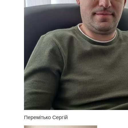
Перемітько Сергій