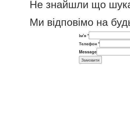
Не знайшли що шука
Ми відповімо на буд
Ім'я
*
Телефон
*
Message
Замовити