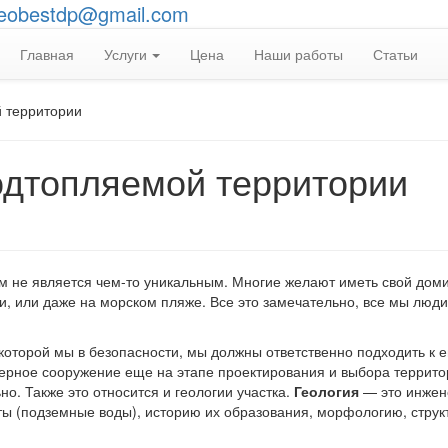
eobestdp@gmail.com
Главная
Услуги
Цена
Наши работы
Статьи
й территории
одтопляемой территории
ом не является чем-то уникальным. Многие желают иметь свой дом
ки, или даже на морском пляже. Все это замечательно, все мы люди
 которой мы в безопасности, мы должны ответственно подходить к е
ерное сооружение еще на этапе проектирования и выбора террито
о. Также это относится и геологии участка.
Геология
— это инжен
нты (подземные воды), историю их образования, морфологию, струк