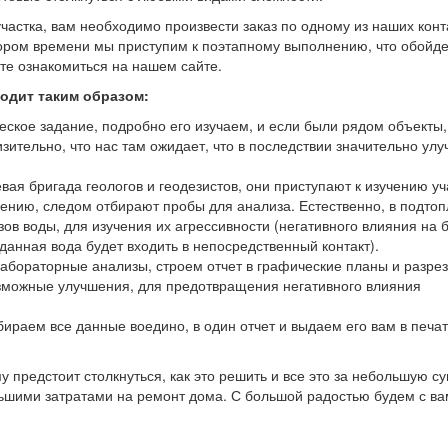
частка, вам необходимо произвести заказ по одному из наших кон
скором времени мы приступим к поэтапному выполнению, что обойд
ете ознакомиться на нашем сайте.
одит таким образом:
еское задание, подробно его изучаем, и если были рядом объекты,
зительно, что нас там ожидает, что в последствии значительно ул
вая бригада геологов и геодезистов, они приступают к изучению уч
рению, следом отбирают пробы для анализа. Естественно, в подто
ов воды, для изучения их агрессивности (негативного влияния на 
данная вода будет входить в непосредственный контакт).
абораторные анализы, строем отчет в графические планы и разре
озможные улучшения, для предотвращения негативного влияния
ираем все данные воедино, в один отчет и выдаем его вам в печа
у предстоит столкнуться, как это решить и все это за небольшую су
большими затратами на ремонт дома. С большой радостью будем с в