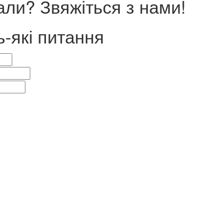
ли? Звяжіться з нами!
ь-які питання