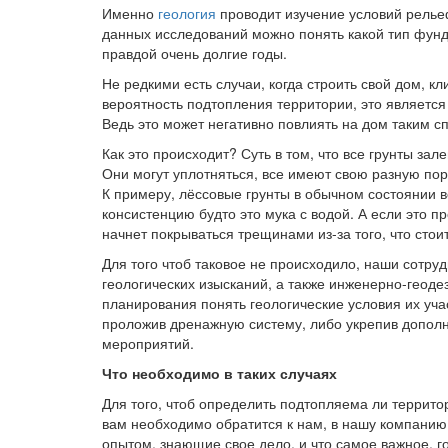
Именно
геология
проводит изучение условий рельеф
данных исследований можно понять какой тип фунда
правдой очень долгие годы.
Не редкими есть случаи, когда строить свой дом, к
вероятность подтопления территории, это являетс
Ведь это может негативно повлиять на дом таким сп
Как это происходит? Суть в том, что все грунты з
Они могут уплотняться, все имеют свою разную пор
К примеру, лёссовые грунты в обычном состоянии в
консистенцию будто это мука с водой. А если это пр
начнет покрываться трещинами из-за того, что сто
Для того чтоб таковое не происходило, наши сотруд
геологических изысканий, а также инженерно-геоде
планирования понять геологические условия их уча
проложив дренажную систему, либо укрепив допол
мероприятий.
Что необходимо в таких случаях
Для того, чтоб определить подтопляема ли террито
вам необходимо обратится к нам, в нашу компанию
опытом, знающие свое дело, и что самое важное, г