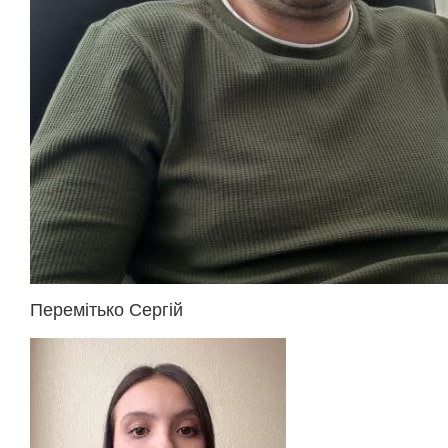
Перемітько Сергій