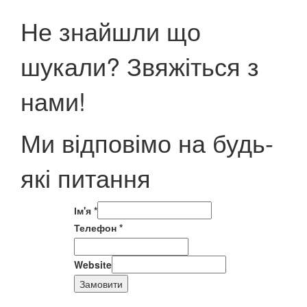
Не знайшли що
шукали? Звяжіться з
нами!
Ми відповімо на будь-
які питання
Ім'я
*
Телефон
*
Website
Замовити