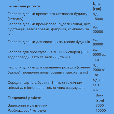
Ціна
Геологічні роботи
(грн)
Геологія ділянки приватного житлового будинку
від
(котеджу)
15000
Геологія ділянки промислової будови (склад, цех,
від
підстанція, автозаправки, фабрики, комбінати та
20000
ін.)
від
Геологія ділянки для висотних житлових будинків
60000
від
Геологія для проектування лінійних споруд (ЛЕП,
5000 за
водопроводи, авто та залізниці та ін.)
1км
від
Геологія ділянки для майданної розвідки (сонячні
2000 за
батареї, зрошення полів, розвідка карєрів та ін.)
1га
від 700
Середня вартість буріння 1 п.м. (з технічним
за 1
звітом) для інженерно-геологічних вишукувань
п.м.
Ціна
Геодезичні роботи
(грн)
Винесення меж ділянки
7000
Розбивка осей котеджа
10000