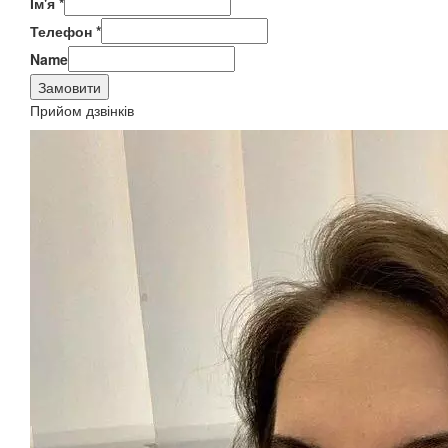
Ім'я
*
Телефон
*
Name
Замовити
Прийом дзвінків