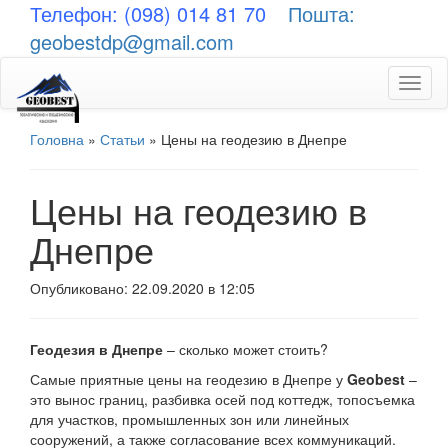
Телефон: (098) 014 81 70
Пошта:
geobestdp@gmail.com
Toggl
naviga
Головна
»
Статьи
»
Цены на геодезию в Днепре
Цены на геодезию в
Днепре
Опубликовано: 22.09.2020 в 12:05
Геодезия в Днепре
– сколько может стоить?
Самые приятные цены на геодезию в Днепре у
Geobest
–
это вынос границ, разбивка осей под коттедж, топосъемка
для участков, промышленных зон или линейных
сооружений, а также согласование всех коммуникаций.