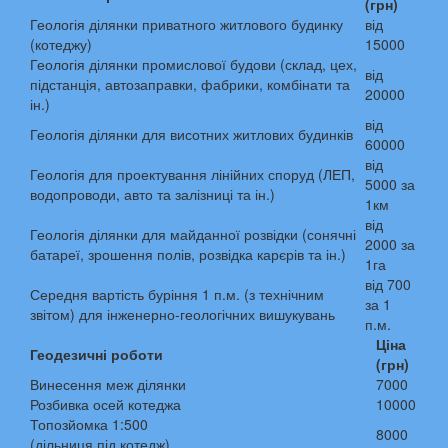
(грн)
Геологія ділянки приватного житлового будинку
від
(котеджу)
15000
Геологія ділянки промислової будови (склад, цех,
від
підстанція, автозаправки, фабрики, комбінати та
20000
ін.)
від
Геологія ділянки для висотних житлових будинків
60000
від
Геологія для проектування лінійних споруд (ЛЕП,
5000 за
водопроводи, авто та залізниці та ін.)
1км
від
Геологія ділянки для майданної розвідки (сонячні
2000 за
батареї, зрошення полів, розвідка карєрів та ін.)
1га
від 700
Середня вартість буріння 1 п.м. (з технічним
за 1
звітом) для інженерно-геологічних вишукувань
п.м.
Ціна
Геодезичні роботи
(грн)
Винесення меж ділянки
7000
Розбивка осей котеджа
10000
Топозйомка 1:500
8000
(дільниця під котедж)