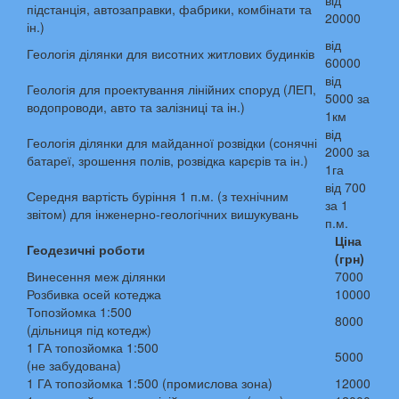
від
підстанція, автозаправки, фабрики, комбінати та
20000
ін.)
від
Геологія ділянки для висотних житлових будинків
60000
від
Геологія для проектування лінійних споруд (ЛЕП,
5000 за
водопроводи, авто та залізниці та ін.)
1км
від
Геологія ділянки для майданної розвідки (сонячні
2000 за
батареї, зрошення полів, розвідка карєрів та ін.)
1га
від 700
Середня вартість буріння 1 п.м. (з технічним
за 1
звітом) для інженерно-геологічних вишукувань
п.м.
Ціна
Геодезичні роботи
(грн)
Винесення меж ділянки
7000
Розбивка осей котеджа
10000
Топозйомка 1:500
8000
(дільниця під котедж)
1 ГА топозйомка 1:500
5000
(не забудована)
1 ГА топозйомка 1:500 (промислова зона)
12000