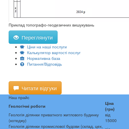
Приклад топографо-геодезичних вишукувань
Переглянути
Ціни на наші послуги
Калькулятор вартості послуг
Нормативна база
Питання/Відповідь
Читати відгуки
Наш прайс
Ціна
Геологічні роботи
(грн)
Геологія ділянки приватного житлового будинку
від
(котеджу)
15000
Геологія ділянки промислової будови (склад, цех,