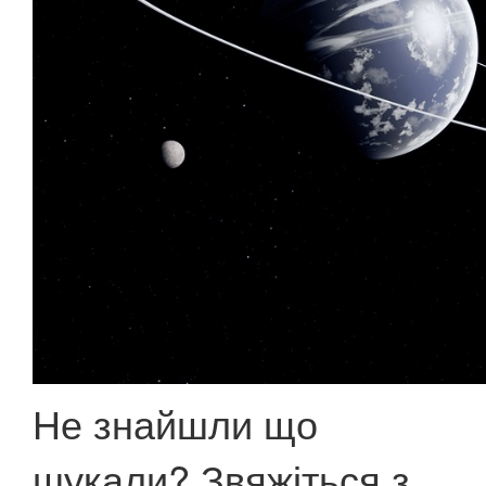
Не знайшли що
шукали? Звяжіться з