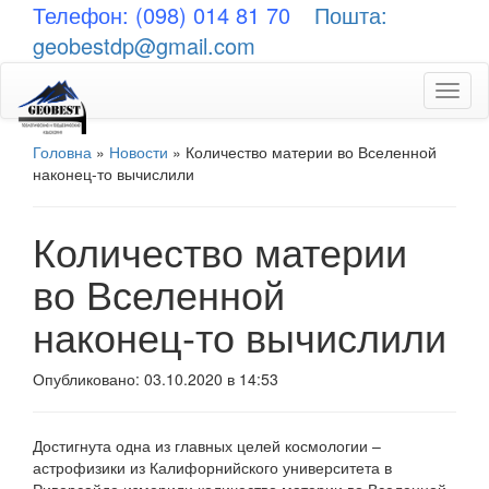
Телефон: (098) 014 81 70
Пошта:
geobestdp@gmail.com
Toggl
naviga
Головна
»
Новости
»
Количество материи во Вселенной
наконец-то вычислили
Количество материи
во Вселенной
наконец-то вычислили
Опубликовано: 03.10.2020 в 14:53
Достигнута одна из главных целей космологии –
астрофизики из Калифорнийского университета в