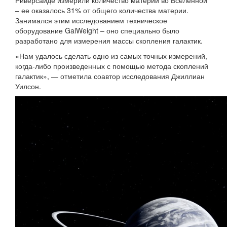
Риверсайде измерили количество материи во Вселенной
– ее оказалось 31% от общего количества материи.
Занимался этим исследованием техническое
оборудование GalWeight – оно специально было
разработано для измерения массы скопления галактик.
«Нам удалось сделать одно из самых точных измерений,
когда-либо произведенных с помощью метода скоплений
галактик», — отметила соавтор исследования Джиллиан
Уилсон.