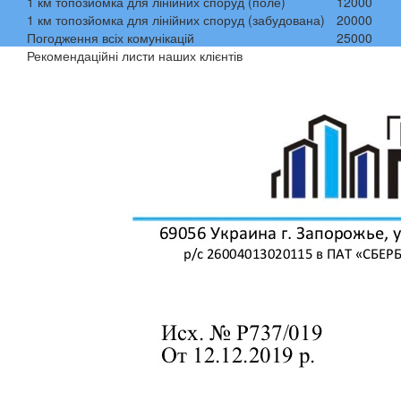
1 км топозйомка для лінійних споруд (поле)
12000
1 км топозйомка для лінійних споруд (забудована)
20000
Погодження всіх комунікацій
25000
Рекомендаційні листи наших клієнтів