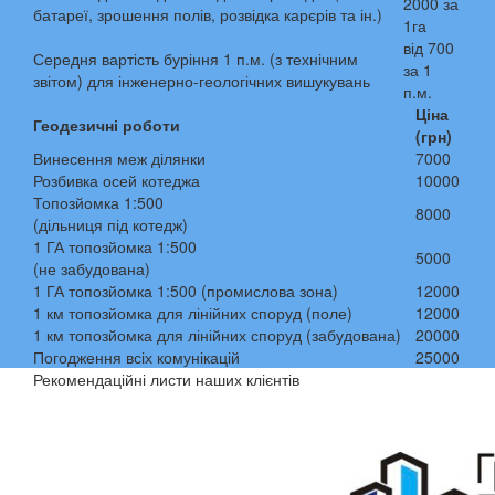
2000 за
батареї, зрошення полів, розвідка карєрів та ін.)
1га
від 700
Середня вартість буріння 1 п.м. (з технічним
за 1
звітом) для інженерно-геологічних вишукувань
п.м.
Ціна
Геодезичні роботи
(грн)
Винесення меж ділянки
7000
Розбивка осей котеджа
10000
Топозйомка 1:500
8000
(дільниця під котедж)
1 ГА топозйомка 1:500
5000
(не забудована)
1 ГА топозйомка 1:500 (промислова зона)
12000
1 км топозйомка для лінійних споруд (поле)
12000
1 км топозйомка для лінійних споруд (забудована)
20000
Погодження всіх комунікацій
25000
Рекомендаційні листи наших клієнтів