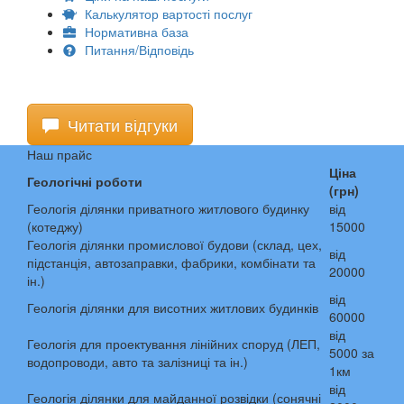
Калькулятор вартості послуг
Нормативна база
Питання/Відповідь
Читати відгуки
Наш прайс
Ціна
Геологічні роботи
(грн)
Геологія ділянки приватного житлового будинку
від
(котеджу)
15000
Геологія ділянки промислової будови (склад, цех,
від
підстанція, автозаправки, фабрики, комбінати та
20000
ін.)
від
Геологія ділянки для висотних житлових будинків
60000
від
Геологія для проектування лінійних споруд (ЛЕП,
5000 за
водопроводи, авто та залізниці та ін.)
1км
від
Геологія ділянки для майданної розвідки (сонячні