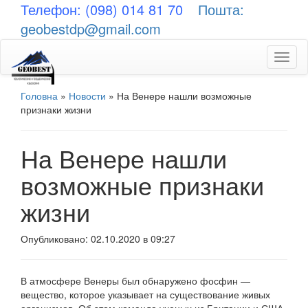
Телефон: (098) 014 81 70
Пошта:
geobestdp@gmail.com
Toggl
naviga
Головна
»
Новости
»
На Венере нашли возможные
признаки жизни
На Венере нашли
возможные признаки
жизни
Опубликовано: 02.10.2020 в 09:27
В атмосфере Венеры был обнаружено фосфин —
вещество, которое указывает на существование живых