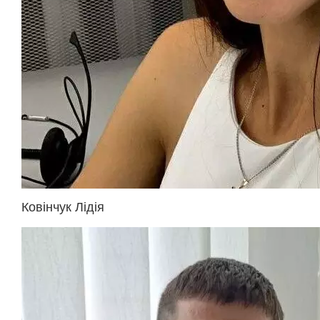
Ковінчук Лідія