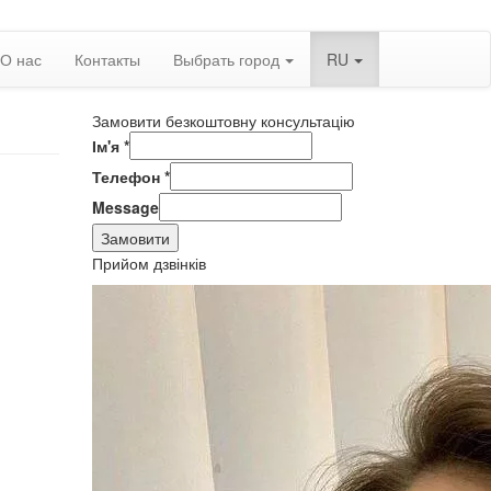
О нас
Контакты
Выбрать город
RU
Замовити безкоштовну консультацію
Ім'я
*
Телефон
*
Message
Замовити
Прийом дзвінків