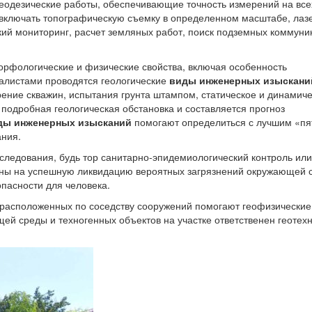
 геодезические работы, обеспечивающие точность измерений на все
т включать топографическую съемку в определенном масштабе, лаз
кий мониторинг, расчет земляных работ, поиск подземных коммуни
 морфологические и физические свойства, включая особенность
иалистами проводятся геологические
виды инженерных изыскани
рение скважин, испытания грунта штампом, статическое и динамич
 подробная геологическая обстановка и составляется прогноз
ды инженерных изысканий
помогают определиться с лучшим «п
ания.
следования, будь тор санитарно-эпидемиологический контроль или
ны на успешную ликвидацию вероятных загрязнений окружающей 
пасности для человека.
 расположенных по соседству сооружений помогают геофизические
ей среды и техногенных объектов на участке ответственен геотех