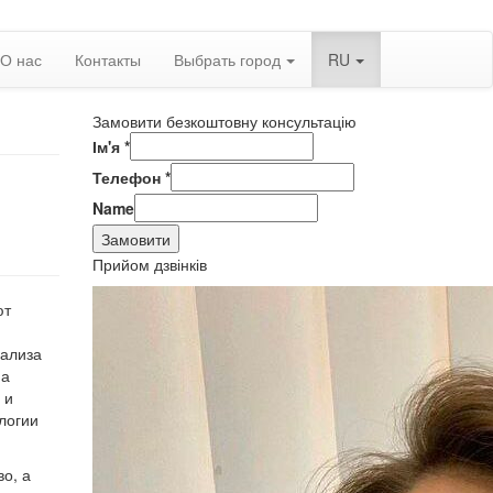
О нас
Контакты
Выбрать город
RU
Замовити безкоштовну консультацію
Ім'я
*
Телефон
*
Name
Замовити
Прийом дзвінків
ют
нализа
на
 и
логии
о, а