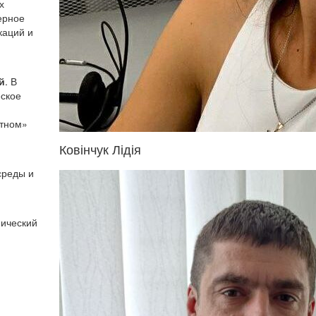
х
ерное
каций и
й
. В
еское
ятном»
Ковінчук Лідія
среды и
нический