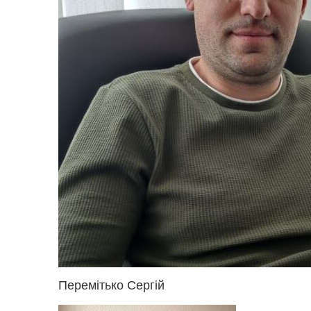
Перемітько Сергій