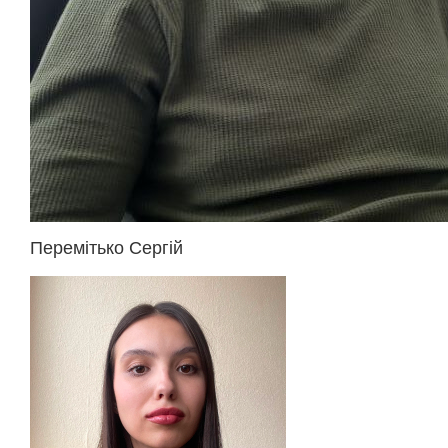
Перемітько Сергій