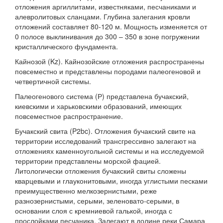
отложения аргиллитами, известняками, песчаниками и
алевролитовых сланцами. Глубина залегания кровли
отложений составляет 80-120 м. Мощность изменяется от
0 полосе выклинивания до 300 – 350 в зоне погружении
кристаллического фундамента.
Кайнозой (Kz). Кайнозойские отложения распространены
повсеместно и представлены породами палеогеновой и
четвертичной системы.
Палеогенового система (Р) представлена ​​бучакский,
киевскими и харьковскими образований, имеющих
повсеместное распространение.
Бучакский свита (P2bc). Отложения бучакский свите на
территории исследований трансгрессивно залегают на
отложениях каменноугольной системы и на исследуемой
территории представлены морской фацией.
Литологически отложения бучакский свиты сложены
кварцевыми и глауконитовыми, иногда углистыми песками
преимущественно мелкозернистыми, реже
разнозернистыми, серыми, зеленовато-серыми, в
основании слоя с кремниевой галькой, иногда с
прослойками песчаника. Залегают в долине реки Самара