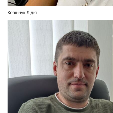
Ковінчук Лідія