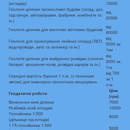
(котеджу)
15000
Геологія ділянки промислової будови (склад, цех,
від
підстанція, автозаправки, фабрики, комбінати та
20000
ін.)
від
Геологія ділянки для висотних житлових будинків
60000
від
Геологія для проектування лінійних споруд (ЛЕП,
5000 за
водопроводи, авто та залізниці та ін.)
1км
від
Геологія ділянки для майданної розвідки (сонячні
2000 за
батареї, зрошення полів, розвідка карєрів та ін.)
1га
від 700
Середня вартість буріння 1 п.м. (з технічним
за 1
звітом) для інженерно-геологічних вишукувань
п.м.
Ціна
Геодезичні роботи
(грн)
Винесення меж ділянки
7000
Розбивка осей котеджа
10000
Топозйомка 1:500
8000
(дільниця під котедж)
1 ГА топозйомка 1:500
5000