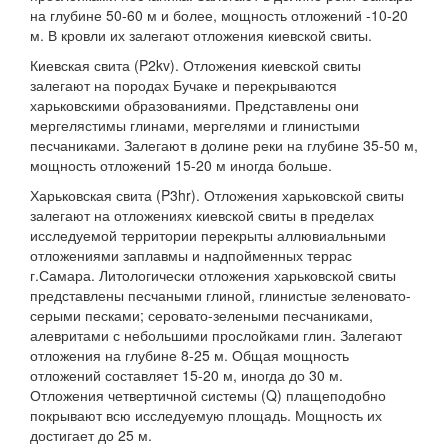
на глубине 50-60 м и более, мощность отложений -10-20
м. В кровли их залегают отложения киевской свиты.
Киевская свита (P2kv). Отложения киевской свиты
залегают на породах Бучаке и перекрываются
харьковскими образованиями. Представлены они
мергелястимы глинами, мергелями и глинистыми
песчаниками. Залегают в долине реки на глубине 35-50 м,
мощность отложений 15-20 м иногда больше.
Харьковская свита (P3hr). Отложения харьковской свиты
залегают на отложениях киевской свиты в пределах
исследуемой территории перекрыты аллювиальными
отложениями заплавмы и надпойменных террас
г.Самара. Литологически отложения харьковской свиты
представлены песчаными глиной, глинистые зеленовато-
серыми песками; серовато-зелеными песчаниками,
алевритами с небольшими прослойками глин. Залегают
отложения на глубине 8-25 м. Общая мощность
отложений составляет 15-20 м, иногда до 30 м.
Отложения четвертичной системы (Q) плащеподобно
покрывают всю исследуемую площадь. Мощность их
достигает до 25 м.