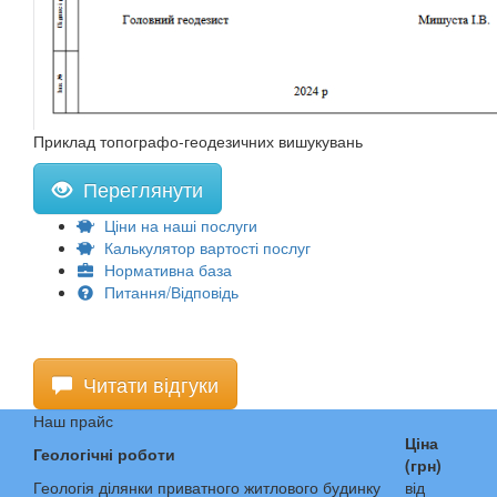
Приклад топографо-геодезичних вишукувань
Переглянути
Ціни на наші послуги
Калькулятор вартості послуг
Нормативна база
Питання/Відповідь
Читати відгуки
Наш прайс
Ціна
Геологічні роботи
(грн)
Геологія ділянки приватного житлового будинку
від