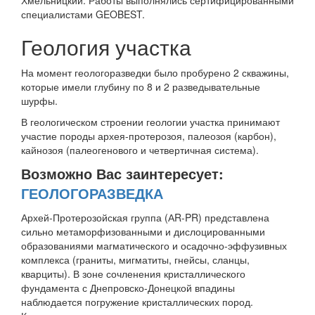
Хмельницкий. Работы выполнялись сертифицированными
специалистами GEOBEST.
Геология участка
На момент геологоразведки было пробурено 2 скважины,
которые имели глубину по 8 и 2 разведывательные
шурфы.
В геологическом строении геологии участка принимают
участие породы архея-протерозоя, палеозоя (карбон),
кайнозоя (палеогенового и четвертичная система).
Возможно Вас заинтересует:
ГЕОЛОГОРАЗВЕДКА
Архей-Протерозойская группа (АR-PR) представлена ​​
сильно метаморфизованными и дислоцированными
образованиями магматического и осадочно-эффузивных
комплекса (граниты, мигматиты, гнейсы, сланцы,
кварциты). В зоне сочленения кристаллического
фундамента с Днепровско-Донецкой впадины
наблюдается погружение кристаллических пород.