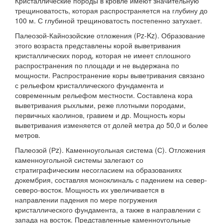
Кристаллические породы в кровле имеют значительную
трещиноватость, которая распространяется на глубину до
100 м. С глубиной трещиноватость постепенно затухает.
Палеозой-Кайнозойские отложения (Рz-Kz). Образование
этого возраста представлены корой выветривания
кристаллических пород, которая не имеет сплошного
распространения по площади и не выдержана по
мощности. Распространение коры выветривания связано
с рельефом кристаллического фундамента и
современным рельефом местности. Составлена ​​кора
выветривания рыхлыми, реже плотными породами,
первичных каолинов, гравием и др. Мощность коры
выветривания изменяется от долей метра до 50,0 и более
метров.
Палеозой (Рz). Каменноугольная система (С). Отложения
каменноугольной системы залегают со
стратиграфическим несогласием на образованиях
докембрия, составляя моноклиналь с падением на север-
северо-восток. Мощность их увеличивается в
направлении падения по мере погружения
кристаллического фундамента, а также в направлении с
запада на восток. Представленные каменноугольные