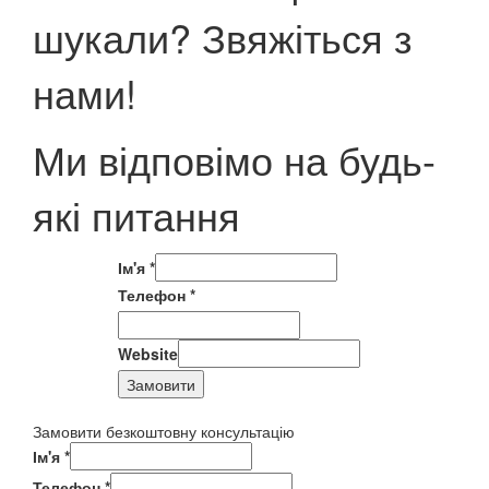
шукали? Звяжіться з
нами!
Ми відповімо на будь-
які питання
Ім'я
*
Телефон
*
Website
Замовити
Замовити безкоштовну консультацію
Ім'я
*
Телефон
*