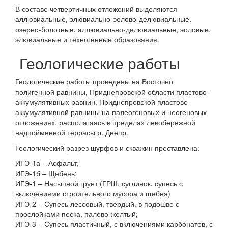
В составе четвертичных отложений выделяются
аллювиальные, элювиально-эолово-делювиальные,
озерно-болотные, аллювиально-делювиальные, эоловые,
элювиальные и техногенные образования.
Геологические работы
Геологические работы проведены на Восточно
полигенной равнины, Приднепровской области пластово-
аккумулятивных равнин, Приднепровской пластово-
аккумулятивной равнины на палеогеновых и неогеновых
отложениях, располагаясь в пределах левобережной
надпойменной террасы р. Днепр.
Геологический разрез шурфов и скважин преставлена:
ИГЭ-1а – Асфальт;
ИГЭ-1б – Щебень;
ИГЭ-1 – Насыпной грунт (ГРШ, суглинок, супесь с
включениями строительного мусора и щебня)
ИГЭ-2 – Супесь лессовый, твердый, в подошве с
прослойками песка, палево-желтый;
ИГЭ-3 – Супесь пластичный, с включениями карбонатов, с