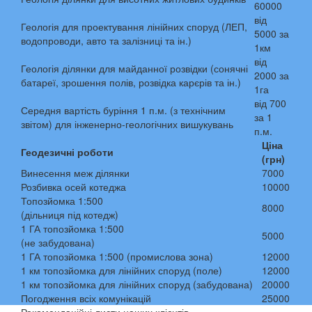
60000
від
Геологія для проектування лінійних споруд (ЛЕП,
5000 за
водопроводи, авто та залізниці та ін.)
1км
від
Геологія ділянки для майданної розвідки (сонячні
2000 за
батареї, зрошення полів, розвідка карєрів та ін.)
1га
від 700
Середня вартість буріння 1 п.м. (з технічним
за 1
звітом) для інженерно-геологічних вишукувань
п.м.
Ціна
Геодезичні роботи
(грн)
Винесення меж ділянки
7000
Розбивка осей котеджа
10000
Топозйомка 1:500
8000
(дільниця під котедж)
1 ГА топозйомка 1:500
5000
(не забудована)
1 ГА топозйомка 1:500 (промислова зона)
12000
1 км топозйомка для лінійних споруд (поле)
12000
1 км топозйомка для лінійних споруд (забудована)
20000
Погодження всіх комунікацій
25000