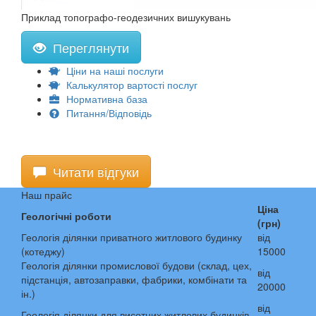
Приклад топографо-геодезичних вишукувань
Переглянути
Ціни на наші послуги
Калькулятор вартості послуг
Нормативна база
Питання/Відповідь
Читати відгуки
Наш прайс
Ціна
Геологічні роботи
(грн)
Геологія ділянки приватного житлового будинку
від
(котеджу)
15000
Геологія ділянки промислової будови (склад, цех,
від
підстанція, автозаправки, фабрики, комбінати та
20000
ін.)
від
Геологія ділянки для висотних житлових будинків