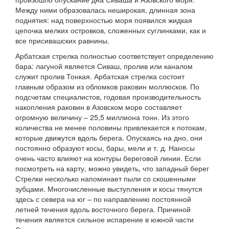
Между ними образовалась неширокая, длинная зона
поднятия: над поверхностью моря появился жидкая
цепочка мелких островков, сложенных суглинками, как и
все присивашских равнины.
Арбатская стрелка полностью соответствует определению
бара: лагуной является Сиваш, пролив или каналом
служит пролив Тонкая. Арбатская стрелка состоит
главным образом из обломков раковин моллюсков. По
подсчетам специалистов, годовая производительность
накопления раковин в Азовском море составляет
огромную величину – 25,5 миллиона тонн. Из этого
количества не менее половины привлекается к потокам,
которые движутся вдоль берега. Опускаясь на дно, они
постоянно образуют косы, бары, мели и т. д. Наносы
очень часто влияют на контуры береговой линии. Если
посмотреть на карту, можно увидеть, что западный берег
Стрелки несколько напоминает пыли со скошенными
зубцами. Многочисленные выступления и косы тянутся
здесь с севера на юг – по направлению постоянной
летней течения вдоль восточного берега. Причиной
течения является сильное испарение в южной части