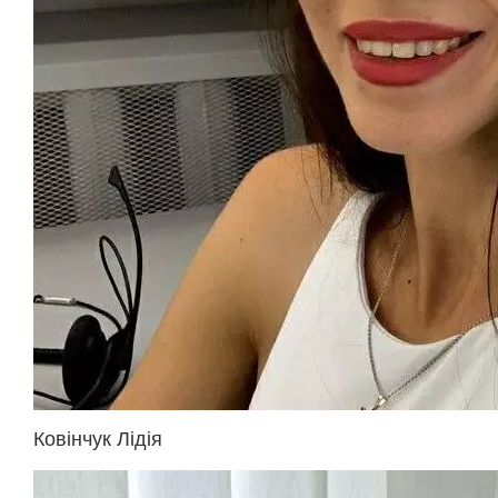
Ковінчук Лідія