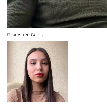
Перемітько Сергій