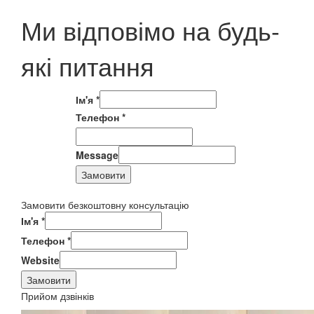
Ми відповімо на будь-
які питання
Ім'я
*
Телефон
*
Message
Замовити
Замовити безкоштовну консультацію
Ім'я
*
Телефон
*
Website
Замовити
Прийом дзвінків