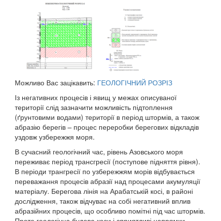
Можливо Вас зацікавить:
ГЕОЛОГІЧНИЙ РОЗРІЗ
Із негативних процесів і явищ у межах описуваної
території слід зазначити можливість підтоплення
(ґрунтовими водами) території в період штормів, а також
абразію берегів
–
процес переробки берегових відкладів
уздовж узбережжя моря.
В сучасний геологічний час, рівень Азовського моря
переживає період трансгресії (поступове підняття рівня).
В періоди трангресії по узбережжям морів відбувається
переважання процесів абразії над процесами акумуляції
матеріалу. Берегова лінія на Арабатській косі, в районі
дослідження, також відчуває на собі негативний вплив
абразійних процесів, що особливо помітні під час штормів.
Проте геологічна будова коси і сприятливі напрямки