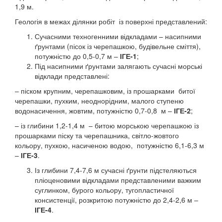
1,9 м.
Геологія в межах ділянки робіт із поверхні представлений:
Сучасними техногенними відкладами – насипними
ґрунтами (пісок із черепашкою, будівельне сміття),
потужністю до 0,5-0,7 м –
ІГЕ-1
;
Під насипними ґрунтами залягають сучасні морські
відклади представлені:
– піском крупним, черепашковим, із прошарками битої
черепашки, пухким, неоднорідним, малого ступеню
водонасичення, жовтим, потужністю 0,7-0,8 м –
ІГЕ-2
;
– із глибини 1,2-1,4 м – битою морською черепашкою із
прошарками піску та черепашника, світло-жовтого
кольору, пухкою, насиченою водою, потужністю 6,1-6,3 м
–
ІГЕ-3
.
Із глибини 7,4-7,6 м сучасні ґрунти підстеляються
пліоценовими відкладами представленими важким
суглинком, бурого кольору, тугопластичної
консистенції, розкритою потужністю до 2,4-2,6 м –
ІГЕ-4
.