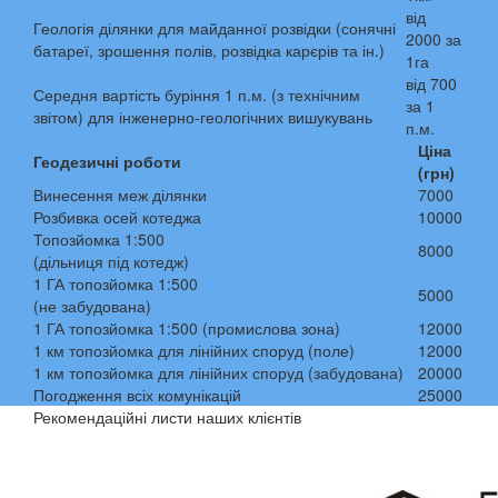
від
Геологія ділянки для майданної розвідки (сонячні
2000 за
батареї, зрошення полів, розвідка карєрів та ін.)
1га
від 700
Середня вартість буріння 1 п.м. (з технічним
за 1
звітом) для інженерно-геологічних вишукувань
п.м.
Ціна
Геодезичні роботи
(грн)
Винесення меж ділянки
7000
Розбивка осей котеджа
10000
Топозйомка 1:500
8000
(дільниця під котедж)
1 ГА топозйомка 1:500
5000
(не забудована)
1 ГА топозйомка 1:500 (промислова зона)
12000
1 км топозйомка для лінійних споруд (поле)
12000
1 км топозйомка для лінійних споруд (забудована)
20000
Погодження всіх комунікацій
25000
Рекомендаційні листи наших клієнтів