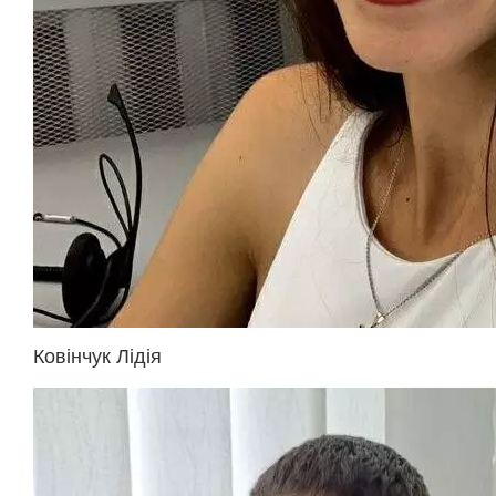
Ковінчук Лідія