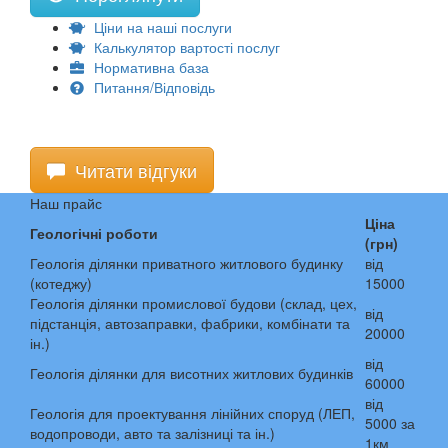
Ціни на наші послуги
Калькулятор вартості послуг
Нормативна база
Питання/Відповідь
Читати відгуки
Наш прайс
Ціна
Геологічні роботи
(грн)
Геологія ділянки приватного житлового будинку
від
(котеджу)
15000
Геологія ділянки промислової будови (склад, цех,
від
підстанція, автозаправки, фабрики, комбінати та
20000
ін.)
від
Геологія ділянки для висотних житлових будинків
60000
від
Геологія для проектування лінійних споруд (ЛЕП,
5000 за
водопроводи, авто та залізниці та ін.)
1км