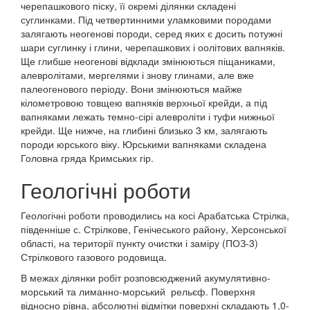
черепашкового піску, її окремі ділянки складені
суглинками. Під четвертинними уламковими породами
залягають неогенові породи, серед яких є досить потужні
шари суглинку і глини, черепашкових і оолітових вапняків.
Ще глибше неогенові відклади змінюються піщаниками,
алевролітами, мергелями і знову глинами, але вже
палеогенового періоду. Вони змінюються майже
кілометровою товщею вапняків верхньої крейди, а під
вапняками лежать темно-сірі алевроліти і туфи нижньої
крейди. Ще нижче, на глибині близько 3 км, залягають
породи юрського віку. Юрськими вапняками складена
Головна гряда Кримських гір.
Геологічні роботи
Геологічні роботи проводились на косі Арабатська Стрілка,
південніше с. Стрілкове, Генічеського району, Херсонської
області, на території пункту очистки і заміру (ПОЗ-3)
Стрілкового газового родовища.
В межах ділянки робіт розповсюджений акумулятивно-
морський та лиманно-морський рельєф. Поверхня
відносно рівна, абсолютні відмітки поверхні складають 1,0-