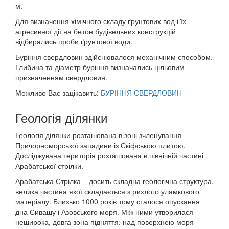
м.
Для визначення хімічного складу ґрунтових вод і їх
агресивної дії на бетон будівельних конструкцій
відбирались проби ґрунтової води.
Буріння свердловин здійснювалося механічним способом.
Глибина та діаметр буріння визначались цільовим
призначенням свердловин.
Можливо Вас зацікавить:
БУРІННЯ СВЕРДЛОВИН
Геологія ділянки
Геологія ділянки розташована в зоні зчленування
Причорноморської западини із Скіфською плитою.
Досліджувана територія розташована в північній частині
Арабатської стрілки.
Арабатська Стрілка – досить складна геологічна структура,
велика частина якої складається з рихлого уламкового
матеріалу. Близько 1000 років тому сталося опускання
дна Сивашу і Азовського моря. Між ними утворилася
неширока, довга зона підняття: над поверхнею моря