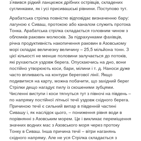
з’явився рідкий ланцюжок дрібних острівців, складених
суглинками, як і усі присивашські рівнини. Поступово тут.
Арабатська стрілка повністю відповідає визначенню бару:
лагуною є Сиваш, протокою або каналом служить протока
Тонка. Арабатська стрілка складається головним чином з
обломків раковин молюсків. За підрахунками фахівців,
річна продуктивність накопичення раковин в Азовському
морі складає величезну величину – 25,5 мільйона тонн. З
цієї кількості не менше половини залучається до потоків,
які рухаються уздовж берега. Опускаючись на дно, вони
постійно утворюють коси, бари, мілини і т. д. Наноси дуже
часто впливають на контури берегової лінії. Якщо
подивитися на карту, можна побачити, що західний берег
Стрілки дещо нагадує пилу із скошеними зубцями.
Численні виступи і коси тягнуться тут з півночі на південь –
по напряму постійної літньої течії уздовж східного берега.
Причиною течії є сильний випар в південній частині
Сивашу і, як наслідок цього, – пониження рівня води в
порівнянні з Азовським морем. Це і викликає переміщення
значних водних мас з Азовського моря через протоку
Тонку в Сиваш. Інша причина течії – вітри наганянь
східного напряму. Але не уся Стрілка складається з