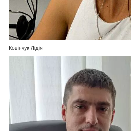
Ковінчук Лідія