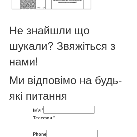
Не знайшли що
шукали? Звяжіться з
нами!
Ми відповімо на будь-
які питання
Ім'я
*
Телефон
*
Phone