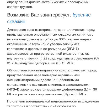
определения физико-механических и просадочных
свойств грунтов.
Возможно Вас заинтересует:
бурение
скважин
Дисперсная зона выветривания кристаллических пород
представленная опесчаненным слюдистым суглинок с
включением дресвы и щебня до 30%, неравномерно
окрашенным, с глубиной с увеличивающимся
количеством дресвы и ее размерами (
ИГЭ-3)
характеризуется при естественной влажности углом
внутреннего трения (j) 22 град, удельным сцеплением (C)
31 кПа, модулем деформации (Е) 19 МПа.
Обломочная зона выветривания кристаллических пород,
представленная неравномерно окрашенными
сильновыветрелыми дресвяно-щебенистыми
отложениями с пылевато-глинистым заполнителем,
(
ИГЭ-4)
характеризуется модулем деформации (Е) – 30
МПа и расчетным сопротивлением (R
) – 0,5 МПа.
0
По степени потенциальной подтопляемости исследуемая
территория в соответствии с «Пособием по