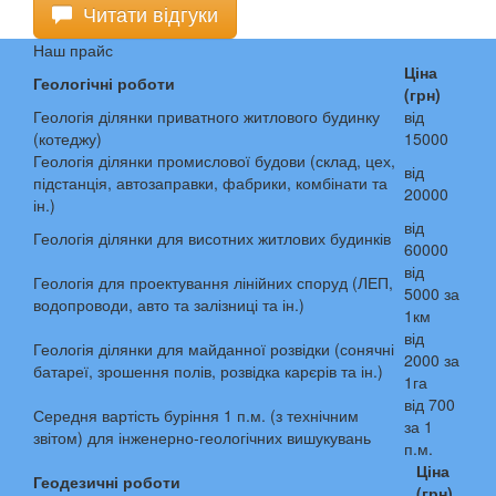
Читати відгуки
Наш прайс
Ціна
Геологічні роботи
(грн)
Геологія ділянки приватного житлового будинку
від
(котеджу)
15000
Геологія ділянки промислової будови (склад, цех,
від
підстанція, автозаправки, фабрики, комбінати та
20000
ін.)
від
Геологія ділянки для висотних житлових будинків
60000
від
Геологія для проектування лінійних споруд (ЛЕП,
5000 за
водопроводи, авто та залізниці та ін.)
1км
від
Геологія ділянки для майданної розвідки (сонячні
2000 за
батареї, зрошення полів, розвідка карєрів та ін.)
1га
від 700
Середня вартість буріння 1 п.м. (з технічним
за 1
звітом) для інженерно-геологічних вишукувань
п.м.
Ціна
Геодезичні роботи
(грн)