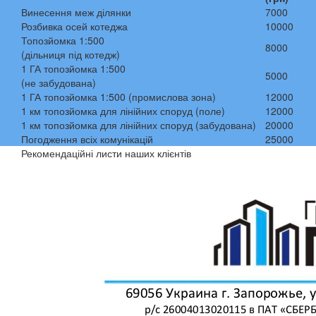
Винесення меж ділянки
7000
Розбивка осей котеджа
10000
Топозйомка 1:500
8000
(дільниця під котедж)
1 ГА топозйомка 1:500
5000
(не забудована)
1 ГА топозйомка 1:500 (промислова зона)
12000
1 км топозйомка для лінійних споруд (поле)
12000
1 км топозйомка для лінійних споруд (забудована)
20000
Погодження всіх комунікацій
25000
Рекомендаційні листи наших клієнтів