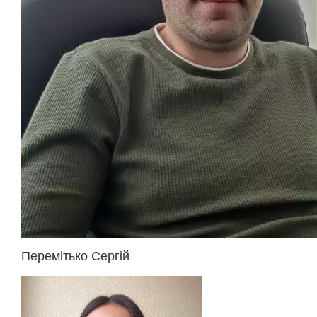
Перемітько Сергій