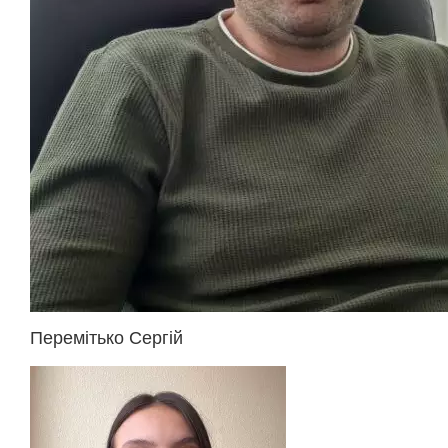
Перемітько Сергій