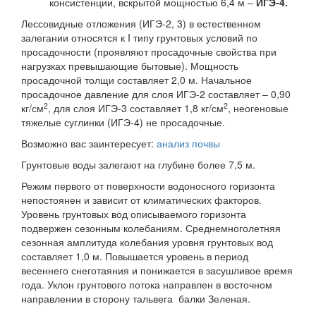
консистенции, вскрытой мощностью 6,4 м –
ИГЭ-4.
Лессовидные отложения (ИГЭ-2, 3) в естественном
залегании относятся к I типу грунтовых условий по
просадочности (проявляют просадочные свойства при
нагрузках превышающие бытовые). Мощность
просадочной толщи составляет 2,0 м. Начальное
просадочное давление для слоя ИГЭ-2 составляет – 0,90
2
2
кг/см
, для слоя ИГЭ-3 составляет 1,8 кг/см
, неогеновые
тяжелые суглинки (ИГЭ-4) не просадочные.
Возможно вас заинтересует:
анализ почвы
Грунтовые воды залегают на глубине более 7,5 м.
Режим первого от поверхности водоносного горизонта
непостоянен и зависит от климатических факторов.
Уровень грунтовых вод описываемого горизонта
подвержен сезонным колебаниям. Среднемноголетняя
сезонная амплитуда колебания уровня грунтовых вод
составляет 1,0 м. Повышается уровень в период
весеннего снеготаяния и понижается в засушливое время
года. Уклон грунтового потока направлен в восточном
направлении в сторону тальвега балки Зеленая.