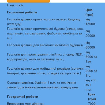
Наш прайс
Ціна
Геологічні роботи
(грн)
Геологія ділянки приватного житлового будинку
від
(котеджу)
15000
Геологія ділянки промислової будови (склад, цех,
від
підстанція, автозаправки, фабрики, комбінати та
20000
ін.)
від
Геологія ділянки для висотних житлових будинків
60000
від
Геологія для проектування лінійних споруд (ЛЕП,
5000 за
водопроводи, авто та залізниці та ін.)
1км
від
Геологія ділянки для майданної розвідки (сонячні
2000 за
батареї, зрошення полів, розвідка карєрів та ін.)
1га
від 700
Середня вартість буріння 1 п.м. (з технічним
за 1
звітом) для інженерно-геологічних вишукувань
п.м.
Ціна
Геодезичні роботи
(грн)
Винесення меж ділянки
7000