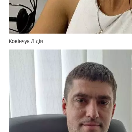
Ковінчук Лідія