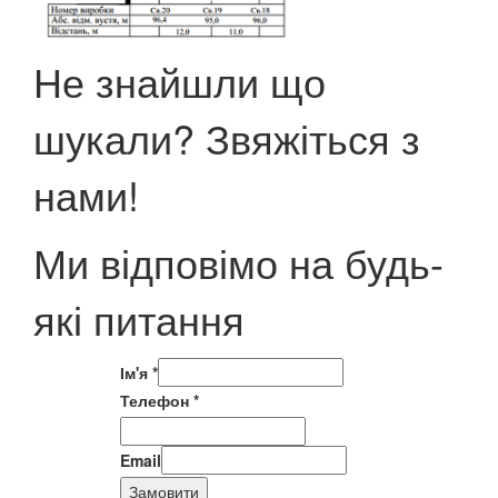
Не знайшли що
шукали? Звяжіться з
нами!
Ми відповімо на будь-
які питання
Ім'я
*
Телефон
*
Email
Замовити