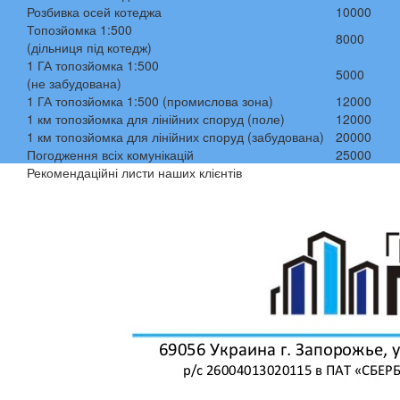
Розбивка осей котеджа
10000
Топозйомка 1:500
8000
(дільниця під котедж)
1 ГА топозйомка 1:500
5000
(не забудована)
1 ГА топозйомка 1:500 (промислова зона)
12000
1 км топозйомка для лінійних споруд (поле)
12000
1 км топозйомка для лінійних споруд (забудована)
20000
Погодження всіх комунікацій
25000
Рекомендаційні листи наших клієнтів