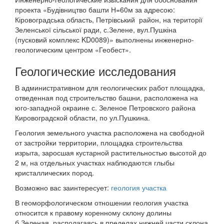
проекта «Будівництво башти Н=60м за адресою:
Кіровоградська область, Петрівський район, на території
Зеленської сільської ради, с.Зелене, вул.Пушкіна
(пусковий комплекс KD0089)» выполнены инженерно-
геологическим центром «Геобест».
Геологические исследования
В административном для геологических работ площадка,
отведенная под строительство башни, расположена на
юго-западной окраине с. Зеленое Петровского района
Кировоградской области, по ул.Пушкина.
Геология земельного участка расположена на свободной
от застройки территории, площадка строительства
изрыта, заросшая кустарной растительностью высотой до
2 м, на отдельных участках наблюдаются глыбы
кристаллических пород.
Возможно вас заинтересует:
геология участка
В геоморфологическом отношении геология участка
относится к правому коренному склону долины
б.Зеленая, располагаясь в пределах нижней части склона