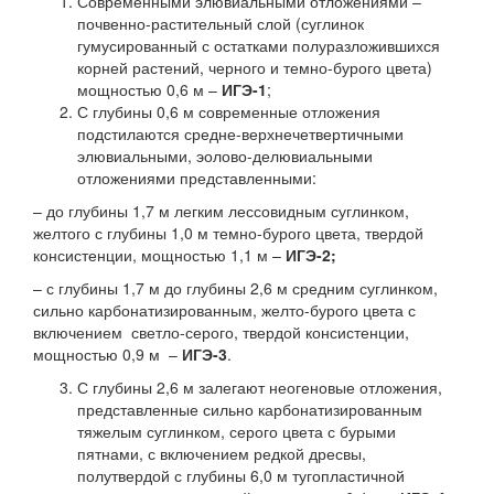
Современными элювиальными отложениями –
почвенно-растительный слой (суглинок
гумусированный с остатками полуразложившихся
корней растений, черного и темно-бурого цвета)
мощностью 0,6 м –
ИГЭ-1
;
С глубины 0,6 м современные отложения
подстилаются средне-верхнечетвертичными
элювиальными, эолово-делювиальными
отложениями представленными:
– до глубины 1,7 м легким лессовидным суглинком,
желтого с глубины 1,0 м темно-бурого цвета, твердой
консистенции, мощностью 1,1 м –
ИГЭ-2;
– с глубины 1,7 м до глубины 2,6 м средним суглинком,
сильно карбонатизированным, желто-бурого цвета с
включением светло-серого, твердой консистенции,
мощностью 0,9 м –
ИГЭ-3
.
С глубины 2,6 м залегают неогеновые отложения,
представленные сильно карбонатизированным
тяжелым суглинком, серого цвета с бурыми
пятнами, с включением редкой дресвы,
полутвердой с глубины 6,0 м тугопластичной