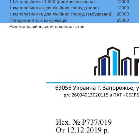
1 ГА топозйомка 1:500 (промислова зона)
12000
1 км топозйомка для лінійних споруд (поле)
12000
1 км топозйомка для лінійних споруд (забудована)
20000
Погодження всіх комунікацій
25000
Рекомендаційні листи наших клієнтів