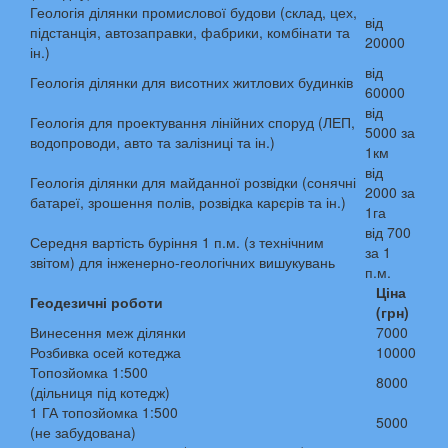
Геологія ділянки промислової будови (склад, цех,
від
підстанція, автозаправки, фабрики, комбінати та
20000
ін.)
від
Геологія ділянки для висотних житлових будинків
60000
від
Геологія для проектування лінійних споруд (ЛЕП,
5000 за
водопроводи, авто та залізниці та ін.)
1км
від
Геологія ділянки для майданної розвідки (сонячні
2000 за
батареї, зрошення полів, розвідка карєрів та ін.)
1га
від 700
Середня вартість буріння 1 п.м. (з технічним
за 1
звітом) для інженерно-геологічних вишукувань
п.м.
Ціна
Геодезичні роботи
(грн)
Винесення меж ділянки
7000
Розбивка осей котеджа
10000
Топозйомка 1:500
8000
(дільниця під котедж)
1 ГА топозйомка 1:500
5000
(не забудована)