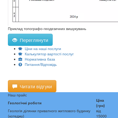
Приклад топографо-геодезичних вишукувань
Переглянути
Ціни на наші послуги
Калькулятор вартості послуг
Нормативна база
Питання/Відповідь
Читати відгуки
Наш прайс
Ціна
Геологічні роботи
(грн)
Геологія ділянки приватного житлового будинку
від
(котеджу)
15000