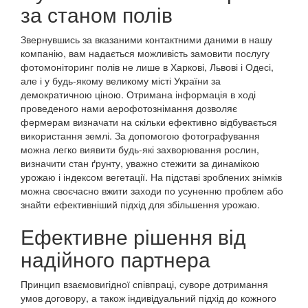
за станом полів
Звернувшись за вказаними контактними даними в нашу
компанію, вам надається можливість замовити послугу
фотомоніторинг полів не лише в Харкові, Львові і Одесі,
але і у будь-якому великому місті України за
демократичною ціною. Отримана інформація в ході
проведеного нами аерофотознімання дозволяє
фермерам визначати на скільки ефективно відбувається
використання землі. За допомогою фотографування
можна легко виявити будь-які захворювання рослин,
визначити стан ґрунту, уважно стежити за динамікою
урожаю і індексом вегетації. На підставі зроблених знімків
можна своєчасно вжити заходи по усуненню проблем або
знайти ефективніший підхід для збільшення урожаю.
Ефективне рішення від
надійного партнера
Принцип взаємовигідної співпраці, суворе дотримання
умов договору, а також індивідуальний підхід до кожного