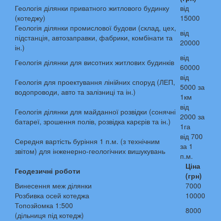
Геологія ділянки приватного житлового будинку
від
(котеджу)
15000
Геологія ділянки промислової будови (склад, цех,
від
підстанція, автозаправки, фабрики, комбінати та
20000
ін.)
від
Геологія ділянки для висотних житлових будинків
60000
від
Геологія для проектування лінійних споруд (ЛЕП,
5000 за
водопроводи, авто та залізниці та ін.)
1км
від
Геологія ділянки для майданної розвідки (сонячні
2000 за
батареї, зрошення полів, розвідка карєрів та ін.)
1га
від 700
Середня вартість буріння 1 п.м. (з технічним
за 1
звітом) для інженерно-геологічних вишукувань
п.м.
Ціна
Геодезичні роботи
(грн)
Винесення меж ділянки
7000
Розбивка осей котеджа
10000
Топозйомка 1:500
8000
(дільниця під котедж)