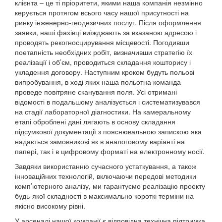
клієнта – це ті пріоритети, якими наша компанія незмінно
керується протягом всього часу нашої присутності на
ринку інженерно-геодезичних послуг. Після оформлення
заявки, наші фахівці виїжджають за вказаною адресою і
проводять рекогносцирування місцевості. Погодивши
поетапність необхідних робіт, визначивши стратегію їх
реалізації і об’єм, проводиться складання кошторису і
укладення договору. Наступним кроком будуть польові
випробування, в ході яких наша польотна команда
проведе повітряне сканування поля. Усі отримані
відомості в подальшому аналізується і систематизувався
на стадії лабораторної діагностики. На камеральному
етапі оброблені дані лягають в основу складання
підсумкової документації з пояснювальною запискою яка
надається замовникові як в аналоговому варіанті на
папері, так і в цифровому форматі на електронному носії.
Завдяки використанню сучасного устаткування, а також
інноваційних технологій, включаючи передові методики
комп’ютерного аналізу, ми гарантуємо реалізацію проекту
будь-якої складності в максимально короткі терміни на
якісно високому рівні.
У арсеналі нашої компанії є відповідна технічна підтримка