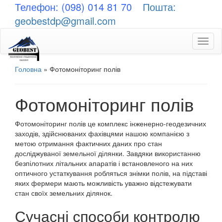
Телефон: (098) 014 81 70
Пошта:
geobestdp@gmail.com
Toggl
naviga
Головна
»
Фотомоніторинг полів
Фотомоніторинг полів
Фотомоніторинг полів це комплекс інженерно-геодезичних
заходів, здійснюваних фахівцями нашою компанією з
метою отримання фактичних даних про стан
досліджуваної земельної ділянки. Завдяки використанню
безпілотних літальних апаратів і встановленого на них
оптичного устаткування робляться знімки полів, на підставі
яких фермери мають можливість уважно відстежувати
стан своїх земельних ділянок.
Сучасні способи контролю