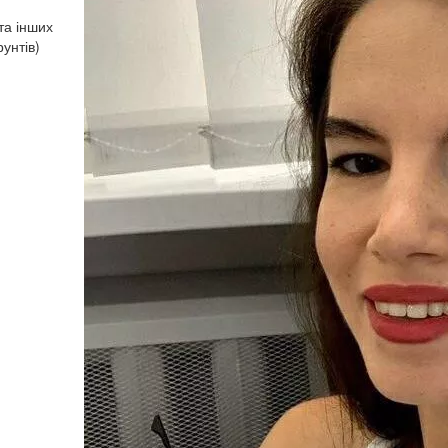
та інших
унтів)