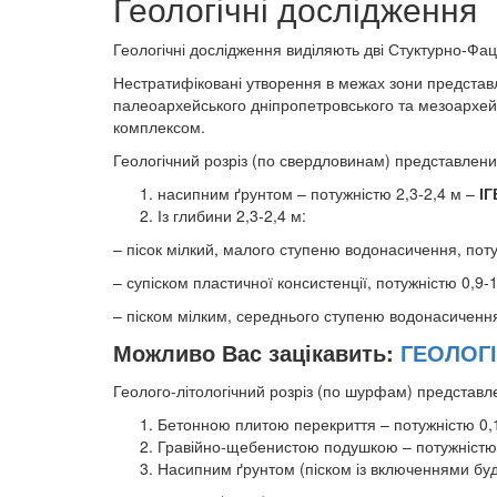
Геологічні дослідження
Геологічні дослідження виділяють дві Стуктурно-Фаці
Нестратифіковані утворення в межах зони представ
палеоархейського дніпропетровського та мезоархей
комплексом.
Геологічний розріз (по свердловинам) представлени
насипним ґрунтом – потужністю 2,3-2,4 м –
ІГ
Із глибини 2,3-2,4 м:
– пісок мілкий, малого ступеню водонасичення, поту
– супіском пластичної консистенції, потужністю 0,9-
– піском мілким, середнього ступеню водонасичення
Можливо Вас зацікавить:
ГЕОЛОГІ
Геолого-літологічний розріз (по шурфам) представл
Бетонною плитою перекриття – потужністю 0,
Гравійно-щебенистою подушкою – потужністю
Насипним ґрунтом (піском із включеннями буд