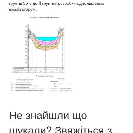
грунтів 35-в до II груп-пе розробки одноківшевим
екскаватором.
Не знайшли що
шукали? Звяжіться з