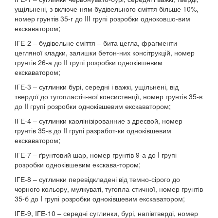
ущільнені, з включе-ням будівельного сміття більше 10%,
номер грунтів 35-г до III групі розробки одноковшо-вим
екскаватором;
ІГЕ-2 – будівельне сміття – бита цегла, фрагменти
цегляної кладки, залишки бетон-них консітрукцій, номер
грунтів 26-а до II групі розробки одноківшевим
екскаватором;
ІГЕ-3 – суглинки бурі, середні і важкі, ущільнені, від
твердої до тугопластіч-ної консистенції, номер грунтів 35-в
до II групі розробки одноківшевим екскаватором;
ІГЕ-4 – суглинки каолінізірованние з дресвой, номер
грунтів 35-в до II групі разработ-ки одноківшевим
екскаватором;
ІГЕ-7 – ґрунтовий шар, номер грунтів 9-а до I групі
розробки одноківшевим екскава-тором;
ІГЕ-8 – суглинки перевідкладені від темно-сірого до
чорного кольору, мулкуваті, тугопла-стичної, номер грунтів
35-б до I групі розробки одноківшевим екскаватором;
ІГЕ-9, ІГЕ-10 – середні суглинки, бурі, напівтверді, номер