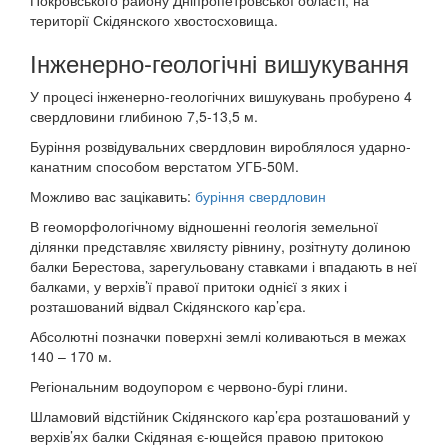
Покровського району Дніпропетровської області, на
території Скідянского хвостосховища.
Інженерно-геологічні вишукування
У процесі інженерно-геологічних вишукувань пробурено 4
свердловини глибиною 7,5-13,5 м.
Буріння розвідувальних свердловин вироблялося ударно-
канатним способом верстатом УГБ-50М.
Можливо вас зацікавить:
буріння свердловин
В геоморфологічному відношенні геологія земельної
ділянки представляє хвилясту рівнину, розітнуту долиною
балки Берестова, зарегульовану ставками і впадають в неї
балками, у верхів’ї правої притоки однієї з яких і
розташований відвал Скідянского кар’єра.
Абсолютні позначки поверхні землі коливаються в межах
140 – 170 м.
Регіональним водоупором є червоно-бурі глини.
Шламовий відстійник Скідянского кар’єра розташований у
верхів’ях балки Скідяная є-ющейся правою притокою