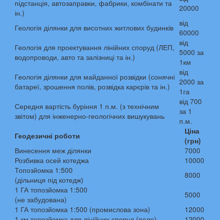
підстанція, автозаправки, фабрики, комбінати та
20000
ін.)
від
Геологія ділянки для висотних житлових будинків
60000
від
Геологія для проектування лінійних споруд (ЛЕП,
5000 за
водопроводи, авто та залізниці та ін.)
1км
від
Геологія ділянки для майданної розвідки (сонячні
2000 за
батареї, зрошення полів, розвідка карєрів та ін.)
1га
від 700
Середня вартість буріння 1 п.м. (з технічним
за 1
звітом) для інженерно-геологічних вишукувань
п.м.
Ціна
Геодезичні роботи
(грн)
Винесення меж ділянки
7000
Розбивка осей котеджа
10000
Топозйомка 1:500
8000
(дільниця під котедж)
1 ГА топозйомка 1:500
5000
(не забудована)
1 ГА топозйомка 1:500 (промислова зона)
12000
1 км топозйомка для лінійних споруд (поле)
12000