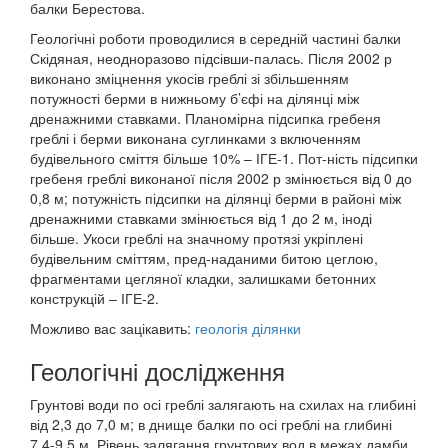
балки Берестова.
Геологічні роботи проводилися в середній частині балки
Скідяная, неодноразово підсівши-палась. Після 2002 р
виконано зміцнення укосів греблі зі збільшенням
потужності берми в нижньому б’єфі на ділянці між
дренажними ставками. Планомірна підсипка гребеня
греблі і берми виконана суглинками з включенням
будівельного сміття більше 10% – ІГЕ-1. Пот-ність підсипки
гребеня греблі виконаної після 2002 р змінюється від 0 до
0,8 м; потужність підсипки на ділянці берми в районі між
дренажними ставками змінюється від 1 до 2 м, іноді
більше. Укоси греблі на значному протязі укріплені
будівельним сміттям, пред-наданими битою цеглою,
фрагментами цегляної кладки, залишками бетонних
конструкцій – ІГЕ-2.
Можливо вас зацікавить:
геологія ділянки
Геологічні дослідження
Грунтові води по осі греблі залягають на схилах на глибині
від 2,3 до 7,0 м; в днище балки по осі греблі на глибині
7,4-9,5 м. Рівень залягання грунтових вод в межах дамби