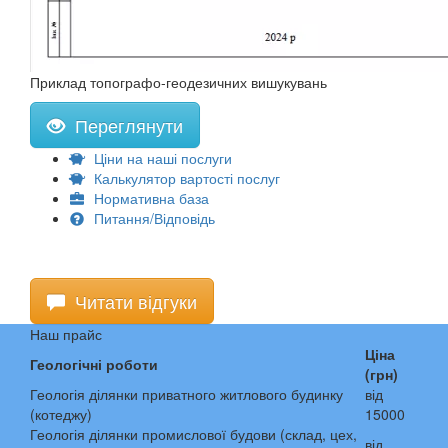
Приклад топографо-геодезичних вишукувань
Переглянути
Ціни на наші послуги
Калькулятор вартості послуг
Нормативна база
Питання/Відповідь
Читати відгуки
Наш прайс
Ціна
Геологічні роботи
(грн)
Геологія ділянки приватного житлового будинку
від
(котеджу)
15000
Геологія ділянки промислової будови (склад, цех,
від