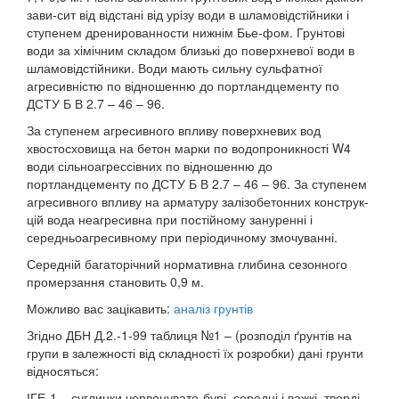
зави-сит від відстані від урізу води в шламовідстійники і
ступенем дренированности нижнім Бье-фом. Грунтові
води за хімічним складом близькі до поверхневої води в
шламовідстійники. Води мають сильну сульфатної
агресивністю по відношенню до портландцементу по
ДСТУ Б В 2.7 – 46 – 96.
За ступенем агресивного впливу поверхневих вод
хвостосховища на бетон марки по водопроникності W4
води сільноагрессівних по відношенню до
портландцементу по ДСТУ Б В 2.7 – 46 – 96. За ступенем
агресивного впливу на арматуру залізобетонних конструк-
цій вода неагресивна при постійному зануренні і
середньоагресивному при періодичному змочуванні.
Середній багаторічний нормативна глибина сезонного
промерзання становить 0,9 м.
Можливо вас зацікавить:
аналіз грунтів
Згідно ДБН Д.2.-1-99 таблиця №1 – (розподіл ґрунтів на
групи в залежності від складності їх розробки) дані грунти
відносяться:
ІГЕ-1 – суглинки червонувато-бурі, середні і важкі, тверді,