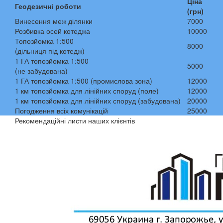
Ціна
Геодезичні роботи
(грн)
Винесення меж ділянки
7000
Розбивка осей котеджа
10000
Топозйомка 1:500
8000
(дільниця під котедж)
1 ГА топозйомка 1:500
5000
(не забудована)
1 ГА топозйомка 1:500 (промислова зона)
12000
1 км топозйомка для лінійних споруд (поле)
12000
1 км топозйомка для лінійних споруд (забудована)
20000
Погодження всіх комунікацій
25000
Рекомендаційні листи наших клієнтів