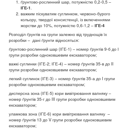
ґрунтово-рослинний шар, потужністю 0,2-0,5 –
ІГЕ-1
.
важким піскуватим суглинком, червоно-бурого
кольору, твердої консистенції, із включеннями
жорстви до 10%, потужністю 0,6-1,2 –
ІГЕ-4
Розподіл ґрунтів на групи залежно від труднощів їх
розробки – дані ґрунти відносяться:
ґрунтово-рослинний шар (ІГЕ-1) – номер ґрунтів 9-б до І
групи розробки одноковшевим екскаватором;
важкі суглинки (ІГЕ-2; ІГЕ-4) – номер ґрунтів 35-в до II
групи розробки одноковшевим екскаватором;
легкий суглинок (ІГЕ-3) – номер ґрунтів 35-а до I групи
розробки одноковшевим екскаватором;
дисперсна зона (ІГЕ-5) кори вивітрювання вапняку –
номер ґрунтів 35-г до III групи розробки одноковшевим
екскаватором;
уламкова зона (ІГЕ-6) кори вивітрювання вапняку –
номер ґрунтів 13 до V групи розробки одноковшевим
екскаватором;