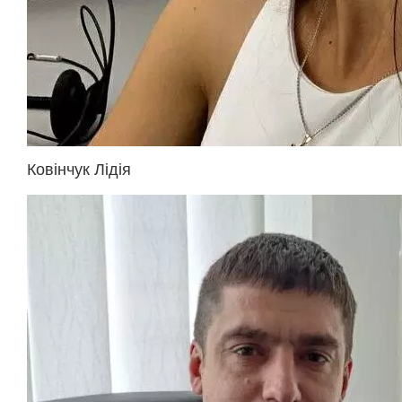
Ковінчук Лідія