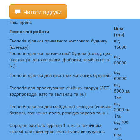
Читати відгуки
Наш прайс
Ціна
Геологічні роботи
(грн)
Геологія ділянки приватного житлового будинку
від
(котеджу)
15000
Геологія ділянки промислової будови (склад, цех,
від
підстанція, автозаправки, фабрики, комбінати та
20000
ін.)
від
Геологія ділянки для висотних житлових будинків
60000
від
Геологія для проектування лінійних споруд (ЛЕП,
5000 за
водопроводи, авто та залізниці та ін.)
1км
від
Геологія ділянки для майданної розвідки (сонячні
2000 за
батареї, зрошення полів, розвідка карєрів та ін.)
1га
від 700
Середня вартість буріння 1 п.м. (з технічним
за 1
звітом) для інженерно-геологічних вишукувань
п.м.