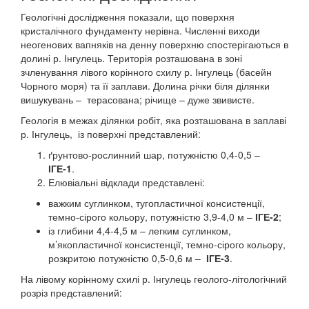
Геологічні дослідження показали, що поверхня
кристалічного фундаменту нерівна. Численні виходи
неогенових вапняків на денну поверхню спостерігаються в
долині р. Інгулець. Територія розташована в зоні
зчленування лівого корінного схилу р. Інгулець (басейн
Чорного моря) та її заплави. Долина річки біля ділянки
вишукувань – терасована; річище – дуже звивисте.
Геологія в межах ділянки робіт, яка розташована в заплаві
р. Інгулець, із поверхні представлений:
ґрунтово-рослинний шар, потужністю 0,4-0,5 –
ІГЕ-1
.
Елювіальні відклади представлені:
важким суглинком, тугопластичної консистенції,
темно-сірого кольору, потужністю 3,9-4,0 м –
ІГЕ-2
;
із глибини 4,4-4,5 м – легким суглинком,
м’якопластичної консистенції, темно-сірого кольору,
розкритою потужністю 0,5-0,6 м –
ІГЕ-3
.
На лівому корінному схилі р. Інгулець геолого-літологічний
розріз представлений: