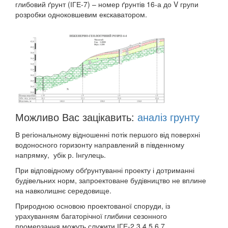
глибовий ґрунт (ІГЕ-7) – номер ґрунтів 16-а до V групи
розробки одноковшевим екскаватором.
Можливо Вас зацікавить:
аналіз грунту
В регіональному відношенні потік першого від поверхні
водоносного горизонту направлений в південному
напрямку, убік р. Інгулець.
При відповідному обґрунтуванні проекту і дотриманні
будівельних норм, запроектоване будівництво не вплине
на навколишнє середовище.
Природною основою проектованої споруди, із
урахуванням багаторічної глибини сезонного
промерзання можуть служити ІГЕ-2,3,4,5,6,7.