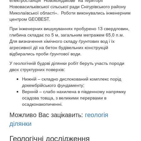
електростанція “Новокондакове” на території
Нововасильківської сільської ради Снігурівського району
Миколаївської області». Роботи виконувались інженерним
центром GEOBEST.
При інженерних вишукуваннях пробурено 13 свердловин,
глибина складає по 5 м, загальним метражем 65,0 п.м.
Для визначення хімічного складу ґрунтових вод і їх
агресивної дії на бетон будівельних конструкцій
відбирались проби ґрунтової води.
У геологічній будові ділянки робіт беруть участь породи
двох структурних поверхів:
Нижній – складно дислокований комплекс порід
докембрійського фундаменту;
Верхній – слабо нахилена в південному напрямку
осадова товща, з великими перервами в
осадконакопиченні.
Можливо Вас зацікавить:
геологія
ділянки
Геологічні дослідження