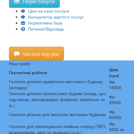
Переглянути
Ціни на наші послуги
Калькулятор вартості послуг
Нормативна база
Питання/Відповідь
Читати відгуки
Наш прайс
Ціна
Геологічні роботи
(грн)
Геологія ділянки приватного житлового будинку
від
(котеджу)
15000
Геологія ділянки промислової будови (склад, цех,
від
підстанція, автозаправки, фабрики, комбінати та
20000
ін.)
від
Геологія ділянки для висотних житлових будинків
60000
від
Геологія для проектування лінійних споруд (ЛЕП,
5000 за
водопроводи, авто та залізниці та ін.)