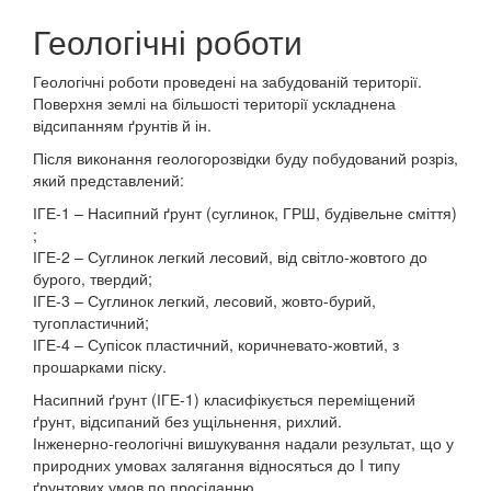
Геологічні роботи
Геологічні роботи проведені на забудованій території.
Поверхня землі на більшості території ускладнена
відсипанням ґрунтів й ін.
Після виконання геологорозвідки буду побудований розріз,
який представлений:
ІГЕ-1 – Насипний ґрунт (суглинок, ГРШ, будівельне сміття)
;
ІГЕ-2 – Суглинок легкий лесовий, від світло-жовтого до
бурого, твердий;
ІГЕ-3 – Суглинок легкий, лесовий, жовто-бурий,
тугопластичний;
ІГЕ-4 – Супісок пластичний, коричневато-жовтий, з
прошарками піску.
Насипний ґрунт (ІГЕ-1) класифікується переміщений
ґрунт, відсипаний без ущільнення, рихлий.
Інженерно-геологічні вишукування надали результат, що у
природних умовах залягання відносяться до I типу
ґрунтових умов по просіданню.