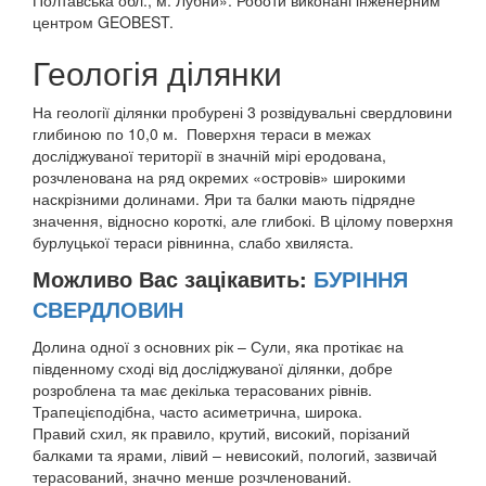
Полтавська обл., м. Лубни». Роботи виконані інженерним
центром GEOBEST.
Геологія ділянки
На геології ділянки пробурені 3 розвідувальні свердловини
глибиною по 10,0 м. Поверхня тераси в межах
досліджуваної території в значній мірі еродована,
розчленована на ряд окремих «островів» широкими
наскрізними долинами. Яри та балки мають підрядне
значення, відносно короткі, але глибокі. В цілому поверхня
бурлуцької тераси рівнинна, слабо хвиляста.
Можливо Вас зацікавить:
БУРІННЯ
СВЕРДЛОВИН
Долина одної з основних рік – Сули, яка протікає на
південному сході від досліджуваної ділянки, добре
розроблена та має декілька терасованих рівнів.
Трапецієподібна, часто асиметрична, широка.
Правий схил, як правило, крутий, високий, порізаний
балками та ярами, лівий – невисокий, пологий, зазвичай
терасований, значно менше розчленований.