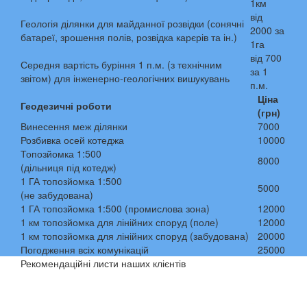
1км
від
Геологія ділянки для майданної розвідки (сонячні
2000 за
батареї, зрошення полів, розвідка карєрів та ін.)
1га
від 700
Середня вартість буріння 1 п.м. (з технічним
за 1
звітом) для інженерно-геологічних вишукувань
п.м.
Ціна
Геодезичні роботи
(грн)
Винесення меж ділянки
7000
Розбивка осей котеджа
10000
Топозйомка 1:500
8000
(дільниця під котедж)
1 ГА топозйомка 1:500
5000
(не забудована)
1 ГА топозйомка 1:500 (промислова зона)
12000
1 км топозйомка для лінійних споруд (поле)
12000
1 км топозйомка для лінійних споруд (забудована)
20000
Погодження всіх комунікацій
25000
Рекомендаційні листи наших клієнтів