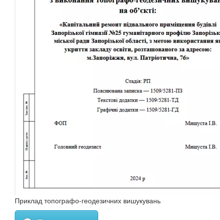
Приклад топографо-геодезичних вишукувань