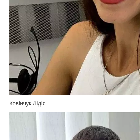
Ковінчук Лідія