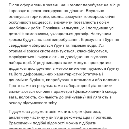
Після оформлення заявки, наш геолог перебуває на місце
і проводить рекогносцирування ділянки. Візуально
оглянувши територію, можна зрозуміти геоморфологічні
особливості місцевості, визначити поетапність і об’єм
необхідних робіт. Провівши калькуляцію і погодивши усі
деталі із замовником, укладається договір. Наступним
кроком будуть польові випробування. В результаті буріння
свердловин збирається ґрунт та підземні води. Усі
отримані зразки систематизуються, класифікуються,
маркіруються і вирушають на дослідження в умовах
лабораторії. У ряді випадків нами можуть проводитися
додаткові дослідження з метою вивчення пружності ґрунту
та його деформаційних характеристик (статична і
динамічне буріння, випробування штампами або палями).
Проте саме за результатами лабораторної діагностики
визначаються основні параметри (фізико-хімічний склад,
вага, вологість, схильність до руйнувань) які лягають в
основу підсумкового звіту.
Підсумкова документація містить окрім фактожа,
аналітичну частину у вигляді рекомендацій і прогнозів.
Враховуючи подібні відомості можна підібрати
оптимальний тип фундаменту, розробити стратегію