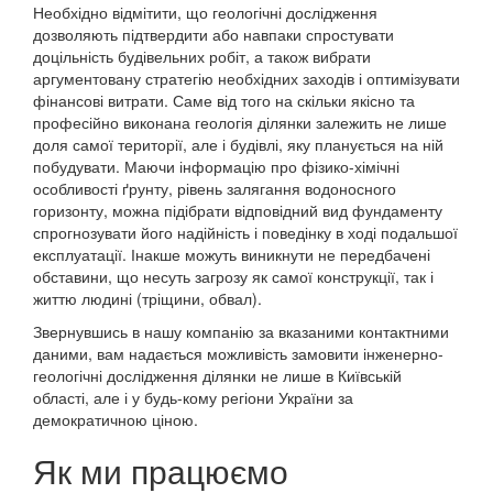
Необхідно відмітити, що геологічні дослідження
дозволяють підтвердити або навпаки спростувати
доцільність будівельних робіт, а також вибрати
аргументовану стратегію необхідних заходів і оптимізувати
фінансові витрати. Саме від того на скільки якісно та
професійно виконана геологія ділянки залежить не лише
доля самої території, але і будівлі, яку планується на ній
побудувати. Маючи інформацію про фізико-хімічні
особливості ґрунту, рівень залягання водоносного
горизонту, можна підібрати відповідний вид фундаменту
спрогнозувати його надійність і поведінку в ході подальшої
експлуатації. Інакше можуть виникнути не передбачені
обставини, що несуть загрозу як самої конструкції, так і
життю людині (тріщини, обвал).
Звернувшись в нашу компанію за вказаними контактними
даними, вам надається можливість замовити інженерно-
геологічні дослідження ділянки не лише в Київській
області, але і у будь-кому регіони України за
демократичною ціною.
Як ми працюємо