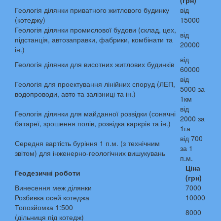
(грн)
Геологія ділянки приватного житлового будинку
від
(котеджу)
15000
Геологія ділянки промислової будови (склад, цех,
від
підстанція, автозаправки, фабрики, комбінати та
20000
ін.)
від
Геологія ділянки для висотних житлових будинків
60000
від
Геологія для проектування лінійних споруд (ЛЕП,
5000 за
водопроводи, авто та залізниці та ін.)
1км
від
Геологія ділянки для майданної розвідки (сонячні
2000 за
батареї, зрошення полів, розвідка карєрів та ін.)
1га
від 700
Середня вартість буріння 1 п.м. (з технічним
за 1
звітом) для інженерно-геологічних вишукувань
п.м.
Ціна
Геодезичні роботи
(грн)
Винесення меж ділянки
7000
Розбивка осей котеджа
10000
Топозйомка 1:500
8000
(дільниця під котедж)