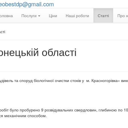
eobestdp@gmail.com
оловна
Послуги
Ціни
Наші роботи
Статті
Про 
сті
онецькій області
удівель та споруд біологічної очистки стоків у м. Красногорівка» ви
 робіт було пробурено 9 розвідувальних свердловин, глибиною по 10
ся механічним способом.