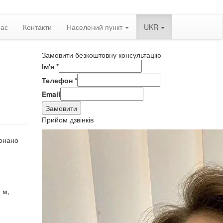
нас
Контакти
Населений пункт
UKR
Замовити безкоштовну консультацію
Ім'я
*
Телефон
*
Email
Замовити
Прийом дзвінків
конано
 м,