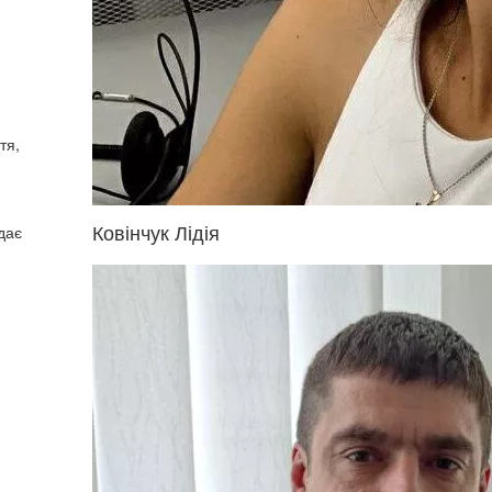
тя,
Ковінчук Лідія
дає