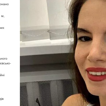
конано
 м,
них
ьного
євсько-
йні
дів