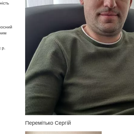
ність
носний
сним
 р.
Перемітько Сергій