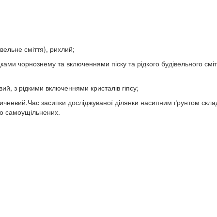
вельне сміття), рихлий;
дками чорнознему та включеннями піску та рідкого будівельного сміт
вий, з рідкими включеннями кристалів гіпсу;
ричневий.Час засипки досліджуваної ділянки насипним ґрунтом скла
 до самоущільнених.