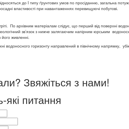
ідносяться до I типу ґрунтових умов по просіданню, загальна потуж
просадні властивості при навантаженнях перевищуючі побутові.
стріті. По архівним матеріалам слідує, що перший від поверхні водо
огеологічний зв’язок з нижче залягаючим напірним юрським водоно
в його живленні.
хні водоносного горизонту направлений в північному напрямку, убік
ли? Звяжіться з нами!
ь-які питання