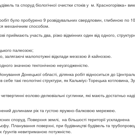
удівель та споруд біологічної очистки стоків у м. Красногорівка» ви
 робіт було пробурено 9 розвідувальних свердловин, глибиною по 10
ся механічним способом.
ові приймають участь два, різко відмінних один від одного, структур
цького палеозою;
но, залягаючі малопотужні відклади мезозою й кайнозою.
 одного значною тектонічною неузгодженістю.
йонування Донецької області, ділянка робіт відноситься до Централ
себе такі геологічні структури, як Кальміус-Торецька котловина, Зу
четвертинні еолово-делювіальні суглинки, які мають достатньо наді
нений долинами рік та густою яружно-балковою мережею.
исних споруд. Поверхня землі, на більшості території ускладнена
єфу. Планування поверхні, при будівництві будівель та трубопрово
х ґрунтів невитриманою потужністю.