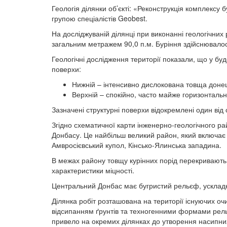
Геологія ділянки об’єкті: «Реконструкція комплексу б
групою спеціалістів Geobest.
На досліджуваній ділянці при виконанні геологічних
загальним метражем 90,0 п.м. Буріння здійснювало
Геологічні дослідження території показали, що у буд
поверхи:
Нижній – інтенсивно дислокована товща доне
Верхній – спокійно, часто майже горизонталь
Зазначені структурні поверхи відокремлені один від
Згідно схематичної карти інженерно-геологічного ра
Донбасу. Це найбільш великий район, який включає в 
Амвросієвський купол, Кінсько-Ялинська западина.
В межах району товщу курінних порід перекривають 
характеристики міцності.
Центральний Донбас має бугристий рельєф, усклад
Ділянка робіт розташована на території існуючих оч
відсипанням ґрунтів та техногенними формами рель
привело на окремих ділянках до утворення насипни