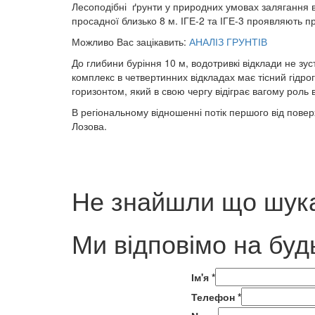
Лесоподібні ґрунти у природних умовах залягання в
просадної близько 8 м. ІГЕ-2 та ІГЕ-3 проявляють 
Можливо Вас зацікавить:
АНАЛІЗ ГРУНТІВ
До глибини буріння 10 м, водотривкі відклади не зу
комплекс в четвертинних відкладах має тісний гідр
горизонтом, який в свою чергу відіграє вагому роль 
В регіональному відношенні потік першого від повер
Лозова.
Не знайшли що шука
Ми відповімо на буд
Ім'я
*
Телефон
*