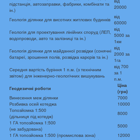
від
підстанція, автозаправки, фабрики, комбінати та
20000
ін.)
від
Геологія ділянки для висотних житлових будинків
60000
від
Геологія для проектування лінійних споруд (ЛЕП,
5000 за
водопроводи, авто та залізниці та ін.)
1км
від
Геологія ділянки для майданної розвідки (сонячні
2000 за
батареї, зрошення полів, розвідка карєрів та ін.)
1га
від 700
Середня вартість буріння 1 п.м. (з технічним
за 1
звітом) для інженерно-геологічних вишукувань
п.м.
Ціна
Геодезичні роботи
(грн)
Винесення меж ділянки
7000
Розбивка осей котеджа
10000
Топозйомка 1:500
8000
(дільниця під котедж)
1 ГА топозйомка 1:500
5000
(не забудована)
1 ГА топозйомка 1:500 (промислова зона)
12000