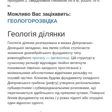
пробурені 2 свердловини глибиною по 8 м, усього 16 п.
м.
Можливо Вас зацікавить:
ГЕОЛОГОРОЗВІДКА
Геологія ділянки
Геологія ділянки розташована в межах Дніпровсько-
Донецької западини, яка являє собою ступінчасте
зниження докембрійського фундаменту типу
ровоподібного
прогину
—
авлакогену
. Цій структурі в
сучасному рельєфі відповідає лінійно витягнуте
пониження північно–західного простягання з
мінімальними абсолютними відмітками рельєфу по
осьовій частині. Блокова будова фундаменту складного
Дніпровського грабена (рифту) утворена регіональними
субширотними і субмеридіанальними розломами, що
перетинаються здебільшого під прямими кутами. Поверхні
блоків фундаменту на валах і у ровах підняті або опущені
один відносно одного.