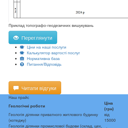
Приклад топографо-геодезичних вишукувань
Переглянути
Ціни на наші послуги
Калькулятор вартості послуг
Нормативна база
Питання/Відповідь
Читати відгуки
Наш прайс
Ціна
Геологічні роботи
(грн)
Геологія ділянки приватного житлового будинку
від
(котеджу)
15000
Геологія ділянки промислової будови (склад, цех,