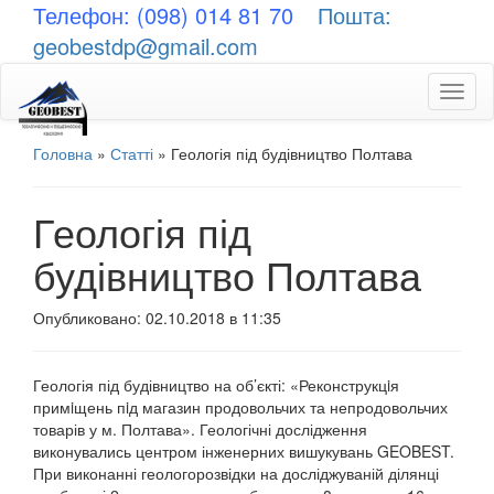
Телефон: (098) 014 81 70
Пошта:
geobestdp@gmail.com
Toggl
naviga
Головна
»
Статті
»
Геологія під будівництво Полтава
Геологія під
будівництво Полтава
Опубликовано: 02.10.2018 в 11:35
Геологія під будівництво на об’єкті: «Реконструкцiя
примiщень пiд магазин продовольчих та непродовольчих
товарів у
м. Полтава». Геологічні дослідження
виконувались центром інженерних вишукувань GEOBEST.
При виконанні геологорозвідки на досліджуваній ділянці