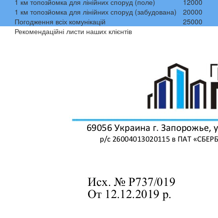
1 км топозйомка для лінійних споруд (поле)
12000
1 км топозйомка для лінійних споруд (забудована)
20000
Погодження всіх комунікацій
25000
Рекомендаційні листи наших клієнтів