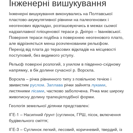
Інженерні вишукування
Інженерні вишукування виконувались на Полтавської
пластово-акумулятивної рівнини на палеогенових і
неогенових відкладах, розташовуючись в межах сьомої
надзаплавної пліоценової тераси р. Дніпро – Іванківської.
Поверхня тераси подібна з поверхнею неогенового плато,
але відрізняється менш розчленованим рельєфом.
Перехід від плата до терасових відкладів на місцевості
поступовий, без видимого уступу.
Рельєф поверхні розлогий, з ухилом в південно-східному
напрямку, в бік долини сучасної р. Ворскла.
Ворскла – річка рівнинного типу з повільною течією і
звивистим
руслом
.
Заплава
річки зайнята
луками
,
листяними
лісами
, частково заболочена. Річка має широку
живописну долину трапецієподібної форми.
Геологія земельної ділянки представлен:
ІГЕ-1 – Насипний ґрунт (суглинок, ГРШ, пісок, включення
будівельного сміття;
ІГЕ-3 – Суглинок легкий, лесовий, коричневий, твердий, із