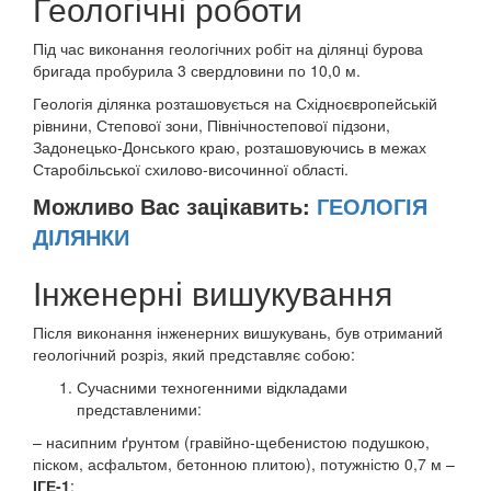
Геологічні роботи
Під час виконання геологічних робіт на ділянці бурова
бригада пробурила 3 свердловини по 10,0 м.
Геологія ділянка розташовується на Східноєвропейській
рівнини, Степової зони, Північностепової підзони,
Задонецько-Донського краю, розташовуючись в межах
Старобільської схилово-височинної області.
Можливо Вас зацікавить:
ГЕОЛОГІЯ
ДІЛЯНКИ
Інженерні вишукування
Після виконання інженерних вишукувань, був отриманий
геологічний розріз, який представляє собою:
Сучасними техногенними відкладами
представленими:
– насипним ґрунтом (гравійно-щебенистою подушкою,
піском, асфальтом, бетонною плитою), потужністю 0,7 м –
ІГЕ-1
;