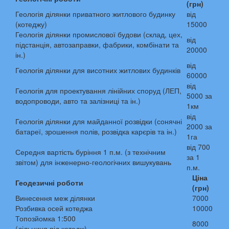
(грн)
Геологія ділянки приватного житлового будинку
від
(котеджу)
15000
Геологія ділянки промислової будови (склад, цех,
від
підстанція, автозаправки, фабрики, комбінати та
20000
ін.)
від
Геологія ділянки для висотних житлових будинків
60000
від
Геологія для проектування лінійних споруд (ЛЕП,
5000 за
водопроводи, авто та залізниці та ін.)
1км
від
Геологія ділянки для майданної розвідки (сонячні
2000 за
батареї, зрошення полів, розвідка карєрів та ін.)
1га
від 700
Середня вартість буріння 1 п.м. (з технічним
за 1
звітом) для інженерно-геологічних вишукувань
п.м.
Ціна
Геодезичні роботи
(грн)
Винесення меж ділянки
7000
Розбивка осей котеджа
10000
Топозйомка 1:500
8000
(дільниця під котедж)