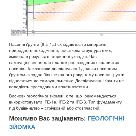
Насипні ґрунти (ІГЕ-1а) складаються з мінералів
природного походження, початкова структура яких,
змінена в результаті вторинної укладки. Час
самоущільнення для планомірно зведених піщанистих
насипів. Час засипки досліджуваної ділянки насипним
ґрунтом складає більше одного року, тому насипні ґрунти
відносяться до самоущільнених. Досліджуванні ґрунти не
володіють просадовими властивостями.
Висновк геологічної зйомки, є те, що рекомендується
використовувати ІГЕ-1а, ІГЕ-2 та ІГЕ-3. Тип фундаменту
під будівництво – стрічковий або стовпчастий.
Можливо Вас зацікавить:
ГЕОЛОГІЧНІ
ЗЙОМКА