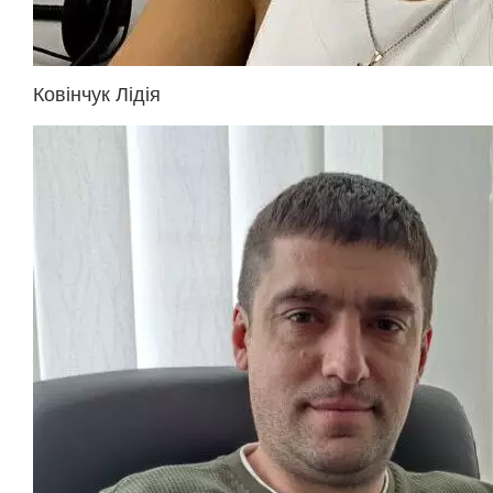
Ковінчук Лідія