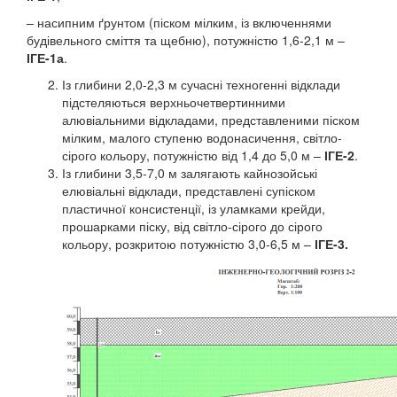
– насипним ґрунтом (піском мілким, із включеннями
будівельного сміття та щебню), потужністю 1,6-2,1 м –
ІГЕ-1а
.
Із глибини 2,0-2,3 м сучасні техногенні відклади
підстеляються верхньочетвертинними
алювіальними відкладами, представленими піском
мілким, малого ступеню водонасичення, світло-
сірого кольору, потужністю від 1,4 до 5,0 м –
ІГЕ-2
.
Із глибини 3,5-7,0 м залягають кайнозойські
елювіальні відклади, представлені супіском
пластичної консистенції, із уламками крейди,
прошарками піску, від світло-сірого до сірого
кольору, розкритою потужністю 3,0-6,5 м –
ІГЕ-3.