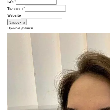
Ім'я
*
Телефон
*
Website
Замовити
Прийом дзвінків