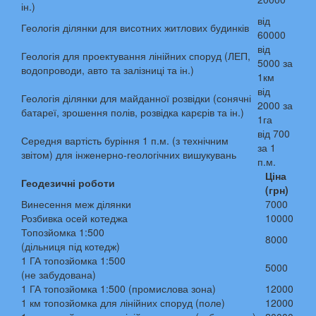
ін.)
від
Геологія ділянки для висотних житлових будинків
60000
від
Геологія для проектування лінійних споруд (ЛЕП,
5000 за
водопроводи, авто та залізниці та ін.)
1км
від
Геологія ділянки для майданної розвідки (сонячні
2000 за
батареї, зрошення полів, розвідка карєрів та ін.)
1га
від 700
Середня вартість буріння 1 п.м. (з технічним
за 1
звітом) для інженерно-геологічних вишукувань
п.м.
Ціна
Геодезичні роботи
(грн)
Винесення меж ділянки
7000
Розбивка осей котеджа
10000
Топозйомка 1:500
8000
(дільниця під котедж)
1 ГА топозйомка 1:500
5000
(не забудована)
1 ГА топозйомка 1:500 (промислова зона)
12000
1 км топозйомка для лінійних споруд (поле)
12000