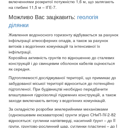
включеннями розкритої потужністю 1,6 м, що залягають
на глибині 11,5 м – ІГЕ-7.
Можливо Вас зацікавить:
геологія
ділянки
Живлення водоносного горизонту відбувається за рахунок
інфільтрації атмосферних опадів, а також за рахунок
витоків з водогінних комунікацій та інтенсивної їх
інфільтрації.
Корозійна активність грунтів по відношенню до сталевих
конструкцій і до свинцевим оболонок кабелів оцінюється
як середня.
Підтопляемості досліджуваної території, що примикає до
забудованої міської території відноситься до потенційно
підтопленої. При будівництві необхідно передбачити
влаштування гідроізоляції підземних конструкцій, а також
заходи виключають витоку з водогінних комунікацій.
За складністю розробки землерийними механізмами
(однокошевим екскаватором) грунти згідно СНиП-IV-2-82
відносяться: суглинки напівтверді, насипний ґрунт – до II
групи, грунтово-рослинний шар, суглинки пластичні – до I