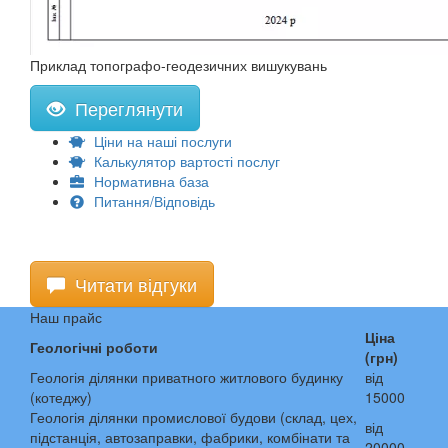
Приклад топографо-геодезичних вишукувань
Переглянути
Ціни на наші послуги
Калькулятор вартості послуг
Нормативна база
Питання/Відповідь
Читати відгуки
Наш прайс
Ціна
Геологічні роботи
(грн)
Геологія ділянки приватного житлового будинку
від
(котеджу)
15000
Геологія ділянки промислової будови (склад, цех,
від
підстанція, автозаправки, фабрики, комбінати та
20000