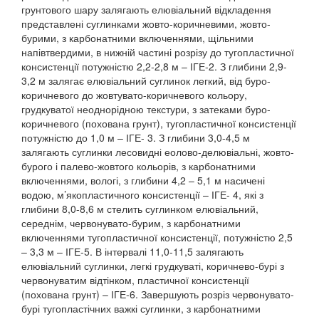
грунтового шару залягають елювіальний відкладення
представлені суглинками жовто-коричневими, жовто-
бурими, з карбонатними включеннями, щільними
напівтвердими, в нижній частині розрізу до тугопластичної
консистенції потужністю 2,2-2,8 м – ІГЕ-2. З глибини 2,9-
3,2 м залягає елювіальний суглинок легкий, від буро-
коричневого до жовтувато-коричневого кольору,
грудкуватої неоднорідною текстури, з затеками буро-
коричневого (похована грунт), тугопластичної консистенції
потужністю до 1,0 м – ІГЕ- 3. З глибини 3,0-4,5 м
залягають суглинки лесовидні еолово-делювіальні, жовто-
бурого і палево-жовтого кольорів, з карбонатними
включеннями, вологі, з глибини 4,2 – 5,1 м насичені
водою, м’якопластичного консистенції – ІГЕ- 4, які з
глибини 8,0-8,6 м стелить суглинком елювіальний,
середнім, червонувато-бурим, з карбонатними
включеннями тугопластичної консистенції, потужністю 2,5
– 3,3 м – ІГЕ-5. В інтервалі 11,0-11,5 залягають
елювіальний суглинки, легкі грудкуваті, коричнево-бурі з
червонуватим відтінком, пластичної консистенції
(похована грунт) – ІГЕ-6. Завершують розріз червонувато-
бурі тугопластічних важкі суглинки, з карбонатними