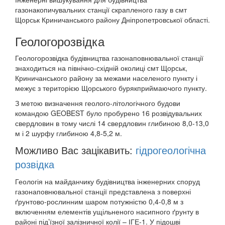
газонакопичувальних станції скрапленого газу в смт
Щорськ Криничанського району Дніпропетровської області.
Геологорозвідка
Геологорозвідка будівництва газонаповнювальної станції
знаходиться на північно-східній околиці смт Щорськ,
Криничанського району за межами населеного пункту і
межує з територією Щорського бурякприймаючого пункту.
З метою визначення геолого-літологічного будови
командою GEOBEST було пробурено 16 розвідувальних
свердловин в тому числі 14 свердловин глибиною 8,0-13,0
м і 2 шурфу глибиною 4,8-5,2 м.
Можливо Вас зацікавить:
гідрогеологічна
розвідка
Геологія на майданчику будівництва інженерних споруд
газонаповнювальної станції представлена з поверхні
ґрунтово-рослинним шаром потужністю 0,4-0,8 м з
включенням елементів ущільненого насипного ґрунту в
районі під’їзної залізничної колії – ІГЕ-1. У підошві