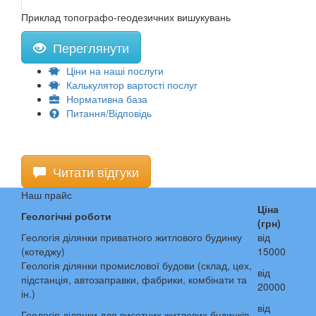
Приклад топографо-геодезичних вишукувань
Переглянути
Ціни на наші послуги
Калькулятор вартості послуг
Нормативна база
Питання/Відповідь
Читати відгуки
Наш прайс
Ціна
Геологічні роботи
(грн)
Геологія ділянки приватного житлового будинку
від
(котеджу)
15000
Геологія ділянки промислової будови (склад, цех,
від
підстанція, автозаправки, фабрики, комбінати та
20000
ін.)
від
Геологія ділянки для висотних житлових будинків