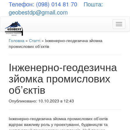
Телефон: (098) 014 81 70
Пошта:
geobestdp@gmail.com
Toggl
naviga
Головна
»
Статті
»
Інженерно-геодезична зйомка
промислових об’єктів
Інженерно-геодезична
зйомка промислових
об’єктів
Опубликовано: 10.10.2023 в 12:43
Інженерно-геодезична зйомка промислових об’єктів
відіграє важливу роль у проектуванні, будівництві та