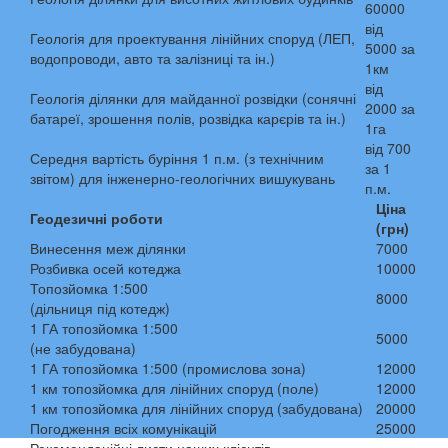
60000
від
Геологія для проектування лінійних споруд (ЛЕП,
5000 за
водопроводи, авто та залізниці та ін.)
1км
від
Геологія ділянки для майданної розвідки (сонячні
2000 за
батареї, зрошення полів, розвідка карєрів та ін.)
1га
від 700
Середня вартість буріння 1 п.м. (з технічним
за 1
звітом) для інженерно-геологічних вишукувань
п.м.
Ціна
Геодезичні роботи
(грн)
Винесення меж ділянки
7000
Розбивка осей котеджа
10000
Топозйомка 1:500
8000
(дільниця під котедж)
1 ГА топозйомка 1:500
5000
(не забудована)
1 ГА топозйомка 1:500 (промислова зона)
12000
1 км топозйомка для лінійних споруд (поле)
12000
1 км топозйомка для лінійних споруд (забудована)
20000
Погодження всіх комунікацій
25000