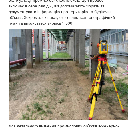
експлуатації промислових комплексів. Цей процес
включає в себе ряд дій, які допомагають зібрати та
документувати інформацію про територію та будівельні
об’єкти. Зокрема, як наслідок зʼявляється топографічний
план та виконується зйомка 1:500.
Для детального вивчення промислових об’єктів інженерно-