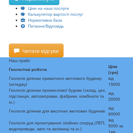
Ціни на наші послуги
Калькулятор вартості послуг
Нормативна база
Питання/Відповідь
Читати відгуки
Наш прайс
Ціна
Геологічні роботи
(грн)
Геологія ділянки приватного житлового будинку
від
(котеджу)
15000
Геологія ділянки промислової будови (склад, цех,
від
підстанція, автозаправки, фабрики, комбінати та
20000
ін.)
від
Геологія ділянки для висотних житлових будинків
60000
від
Геологія для проектування лінійних споруд (ЛЕП,
5000 за
водопроводи, авто та залізниці та ін.)
1км