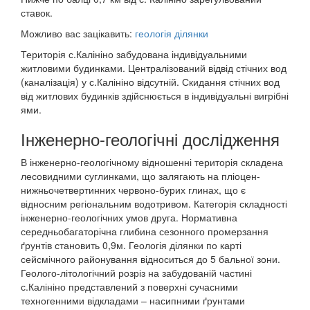
ставок.
Можливо вас зацікавить:
геологія ділянки
Територія с.Калініно забудована індивідуальними
житловими будинками. Централізований відвід стічних вод
(каналізація) у с.Калініно відсутній. Скидання стічних вод
від житлових будинків здійснюється в індивідуальні вигрібні
ями.
Інженерно-геологічні дослідження
В інженерно-геологічному відношенні територія складена
лесовидними суглинками, що залягають на пліоцен-
нижньочетвертинних червоно-бурих глинах, що є
відносним регіональним водотривом. Категорія складності
інженерно-геологічних умов друга. Нормативна
середньобагаторічна глибина сезонного промерзання
ґрунтів становить 0,9м. Геологія ділянки по карті
сейсмічного районування відноситься до 5 бальної зони.
Геолого-літологічний розріз на забудованій частині
с.Калініно представлений з поверхні сучасними
техногенними відкладами – насипними ґрунтами