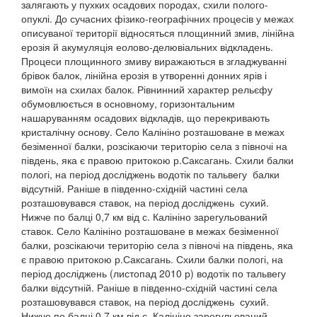
залягають у пухких осадових породах, схили полого-
опуклі. До сучасних фізико-географічних процесів у межах
описуваної території відносяться площинний змив, лінійна
ерозія й акумуляція еолово-делювіальних відкладень.
Процеси площинного змиву виражаються в згладжуванні
брівок балок, лінійна ерозія в утворенні донних ярів і
вимоїн на схилах балок. Рівнинний характер рельєфу
обумовлюється в основному, горизонтальним
нашаруванням осадових відкладів, що перекривають
кристалічну основу. Село Калініно розташоване в межах
безіменної балки, розсікаючи територію села з півночі на
південь, яка є правою притокою р.Саксагань. Схили балки
пологі, на період досліджень водотік по тальвегу балки
відсутній. Раніше в південно-східній частині села
розташовувався ставок, на період досліджень сухий.
Нижче по балці 0,7 км від с. Калініно зарегульований
ставок. Село Калініно розташоване в межах безіменної
балки, розсікаючи територію села з півночі на південь, яка
є правою притокою р.Саксагань. Схили балки пологі, на
період досліджень (листопад 2010 р) водотік по тальвегу
балки відсутній. Раніше в південно-східній частині села
розташовувався ставок, на період досліджень сухий.
Нижче по балці 0,7 км від с. Калініно зарегульований