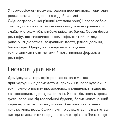
У геоморфологічному відношенні досліджувана територія
розташована в південно-західній частині
Східноєвропейської рівнині (степова зона) і являє собою
степову слабохвилясту лесово-акумулятивну рівнину зі
слабким стоком убік глибоко врізаних балок. Серед форм
рельєфу, що визначають геоморфологічний вигляд
району, виділяється: вододільне плато, річкові долини,
балки і яри. Природна поверхня ускладнена
техногенними позитивними й негативними формами
рельєфу.
Геологія ділянки
Досліджувана територія розташована в межах
гірничорудних підприємств м. Кривий Ріг, перебуваючи в
зоні прямого впливу промислових майданчиків, відвалів,
хвостосховищ, гідровідвалів та ін. Ярово-балкова мережа
густа, залежно від геологічної будови, балки мають різний
характер схилів. Так на ділянках близького залягання
кристалічних порід балки помітно звужуються, з’являються
виходи кристалічних порід на схилах ярів, а в балках, що