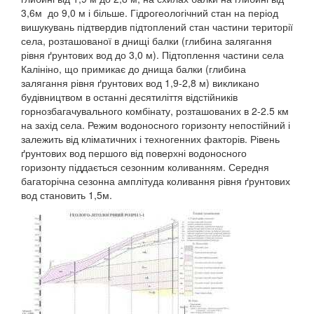
3,6м до 9,0 м і більше. Гідрогеологічний стан на період
вишукувань підтвердив підтоплений стан частини території
села, розташованої в днищі балки (глибина залягання
рівня ґрунтових вод до 3,0 м). Підтоплення частини села
Калініно, що примикає до днища балки (глибина
залягання рівня ґрунтових вод 1,9-2,8 м) викликано
будівництвом в останні десятиліття відстійників
горнозбагачувального комбінату, розташованих в 2-2.5 км
на захід села. Режим водоносного горизонту непостійний і
залежить від кліматичних і техногенних факторів. Рівень
ґрунтових вод першого від поверхні водоносного
горизонту піддається сезонним коливанням. Середня
багаторічна сезонна амплітуда коливання рівня ґрунтових
вод становить 1,5м.