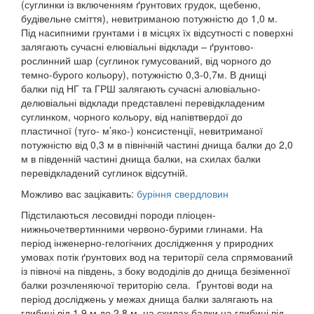
(суглинки із включенням ґрунтових грудок, щебеню,
будівельне сміття), невитриманою потужністю до 1,0 м.
Під насипними грунтами і в місцях їх відсутності с поверхні
залягають сучасні елювіальні відклади – ґрунтово-
рослинний шар (суглинок гумусований, від чорного до
темно-бурого кольору), потужністю 0,3-0,7м. В днищі
балки під НГ та ГРШ залягають сучасні алювіально-
делювіальні відклади представлені перевідкладеним
суглинком, чорного кольору, від напівтвердої до
пластичної (туго- м’яко-) консистенції, невитриманої
потужністю від 0,3 м в північній частині днища балки до 2,0
м в південній частині днища балки, на схилах балки
перевідкладений суглинок відсутній.
Можливо вас зацікавить:
буріння свердловин
Підстилаються лесовидні породи пліоцен-
нижньочетвертинними червоно-бурими глинами. На
період інженерно-гелогічних дослідження у природних
умовах потік ґрунтових вод на території села спрямований
із півночі на південь, з боку вододілів до днища безіменної
балки розчленяючої територію села. Ґрунтові води на
період досліджень у межах днища балки залягають на
глибині від 1,9 м до 2,8 м, на схилах балки на глибині від