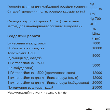
від
Геологія ділянки для майданної розвідки (сонячні
2000 за
батареї, зрошення полів, розвідка карєрів та ін.)
1га
від 700
Середня вартість буріння 1 п.м. (з технічним
за 1
звітом) для інженерно-геологічних вишукувань
п.м.
Ціна
Геодезичні роботи
(грн)
Винесення меж ділянки
7000
Розбивка осей котеджа
10000
Топозйомка 1:500
8000
(дільниця під котедж)
1 ГА топозйомка 1:500
5000
(не забудована)
1 ГА топозйомка 1:500 (промислова зона)
12000
1 км топозйомка для лінійних споруд (поле)
12000
1 км топозйомка для лінійних споруд (забудована)
20000
Погодження всіх комунікацій
25000
Рекомендаційні листи наших клієнтів