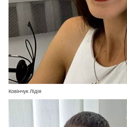
Ковінчук Лідія