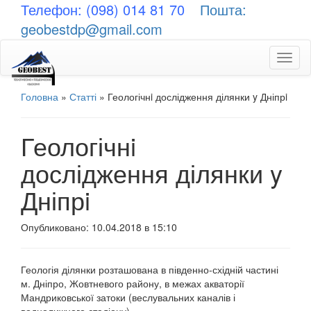
Телефон: (098) 014 81 70
Пошта:
geobestdp@gmail.com
Toggl
naviga
Головна
»
Статті
»
Геологічнi дослідження ділянки y Дніпрi
Геологічнi
дослідження ділянки y
Дніпрi
Опубликовано: 10.04.2018 в 15:10
Геологія ділянки розташована в південно-східній частині
м. Дніпро, Жовтневого району, в межах акваторії
Мандриковської затоки (веслувальних каналів і