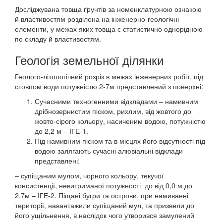
Досліджувана товща ґрунтів за номенклатурною ознакою
й властивостям розділена на інженерно-геологічні
елементи, у межах яких товща є статистично однорідною
по складу й властивостям.
Геологія земельної ділянки
Геолого-літологічний розріз в межах інженерних робіт, під
стовпом води потужністю 2-7м представлений з поверхні:
Сучасними техногенними відкладами – намивним
дрібнозернистим піском, рихлим, від жовтого до
жовто-сірого кольору, насиченим водою, потужністю
до 2,2 м – ІГЕ-1.
Під намивним піском та в місцях його відсутності під
водою залягають сучасні алювіальні відклади
представлені:
– супіщаним мулом, чорного кольору, текучої
консистенції, невитриманої потужності до від 0,0 м до
2,7м – ІГЕ-2. Піщані бугри та острови, при намиванні
території, навантажили супіщаний мул, та призвели до
його ущільнення, в наслідок чого утворився замулений