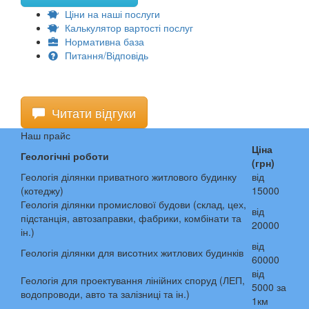
Ціни на наші послуги
Калькулятор вартості послуг
Нормативна база
Питання/Відповідь
Читати відгуки
Наш прайс
Ціна
Геологічні роботи
(грн)
Геологія ділянки приватного житлового будинку
від
(котеджу)
15000
Геологія ділянки промислової будови (склад, цех,
від
підстанція, автозаправки, фабрики, комбінати та
20000
ін.)
від
Геологія ділянки для висотних житлових будинків
60000
від
Геологія для проектування лінійних споруд (ЛЕП,
5000 за
водопроводи, авто та залізниці та ін.)
1км