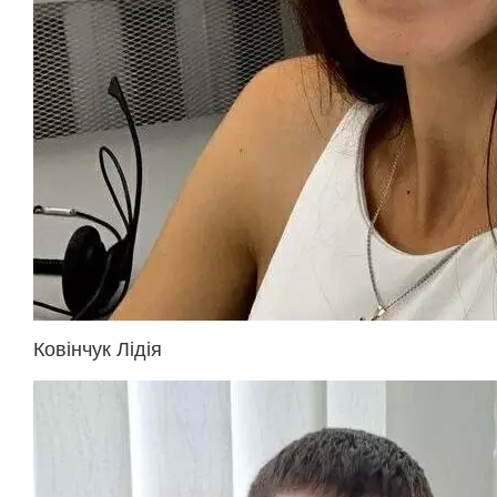
Ковінчук Лідія