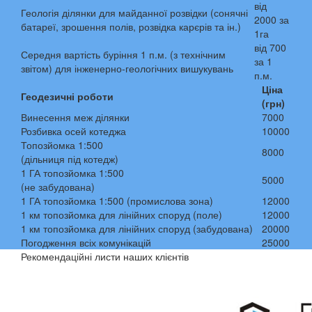
від
Геологія ділянки для майданної розвідки (сонячні
2000 за
батареї, зрошення полів, розвідка карєрів та ін.)
1га
від 700
Середня вартість буріння 1 п.м. (з технічним
за 1
звітом) для інженерно-геологічних вишукувань
п.м.
Ціна
Геодезичні роботи
(грн)
Винесення меж ділянки
7000
Розбивка осей котеджа
10000
Топозйомка 1:500
8000
(дільниця під котедж)
1 ГА топозйомка 1:500
5000
(не забудована)
1 ГА топозйомка 1:500 (промислова зона)
12000
1 км топозйомка для лінійних споруд (поле)
12000
1 км топозйомка для лінійних споруд (забудована)
20000
Погодження всіх комунікацій
25000
Рекомендаційні листи наших клієнтів