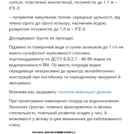
супісок, пластичної консистенції, потужністю до 1,1 м –
ІГЕ-3;
– пилуватим замуленим піском, середньої щільності, від
темно-сірого до сірого кольору, насіченим водою,
розкритою потужністю до 1,0 м – ІГЕ-4.
Досліджувані ґрунти не просадні.
Підземні та поверхневі води із сухим залишком до 1 г/л не
мають сульфатної агресивності стосовно
портландцементу по ДСТУ Б.В.2.7.- 46-96 марки по
водопроникності W4. По вмісту хлоридів водне
середовище неагресивне до арматур залізобетонних
конструкцій при постійному та періодичному зануренні й
змочуванні.
Можливо вас зацікавить:
геологія земельної ділянки
При проектуванні інженерних споруд на водонасичених
біогенних ґрунтах, повинно враховуватись їх велика
стискальність, повільний розвиток осадки у часі, й
можливості у зв’язку із цим виникнення дестабілізованого
стану.