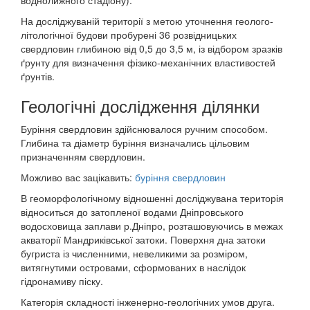
воднолижного стадіону).
На досліджуваній території з метою уточнення геолого-
літологічної будови пробурені 36 розвідницьких
свердловин глибиною від 0,5 до 3,5 м, із відбором зразків
ґрунту для визначення фізико-механічних властивостей
ґрунтів.
Геологічні дослідження ділянки
Буріння свердловин здійснювалося ручним способом.
Глибина та діаметр буріння визначались цільовим
призначенням свердловин.
Можливо вас зацікавить:
буріння свердловин
В геоморфологічному відношенні досліджувана територія
відноситься до затопленої водами Дніпровського
водосховища заплави р.Дніпро, розташовуючись в межах
акваторії Мандриківської затоки. Поверхня дна затоки
бугриста із численними, невеликими за розміром,
витягнутими островами, сформованих в наслідок
гідронамиву піску.
Категорія складності інженерно-геологічних умов друга.