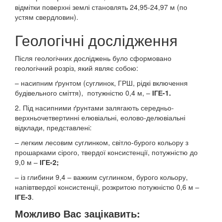
відмітки поверхні землі становлять 24,95-24,97 м (по
устям свердловин).
Геологічні дослідження
Після геологічних досліджень було сформовано
геологічний розріз, який являє собою:
– насипним ґрунтом (суглинок, ГРШ, рідкі включення
будівельного сміття), потужністю 0,4 м, –
ІГЕ-1.
2. Під насипними ґрунтами залягають середньо-
верхньочетвертинні елювіальні, еолово-делювіальні
відклади, представлені:
– легким лесовим суглинком, світло-бурого кольору з
прошарками сірого, твердої консистенції, потужністю до
9,0 м –
ІГЕ-2;
– із глибини 9,4 – важким суглинком, бурого кольору,
напівтвердої консистенції, розкритою потужністю 0,6 м –
ІГЕ-3
.
Можливо Вас зацікавить: