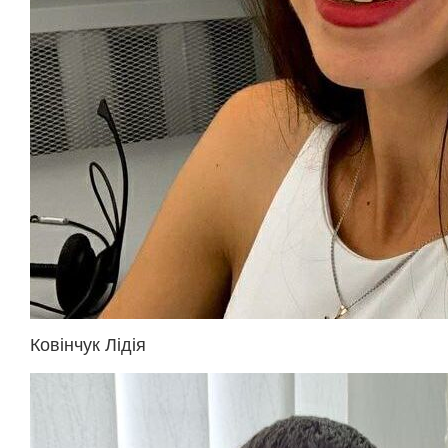
Ковінчук Лідія