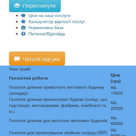
Переглянути
Ціни на наші послуги
Калькулятор вартості послуг
Нормативна база
Питання/Відповідь
Читати відгуки
Наш прайс
Ціна
Геологічні роботи
(грн)
Геологія ділянки приватного житлового будинку
від
(котеджу)
15000
Геологія ділянки промислової будови (склад, цех,
від
підстанція, автозаправки, фабрики, комбінати та
20000
ін.)
від
Геологія ділянки для висотних житлових будинків
60000
від
Геологія для проектування лінійних споруд (ЛЕП,
5000 за