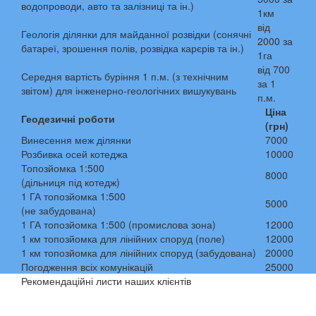
водопроводи, авто та залізниці та ін.)
1км
від
Геологія ділянки для майданної розвідки (сонячні
2000 за
батареї, зрошення полів, розвідка карєрів та ін.)
1га
від 700
Середня вартість буріння 1 п.м. (з технічним
за 1
звітом) для інженерно-геологічних вишукувань
п.м.
Ціна
Геодезичні роботи
(грн)
Винесення меж ділянки
7000
Розбивка осей котеджа
10000
Топозйомка 1:500
8000
(дільниця під котедж)
1 ГА топозйомка 1:500
5000
(не забудована)
1 ГА топозйомка 1:500 (промислова зона)
12000
1 км топозйомка для лінійних споруд (поле)
12000
1 км топозйомка для лінійних споруд (забудована)
20000
Погодження всіх комунікацій
25000
Рекомендаційні листи наших клієнтів