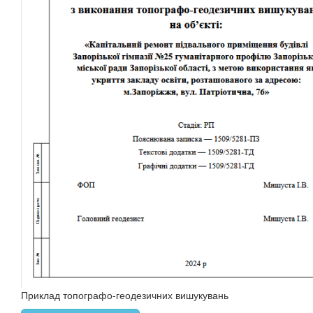
Приклад топографо-геодезичних вишукувань