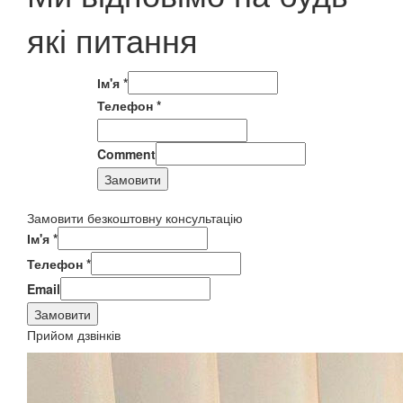
які питання
Ім'я
*
Телефон
*
Comment
Замовити
Замовити безкоштовну консультацію
Ім'я
*
Телефон
*
Email
Замовити
Прийом дзвінків