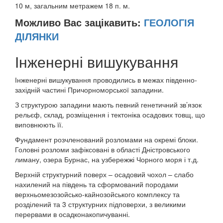
10 м, загальним метражем 18 п. м.
Можливо Вас зацікавить:
ГЕОЛОГІЯ
ДІЛЯНКИ
Інженерні вишукування
Інженерні вишукування проводились в межах південно-
західній частині Причорноморської западини.
З структурою западини мають певний генетичний зв’язок
рельєф, склад, розміщення і тектоніка осадових товщ, що
виповнюють її.
Фундамент розчленований розломами на окремі блоки.
Головні розломи зафіксовані в області Дністровського
лиману, озера Бурнас, на узбережжі Чорного моря і т.д.
Верхній структурний поверх – осадовий чохол – слабо
нахилений на південь та сформований породами
верхньомезозойсько-кайнозойського комплексу та
розділений та 3 структурних підповерхи, з великими
перервами в осадконакопичуванні.