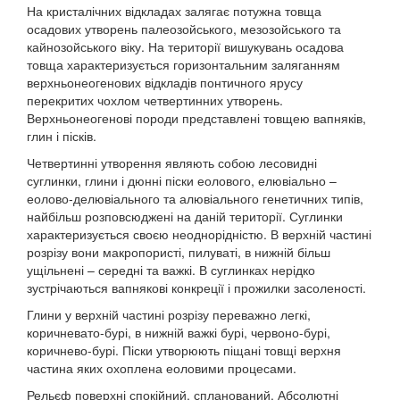
На кристалічних відкладах залягає потужна товща
осадових утворень палеозойського, мезозойського та
кайнозойського віку. На території вишукувань осадова
товща характеризується горизонтальним заляганням
верхньонеогенових відкладів понтичного ярусу
перекритих чохлом четвертинних утворень.
Верхньонеогенові породи представлені товщею вапняків,
глин і пісків.
Четвертинні утворення являють собою лесовидні
суглинки, глини і дюнні піски еолового, елювіально –
еолово-делювіального та алювіального генетичних типів,
найбільш розповсюджені на даній території. Суглинки
характеризується своєю неоднорідністю. В верхній частині
розрізу вони макропористі, пилуваті, в нижній більш
ущільнені – середні та важкі. В суглинках нерідко
зустрічаються вапнякові конкреції і прожилки засоленості.
Глини у верхній частині розрізу переважно легкі,
коричневато-бурі, в нижній важкі бурі, червоно-бурі,
коричнево-бурі. Піски утворюють піщані товщі верхня
частина яких охоплена еоловими процесами.
Рельєф поверхні спокійний, спланований. Абсолютні