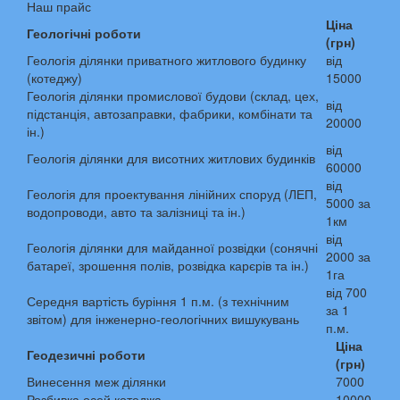
Наш прайс
Ціна
Геологічні роботи
(грн)
Геологія ділянки приватного житлового будинку
від
(котеджу)
15000
Геологія ділянки промислової будови (склад, цех,
від
підстанція, автозаправки, фабрики, комбінати та
20000
ін.)
від
Геологія ділянки для висотних житлових будинків
60000
від
Геологія для проектування лінійних споруд (ЛЕП,
5000 за
водопроводи, авто та залізниці та ін.)
1км
від
Геологія ділянки для майданної розвідки (сонячні
2000 за
батареї, зрошення полів, розвідка карєрів та ін.)
1га
від 700
Середня вартість буріння 1 п.м. (з технічним
за 1
звітом) для інженерно-геологічних вишукувань
п.м.
Ціна
Геодезичні роботи
(грн)
Винесення меж ділянки
7000
Розбивка осей котеджа
10000