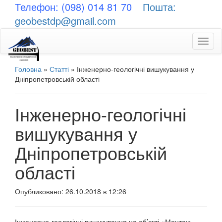
Телефон: (098) 014 81 70
Пошта:
geobestdp@gmail.com
Toggl
naviga
Головна
»
Статті
»
Інженерно-геологічні вишукування у
Дніпропетровській області
Інженерно-геологічні
вишукування у
Дніпропетровській
області
Опубликовано: 26.10.2018 в 12:26
Інженерно-геологічні вишукування на об’єкті «Монтаж