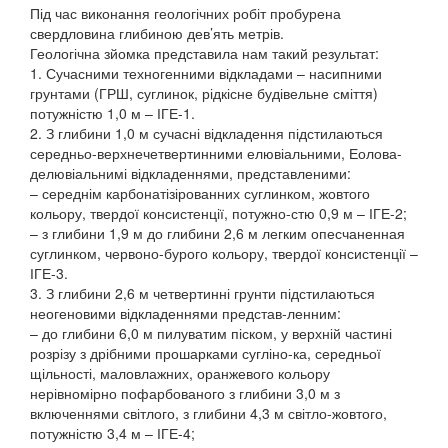
Під час виконання геологічних робіт пробурена
свердловина глибиною дев’ять метрів.
Геологічна зйомка представила нам такий результат:
1. Сучасними техногенними відкладами – насипними
грунтами (ГРШ, суглинок, рідкісне будівельне сміття)
потужністю 1,0 м – ІГЕ-1.
2. З глибини 1,0 м сучасні відкладення підстилаються
середньо-верхнечетвертинними елювіальними, Еолова-
делювіальнимі відкладеннями, представленими:
– середнім карбонатізірованних суглинком, жовтого
кольору, твердої консистенції, потужно-стю 0,9 м – ІГЕ-2;
– з глибини 1,9 м до глибини 2,6 м легким опесчаненная
суглинком, червоно-бурого кольору, твердої консистенції –
ІГЕ-3.
3. З глибини 2,6 м четвертинні грунти підстилаються
неогеновими відкладеннями представ-ленним:
– до глибини 6,0 м пилуватим піском, у верхній частині
розрізу з дрібними прошарками сугліно-ка, середньої
щільності, маловлажних, оранжевого кольору
нерівномірно пофарбованого з глибини 3,0 м з
включеннями світлого, з глибини 4,3 м світло-жовтого,
потужністю 3,4 м – ІГЕ-4;