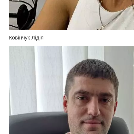
Ковінчук Лідія