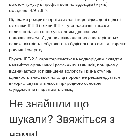
вмістом гумусу в профілі донних відкладів (мулів)
складової 4,9-7,8 %.
Під ілами розкриті чорні замулені перевідкладені щільні
суглинки ІГЕ-3 і глини ІГЕ-4 тугопластичні, також з
великою кількістю полуокатаним дресвяним
наповнювачем. У донних відкладеннях спостерігається
велика кількість побутового та будівельного сміття, коренів
рослин і очерету.
Грунти ІГЕ-2,3 характеризуються неоднорідним складом,
наявністю органічних і рослинних залишків, при цьому
відзначається їх підвищена вологість і різна ступінь
щільності, внаслідок чого, ці породи не рекомендується
використовувати в якості природного основою
фундаментів і підлягають виїмці.
Не знайшли що
шукали? Звяжіться з
нами!