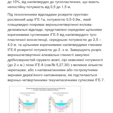
до 10%, від напівтвердих до тугопластичних, що мають
непостійну потужність від 0,5 до 1,5 м.
Під техногенними відкладами розкрити грунтово-
рослинний шар ІГЕ-1а, потужністю 0,5-0,9м., який
плащевидно покриває верхньочетвертинні еолова-
делювіальні відклади, представлені середніми щільними
коричневими суглинками ІГЕ-5 від напівтвердого туго-
пластичної консистенції, середньою потужністю до 2,5 –
4,0 м. та щільними коричневими напівтвердими глинами
ІГЕ-6 розкритої потужністю до 2 -х м. Завершують розріз
верхньочетвертинні алювіальні глинисті замулені
дрібнозернистий сірувато-жовті, сірі невеликої потужності
(до 2-х м.) піски ІГЕ-8 (скв.№ 5,27,30) з великою кількістю
черепашки, або з напівокатанними або гострокутними
зернами дерев’яного наповнювача, які підстилаються
верхньо-четвертинними текучепасичними супесями ІГЕ-7.