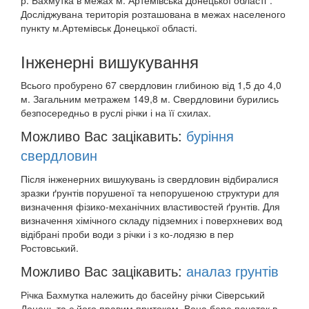
р. Бахмутка в межах м. Артемівська Донецької області”.
Досліджувана територія розташована в межах населеного
пункту м.Артемівськ Донецької області.
Інженерні вишукування
Всього пробурено 67 свердловин глибиною від 1,5 до 4,0
м. Загальним метражем 149,8 м. Свердловини бурились
безпосередньо в руслі річки і на її схилах.
Можливо Вас зацікавить:
буріння
свердловин
Після інженерних вишукувань із свердловин відбиралися
зразки ґрунтів порушеної та непорушеною структури для
визначення фізико-механічних властивостей ґрунтів. Для
визначення хімічного складу підземних і поверхневих вод
відібрані проби води з річки і з ко-лодязю в пер
Ростовський.
Можливо Вас зацікавить:
аналаз грунтів
Річка Бахмутка належить до басейну річки Сіверський
Донець та є його правим притоком. Вона бере початок в