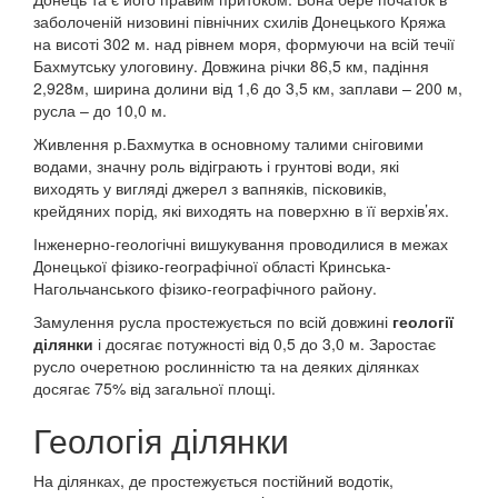
заболоченій низовині північних схилів Донецького Кряжа
на висоті 302 м. над рівнем моря, формуючи на всій течії
Бахмутську улоговину. Довжина річки 86,5 км, падіння
2,928м, ширина долини від 1,6 до 3,5 км, заплави – 200 м,
русла – до 10,0 м.
Живлення р.Бахмутка в основному талими сніговими
водами, значну роль відіграють і грунтові води, які
виходять у вигляді джерел з вапняків, пісковиків,
крейдяних порід, які виходять на поверхню в її верхів’ях.
Інженерно-геологічні вишукування проводилися в межах
Донецької фізико-географічної області Кринська-
Нагольчанського фізико-географічного району.
Замулення русла простежується по всій довжині
геології
ділянки
і досягає потужності від 0,5 до 3,0 м. Заростає
русло очеретною рослинністю та на деяких ділянках
досягає 75% від загальної площі.
Геологія ділянки
На ділянках, де простежується постійний водотік,