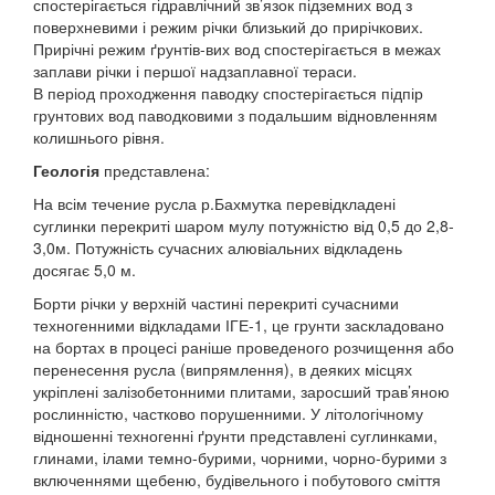
спостерігається гідравлічний зв’язок підземних вод з
поверхневими і режим річки близький до прирічкових.
Прирічні режим ґрунтів-вих вод спостерігається в межах
заплави річки і першої надзаплавної тераси.
В період проходження паводку спостерігається підпір
грунтових вод паводковими з подальшим відновленням
колишнього рівня.
Геологія
представлена:
На всім течение русла р.Бахмутка перевідкладені
суглинки перекриті шаром мулу потужністю від 0,5 до 2,8-
3,0м. Потужність сучасних алювіальних відкладень
досягає 5,0 м.
Борти річки у верхній частині перекриті сучасними
техногенними відкладами ІГЕ-1, це грунти заскладовано
на бортах в процесі раніше проведеного розчищення або
перенесення русла (випрямлення), в деяких місцях
укріплені залізобетонними плитами, заросший трав’яною
рослинністю, частково порушенними. У літологічному
відношенні техногенні ґрунти представлені суглинками,
глинами, ілами темно-бурими, чорними, чорно-бурими з
включеннями щебеню, будівельного і побутового сміття