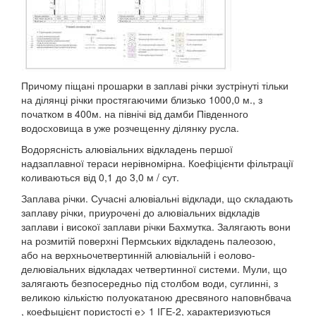
Причому піщані прошарки в заплаві річки зустрінуті тільки
на ділянці річки простягаючими близько 1000,0 м., з
початком в 400м. на північі від дамби Південного
водосховища в уже розчещенну ділянку русла.
Водорясність алювіальних відкладень першої
надзаплавної тераси нерівномірна. Коефіцієнти фільтрації
коливаються від 0,1 до 3,0 м / сут.
Заплава річки. Сучасні алювіальні відклади, що складають
заплаву річки, приурочені до алювіальних відкладів
заплави і високої заплави річки Бахмутка. Залягають вони
на розмитій поверхні Пермських відкладень палеозою,
або на верхньочетвертинній алювіальній і еолово-
делювіальних відкладах четвертинної системи. Мули, що
залягають безпосередньо під столбом води, суглинні, з
великою кількістю полуокатаною дресвяного наповнбвача
, коефыцієнт пористості е> 1 ІГЕ-2, характеризуються