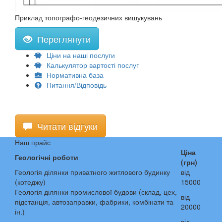
Приклад топографо-геодезичних вишукувань
Переглянути
Ціни на наші послуги
Калькулятор вартості послуг
Нормативна база
Питання/Відповідь
Читати відгуки
Наш прайс
Ціна
Геологічні роботи
(грн)
Геологія ділянки приватного житлового будинку
від
(котеджу)
15000
Геологія ділянки промислової будови (склад, цех,
від
підстанція, автозаправки, фабрики, комбінати та
20000
ін.)
від