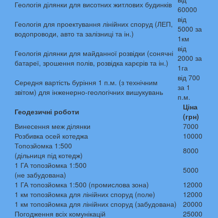
Геологія ділянки для висотних житлових будинків
60000
від
Геологія для проектування лінійних споруд (ЛЕП,
5000 за
водопроводи, авто та залізниці та ін.)
1км
від
Геологія ділянки для майданної розвідки (сонячні
2000 за
батареї, зрошення полів, розвідка карєрів та ін.)
1га
від 700
Середня вартість буріння 1 п.м. (з технічним
за 1
звітом) для інженерно-геологічних вишукувань
п.м.
Ціна
Геодезичні роботи
(грн)
Винесення меж ділянки
7000
Розбивка осей котеджа
10000
Топозйомка 1:500
8000
(дільниця під котедж)
1 ГА топозйомка 1:500
5000
(не забудована)
1 ГА топозйомка 1:500 (промислова зона)
12000
1 км топозйомка для лінійних споруд (поле)
12000
1 км топозйомка для лінійних споруд (забудована)
20000
Погодження всіх комунікацій
25000