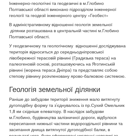
Інженерно-геологічні та геодезичні в м.Глобино
Полтавської області виконано підрозділом інженерної
геології та геодезії інженерного центру «Геобест»
В адміністративному відношенні геологія земельної
ділянки розташована в центральній частині м.Глобино
Полтавської області.
У геодезичному та геологічному відношенні досліджувана
територія відноситься до середньодніпровської
лівобережної терасовій рівнині (Градизька тераса) на
палеогеновій основі, розташовуючись на Яготинській
рівнині (морена тераса Дніпра) та представляє собою
степову рівнину розчленовану ярово-балковою системою.
Геологія земельної ділянки
Раніше до забудови території зниження мало витягнуту
дугоподібну форму та з’єднувалось із пр.Сухий Омельник
1,8 км східніше елеватору. В наслідок забудови
м.Глобино, будівництва залізничної дороги, відбулося
пересипання нижньої частини водороздільної рівнини та
засипання днища витягнутої дугоподібної балки, в
результаті чого, були сформовані численні невеликі за