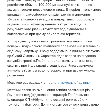
розмірами (50м на 100-200 м) замкнуті зниження, які є
акумуляторами поверхневого стоку. В період інтенсивного
випадання атмосферних опадів, замкнуті зниження
збирають поверхневу воду із вододільних просторів, із
подальшим її інфільтруванням в ґрунтові води. В
результаті чого рівень ґрунтових вод піднімається,
підтоплюючи при цьому прилягаючі території.
У природних умовах потік ґрунтових вод першого від
поверхні водоносного комплексу спрямований в північно-
східному напрямку із боку вододільної рівнини в бік русла
пр.Сухий Омельник. Характер гідроізогіпсс на південно-
західній окраїні м.Глобино (район замкнутих знижень),
свідчить про інфільтрацію води із застійних замкнутих
знижень в ґрунтові води, створюючи при цьому купола
розтікання.
Можливо вас зацікавить:
геологія земельної ділянки
Істотний вплив на зменшення глибин залягання рівня
ґрунтових вод (підтоплення території Глобинського
елеватора СП «Нібулон») в останні роки зробили
техногенні фактори. До них ставиться витоки води з водо