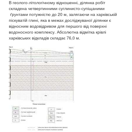
В геолого-літологічному відношенні, ділянка робіт
складена четвертинними суглинисто-супіщаними
ґрунтами потужністю до 20 м, залягаючи на харківській
піскуватій глині, яка в межах досліджуваної ділянки є
відносним водовідривом для першого від поверхні
водоносного комплексу. Абсолютна відмітка крівлі
харківських відкладів складає 76,0 м.