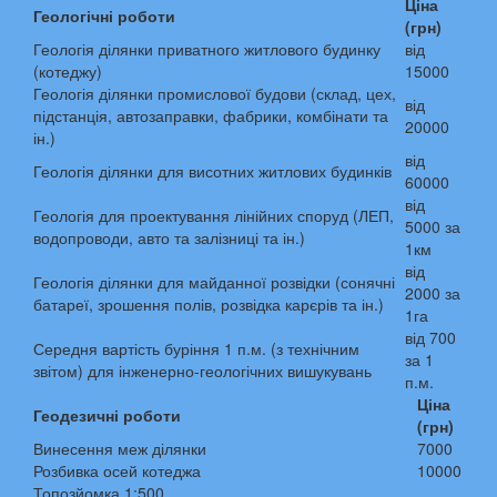
Ціна
Геологічні роботи
(грн)
Геологія ділянки приватного житлового будинку
від
(котеджу)
15000
Геологія ділянки промислової будови (склад, цех,
від
підстанція, автозаправки, фабрики, комбінати та
20000
ін.)
від
Геологія ділянки для висотних житлових будинків
60000
від
Геологія для проектування лінійних споруд (ЛЕП,
5000 за
водопроводи, авто та залізниці та ін.)
1км
від
Геологія ділянки для майданної розвідки (сонячні
2000 за
батареї, зрошення полів, розвідка карєрів та ін.)
1га
від 700
Середня вартість буріння 1 п.м. (з технічним
за 1
звітом) для інженерно-геологічних вишукувань
п.м.
Ціна
Геодезичні роботи
(грн)
Винесення меж ділянки
7000
Розбивка осей котеджа
10000
Топозйомка 1:500