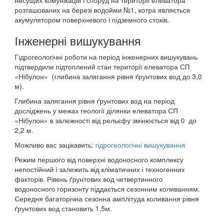
несущих комунікацій і споруд на території елеватора
розташованих на березі водойми №1, котра являється
акумулятором поверхневого і підземного стоків.
Інженерні вишукування
Гідрогеологічні роботи на період інженерних вишукувань
підтвердили підтоплений стан території елеватора СП
«Нібулон» (глибина залягання рівня ґрунтових вод до 3,0
м).
Глибина залягання рівня ґрунтових вод на період
досліджень у межах геології ділянки елеватора СП
«Нібулон» в залежності від рельєфу змінюється від 0 до
2,2 м.
Можливо вас зацікавить:
гідрогеологічні вишукування
Режим першого від поверхні водоносного комплексу
непостійний і залежить від кліматичних і техногенних
факторів. Рівень ґрунтових вод четвертинного
водоносного горизонту піддається сезонним коливанням.
Середня багаторічна сезонна амплітуда коливання рівня
ґрунтових вод становить 1,5м.