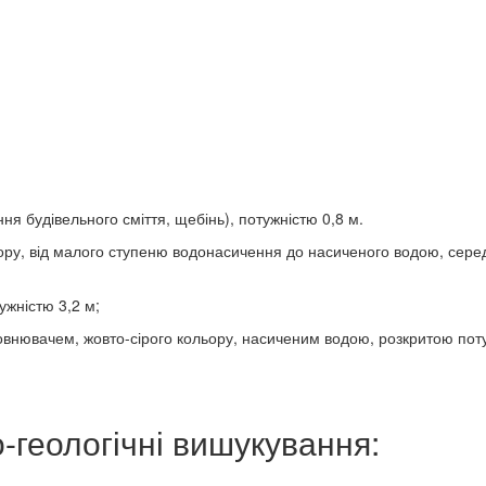
ня будівельного сміття, щебінь), потужністю 0,8 м.
льору, від малого ступеню водонасичення до насиченого водою, сере
тужністю 3,2 м;
повнювачем, жовто-сірого кольору, насиченим водою, розкритою по
-геологічні вишукування: