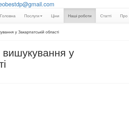
eobestdp@gmail.com
Головна
Послуги
Ціни
Наші роботи
Статті
Про 
ування у Закарпатській області
і вишукування у
ті