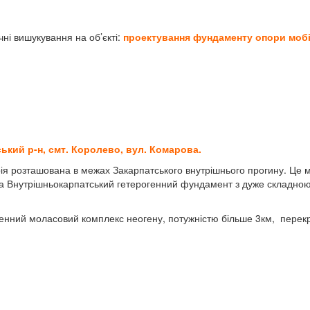
чні вишукування на об’єкті:
проектування
фундаменту опори моб
ський р-н, смт. Королево,
вул. Комарова.
рія розташована в межах Закарпатського внутрішнього прогину. Це 
 на Внутрішньокарпатський гетерогенний фундамент з дуже складно
огенний моласовий комплекс неогену, потужністю більше 3км, перек