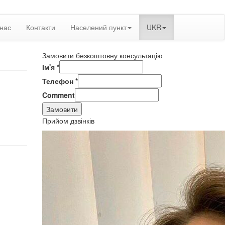
нас
Контакти
Населений пункт
UKR
Замовити безкоштовну консультацію
Ім'я
*
Телефон
*
Comment
Замовити
Прийом дзвінків