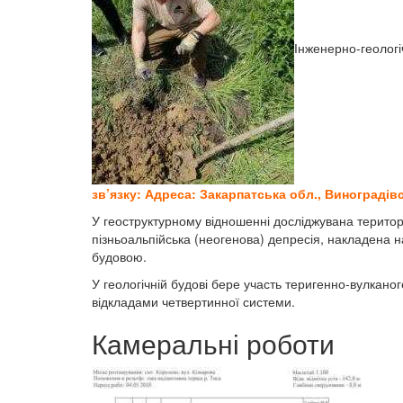
Інженерно-геологі
зв’язку: Адреса:
Закарпатська обл., Виноградів
У геоструктурному відношенні досліджувана терито
пізньоальпійська (неогенова) депресія, накладена
будовою.
У геологічній будові бере участь теригенно-вулкан
відкладами четвертинної системи.
Камеральні роботи