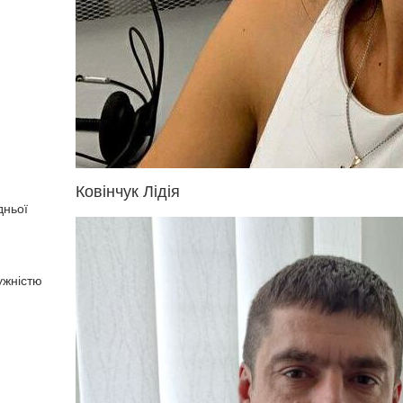
Ковінчук Лідія
дньої
тужністю