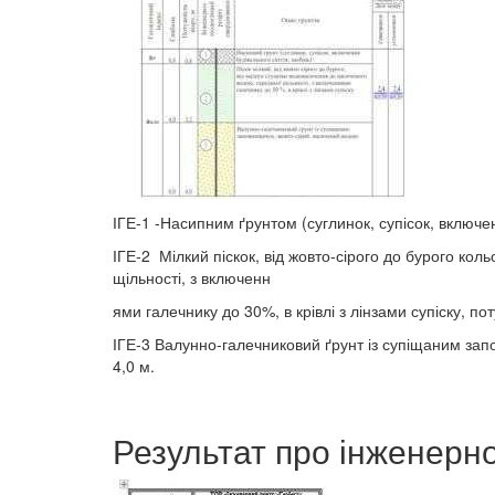
ІГЕ-1 -Насипним ґрунтом (суглинок, супісок, включен
ІГЕ-2 Мілкий піскок, від жовто-сірого до бурого ко
щільності, з включенн
ями галечнику до 30%, в крівлі з лінзами супіску, по
ІГЕ-3 Валунно-галечниковий ґрунт із супіщаним за
4,0 м.
Результат про інженерно