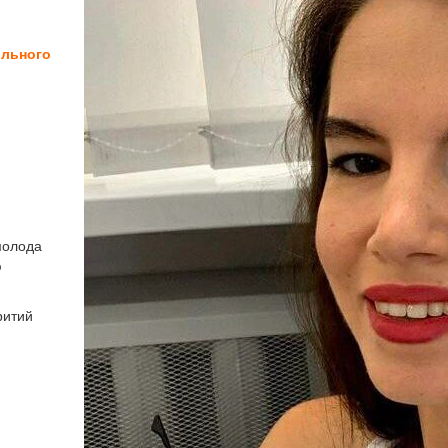
ільного
молода
ю
ритий