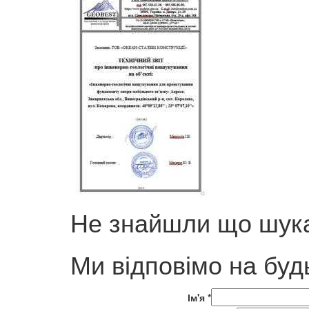
Не знайшли що шука
Ми відповімо на буд
Ім'я
*