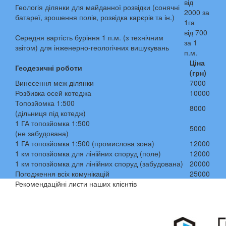
від
Геологія ділянки для майданної розвідки (сонячні
2000 за
батареї, зрошення полів, розвідка карєрів та ін.)
1га
від 700
Середня вартість буріння 1 п.м. (з технічним
за 1
звітом) для інженерно-геологічних вишукувань
п.м.
Ціна
Геодезичні роботи
(грн)
Винесення меж ділянки
7000
Розбивка осей котеджа
10000
Топозйомка 1:500
8000
(дільниця під котедж)
1 ГА топозйомка 1:500
5000
(не забудована)
1 ГА топозйомка 1:500 (промислова зона)
12000
1 км топозйомка для лінійних споруд (поле)
12000
1 км топозйомка для лінійних споруд (забудована)
20000
Погодження всіх комунікацій
25000
Рекомендаційні листи наших клієнтів