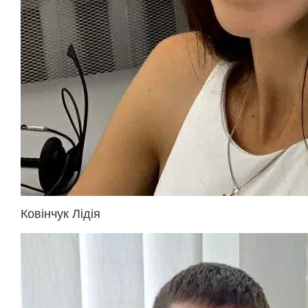
Ковінчук Лідія