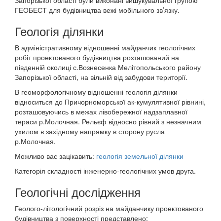
Запорізької області були виконані вишукувальної групою
ГЕОБЕСТ для будівництва вежі мобільного зв’язку.
Геологія ділянки
В адміністративному відношенні майданчик геологічних
робіт проектованого будівництва розташований на
південній околиці с.Вознесенка Мелітопольського району
Запорізької області, на вільній від забудови території.
В геоморфологічному відношенні геологія ділянки
відноситься до Причорноморської ак-кумулятивної рівнині,
розташовуючись в межах лівобережної надзаплавної
тераси р.Молочная. Рельєф відносно рівний з незначним
ухилом в західному напрямку в сторону русла
р.Молочная.
Можливо вас зацікавить:
геологія земельної ділянки
Категорія складності інженерно-геологічних умов друга.
Геологічні дослідження
Геолого-літологічний розріз на майданчику проектованого
будівництва з поверхності представлено: