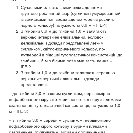
Сучасними елювіальними відкладеннями –
грунтово-рослинний шар (суглинок гумусірованний
із залишками напіврозкладених коренів рослин,
чорного кольору) потужно-стю 0,9 м – ІГЕ-1;
З глибини 0,9 м до глибини 1,0 м залягають
верхньочетвертичні елювіальний, еолово-
делювіальні відклади представлені легким
суглинком, світло-коричневого кольору, по-
лутвердой в підошві тугопластичної консистенції, до
глибини 1,5 м з білими плямами засо- лення –
ІГЕ-2.
З глибини 1,0 м до глибини залягають середньо-
верхньочетвертичні алювіальні відклади
представлені:
– до глибини 3,0 м важким суглинком, нерівномірно
пофарбованого сірувато-коричневого кольору з плямами
озалізнення, тугопластичної консистенції, потужністю 1,0
м – ІГЕ-3;
– з глибини 3,0 м середнім суглинком, нерівномірно
пофарбованого сірого кольору з бурими плямами
озалізнення, грудкуватим, місцями опісчанинним,