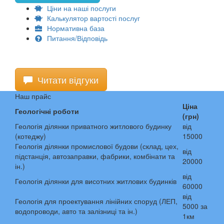
Ціни на наші послуги
Калькулятор вартості послуг
Нормативна база
Питання/Відповідь
Читати відгуки
Наш прайс
Ціна
Геологічні роботи
(грн)
Геологія ділянки приватного житлового будинку
від
(котеджу)
15000
Геологія ділянки промислової будови (склад, цех,
від
підстанція, автозаправки, фабрики, комбінати та
20000
ін.)
від
Геологія ділянки для висотних житлових будинків
60000
від
Геологія для проектування лінійних споруд (ЛЕП,
5000 за
водопроводи, авто та залізниці та ін.)
1км