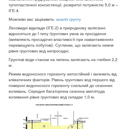
тугопластичної консистенції, розкритої потужністю 5,0 м –
ІГЕ-4.
Можливо вас зацікавить:
аналіз грунту
Лесовидні відклади (ІГЕ-2) в природному заляганні
відносяться до I типу ґрунтових умов за просідання
(виявляють просадочні властивості при навантаженнях
перевищують побутові). Суглинки, що залягають нижче
рівня грунтових вод непросадні.
Грунтові води станом на липень залягають на глибині 2,2
м.
Режим водоносного горизонту непостійний і залежить від
кліматичних факторів. Рівень грунтових вод першого від
поверхні водоносного горизонту схильний до сезонних
коливань. Середня багаторічна сезонна амплітуда
коливання рівня грунтових вод складає 1,0 м.