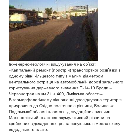
Інженерно-геологічні вишукування на об’єкті:
«Капітальний ремонт (пристрій) транспортної розв’язки в
одному рівні кільцевого типу з малим діаметром
центрального острівця на автомобільній дорозі загального
користування державного значення Т-14-10 Броди –
Червоноград на км 31 + 400, Львівська область».
В геоморфологічному відношенні досліджувана територія
приурочена до Східно полігенною рівнини, Волинсько-
Подільської області пластово-денудаційних височин,
Малополіський пластово-акумулятивний рівнини на
крейдяних відкладеннях, розташовуючись в межах схилу
вододільного плато.