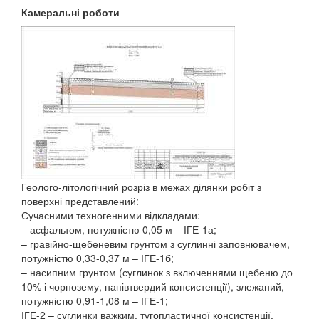
Камеральні роботи
Геолого-літологічний розріз в межах ділянки робіт з
поверхні представлений:
Сучасними техногенними відкладами:
– асфальтом, потужністю 0,05 м – ІГЕ-1а;
– гравійно-щебеневим грунтом з суглинні заповнювачем,
потужністю 0,33-0,37 м – ІГЕ-1б;
– насипним грунтом (суглинок з включеннями щебеню до
10% і чорнозему, напівтвердий консистенції), злежаний,
потужністю 0,91-1,08 м – ІГЕ-1;
ІГЕ-2 – суглинки важким, тугопластичної консистенції,