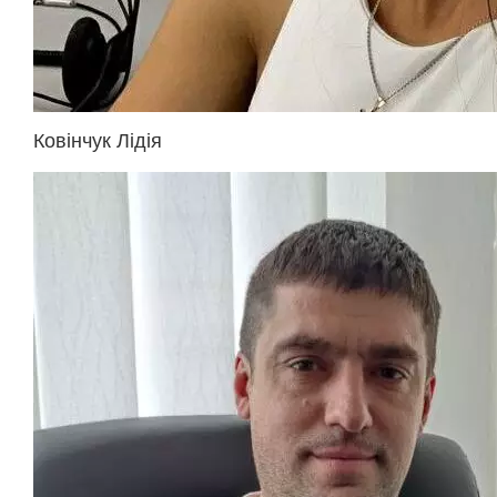
Ковінчук Лідія