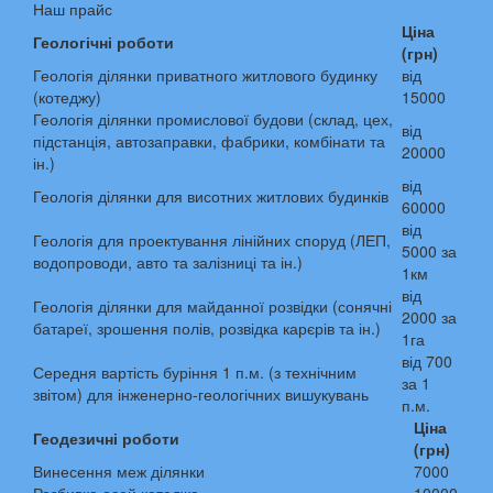
Наш прайс
Ціна
Геологічні роботи
(грн)
Геологія ділянки приватного житлового будинку
від
(котеджу)
15000
Геологія ділянки промислової будови (склад, цех,
від
підстанція, автозаправки, фабрики, комбінати та
20000
ін.)
від
Геологія ділянки для висотних житлових будинків
60000
від
Геологія для проектування лінійних споруд (ЛЕП,
5000 за
водопроводи, авто та залізниці та ін.)
1км
від
Геологія ділянки для майданної розвідки (сонячні
2000 за
батареї, зрошення полів, розвідка карєрів та ін.)
1га
від 700
Середня вартість буріння 1 п.м. (з технічним
за 1
звітом) для інженерно-геологічних вишукувань
п.м.
Ціна
Геодезичні роботи
(грн)
Винесення меж ділянки
7000