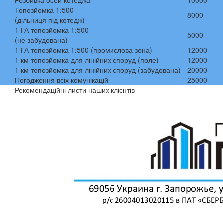
Розбивка осей котеджа
10000
Топозйомка 1:500
8000
(дільниця під котедж)
1 ГА топозйомка 1:500
5000
(не забудована)
1 ГА топозйомка 1:500 (промислова зона)
12000
1 км топозйомка для лінійних споруд (поле)
12000
1 км топозйомка для лінійних споруд (забудована)
20000
Погодження всіх комунікацій
25000
Рекомендаційні листи наших клієнтів