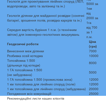
Геологія для проектування лінійних споруд (ЛЕП,
5000 за
водопроводи, авто та залізниці та ін.)
1км
від
Геологія ділянки для майданної розвідки (сонячні
2000 за
батареї, зрошення полів, розвідка карєрів та ін.)
1га
від 700
Середня вартість буріння 1 п.м. (з технічним
за 1
звітом) для інженерно-геологічних вишукувань
п.м.
Ціна
Геодезичні роботи
(грн)
Винесення меж ділянки
7000
Розбивка осей котеджа
10000
Топозйомка 1:500
8000
(дільниця під котедж)
1 ГА топозйомка 1:500
5000
(не забудована)
1 ГА топозйомка 1:500 (промислова зона)
12000
1 км топозйомка для лінійних споруд (поле)
12000
1 км топозйомка для лінійних споруд (забудована)
20000
Погодження всіх комунікацій
25000
Рекомендаційні листи наших клієнтів