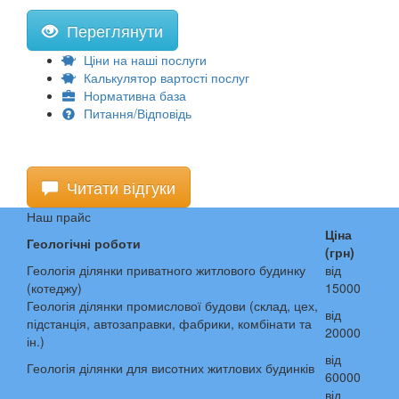
Переглянути
Ціни на наші послуги
Калькулятор вартості послуг
Нормативна база
Питання/Відповідь
Читати відгуки
Наш прайс
Ціна
Геологічні роботи
(грн)
Геологія ділянки приватного житлового будинку
від
(котеджу)
15000
Геологія ділянки промислової будови (склад, цех,
від
підстанція, автозаправки, фабрики, комбінати та
20000
ін.)
від
Геологія ділянки для висотних житлових будинків
60000
від