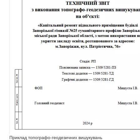
Приклад топографо-геодезичних вишукувань