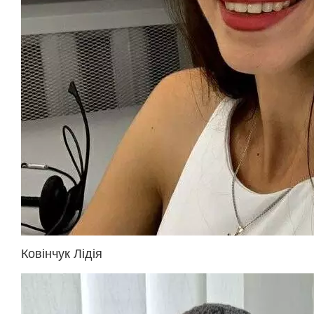
Ковінчук Лідія