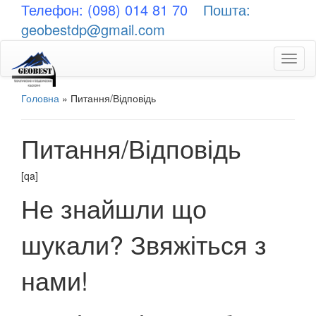
Телефон: (098) 014 81 70
Пошта:
geobestdp@gmail.com
Toggl
naviga
Головна
»
Питання/Відповідь
Питання/Відповідь
[qa]
Не знайшли що
шукали? Звяжіться з
нами!