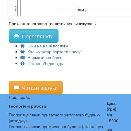
Приклад топографо-геодезичних вишукувань
Переглянути
Ціни на наші послуги
Калькулятор вартості послуг
Нормативна база
Питання/Відповідь
Читати відгуки
Наш прайс
Ціна
Геологічні роботи
(грн)
Геологія ділянки приватного житлового будинку
від
(котеджу)
15000
Геологія ділянки промислової будови (склад, цех,
від