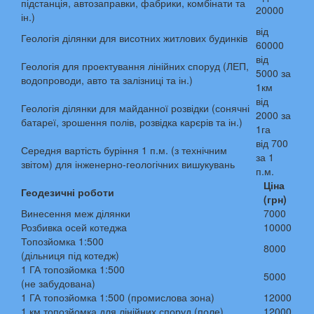
підстанція, автозаправки, фабрики, комбінати та
20000
ін.)
від
Геологія ділянки для висотних житлових будинків
60000
від
Геологія для проектування лінійних споруд (ЛЕП,
5000 за
водопроводи, авто та залізниці та ін.)
1км
від
Геологія ділянки для майданної розвідки (сонячні
2000 за
батареї, зрошення полів, розвідка карєрів та ін.)
1га
від 700
Середня вартість буріння 1 п.м. (з технічним
за 1
звітом) для інженерно-геологічних вишукувань
п.м.
Ціна
Геодезичні роботи
(грн)
Винесення меж ділянки
7000
Розбивка осей котеджа
10000
Топозйомка 1:500
8000
(дільниця під котедж)
1 ГА топозйомка 1:500
5000
(не забудована)
1 ГА топозйомка 1:500 (промислова зона)
12000
1 км топозйомка для лінійних споруд (поле)
12000