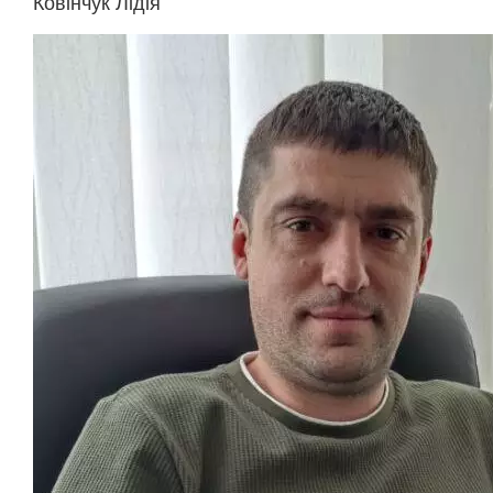
Ковінчук Лідія