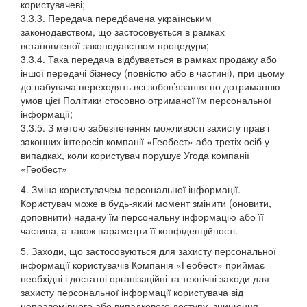
користувачеві;
3.3.3. Передача передбачена українським
законодавством, що застосовується в рамках
встановленої законодавством процедури;
3.3.4. Така передача відбувається в рамках продажу або
іншої передачі бізнесу (повністю або в частині), при цьому
до набувача переходять всі зобов’язання по дотриманню
умов цієї Політики стосовно отриманої їм персональної
інформації;
3.3.5. З метою забезпечення можливості захисту прав і
законних інтересів компанії «Геобест» або третіх осіб у
випадках, коли користувач порушує Угода компанії
«Геобест»
4. Зміна користувачем персональної інформації.
Користувач може в будь-який момент змінити (оновити,
доповнити) надану їм персональну інформацію або її
частина, а також параметри її конфіденційності.
5. Заходи, що застосовуються для захисту персональної
інформації користувачів Компанія «Геобест» приймає
необхідні і достатні організаційні та технічні заходи для
захисту персональної інформації користувача від
неправомірного або випадкового доступу, знищення,