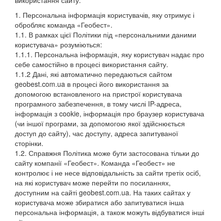
використання сайту.
1. Персональна інформація користувачів, яку отримує і
обробляє команда «Геобест».
1.1. В рамках цієї Політики під «персональними даними
користувача» розуміються:
1.1.1. Персональна інформація, яку користувач надає про
себе самостійно в процесі використання сайту.
1.1.2 Дані, які автоматично передаються сайтом
geobest.com.ua в процесі його використання за
допомогою встановленого на пристрої користувача
програмного забезпечення, в тому числі IP-адреса,
інформація з cookie, інформація про браузер користувача
(чи іншої програми, за допомогою якої здійснюється
доступ до сайту), час доступу, адреса запитуваної
сторінки.
1.2. Справжня Політика може бути застосована тільки до
сайту компанії «Геобест». Команда «Геобест» не
контролює і не несе відповідальність за сайти третіх осіб,
на які користувач може перейти по посиланнях,
доступним на сайті geobest.com.ua. На таких сайтах у
користувача може збиратися або запитуватися інша
персональна інформація, а також можуть відбуватися інші