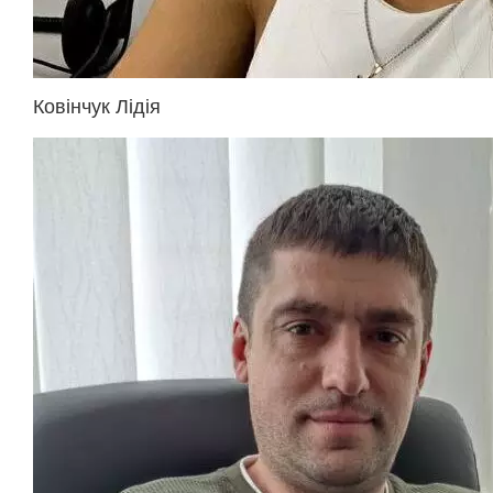
Ковінчук Лідія