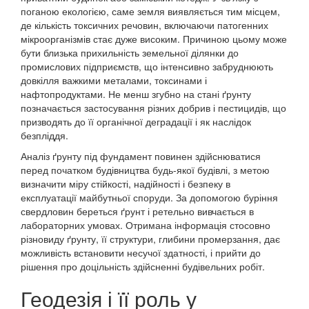
поганою екологією, саме земля виявляється тим місцем,
де кількість токсичних речовин, включаючи патогенних
мікроорганізмів стає дуже високим. Причиною цьому може
бути близька прихильність земельної ділянки до
промислових підприємств, що інтенсивно забруднюють
довкілля важкими металами, токсинами і
нафтопродуктами. Не менш згубно на стані ґрунту
позначається застосування різних добрив і пестицидів, що
призводять до її органічної деградації і як наслідок
безпліддя.
Аналіз ґрунту під фундамент повинен здійснюватися
перед початком будівництва будь-якої будівлі, з метою
визначити міру стійкості, надійності і безпеку в
експлуатації майбутньої споруди. За допомогою буріння
свердловин береться ґрунт і ретельно вивчається в
лабораторних умовах. Отримана інформація стосовно
різновиду ґрунту, її структури, глибини промерзання, дає
можливість встановити несучої здатності, і прийти до
рішення про доцільність здійсненні будівельних робіт.
Геодезія і її роль у