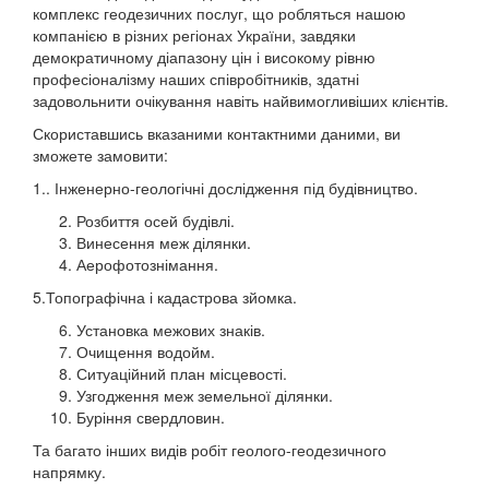
комплекс геодезичних послуг, що робляться нашою
компанією в різних регіонах України, завдяки
демократичному діапазону цін і високому рівню
професіоналізму наших співробітників, здатні
задовольнити очікування навіть найвимогливіших клієнтів.
Скориставшись вказаними контактними даними, ви
зможете замовити:
1.. Інженерно-геологічні дослідження під будівництво.
Розбиття осей будівлі.
Винесення меж ділянки.
Аерофотознімання.
5.Топографічна і кадастрова зйомка.
Установка межових знаків.
Очищення водойм.
Ситуаційний план місцевості.
Узгодження меж земельної ділянки.
Буріння свердловин.
Та багато інших видів робіт геолого-геодезичного
напрямку.