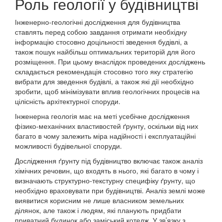
Роль геології у будівництві
Інженерно-геологічні дослідження для будівництва
ставлять перед собою завдання отримати необхідну
інформацію стосовно доцільності зведення будівлі, а
також пошук найбільш оптимальних територій для його
розміщення. При цьому внаслідок проведених досліджень
складається рекомендація стосовно того яку стратегію
вибрати для зведення будівлі, а також які дії необхідно
зробити, щоб мінімізувати вплив геологічних процесів на
цілісність архітектурної споруди.
Інженерна геологія має на меті усебічне дослідження
фізико-механічних властивостей ґрунту, оскільки від них
багато в чому залежить міра надійності і експлуатаційні
можливості будівельної споруди.
Дослідження ґрунту під будівництво включає також аналіз
хімічних речовин, що входять в нього, які багато в чому і
визначають структурно-текстурну специфіку ґрунту, що
необхідно враховувати при будівництві. Аналіз землі може
виявитися корисним не лише власником земельних
ділянок, але також і людям, які планують придбати
приватний будинок або заміський котедж. У зв’язку з