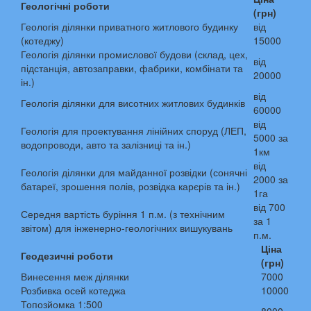
Геологічні роботи
(грн)
Геологія ділянки приватного житлового будинку
від
(котеджу)
15000
Геологія ділянки промислової будови (склад, цех,
від
підстанція, автозаправки, фабрики, комбінати та
20000
ін.)
від
Геологія ділянки для висотних житлових будинків
60000
від
Геологія для проектування лінійних споруд (ЛЕП,
5000 за
водопроводи, авто та залізниці та ін.)
1км
від
Геологія ділянки для майданної розвідки (сонячні
2000 за
батареї, зрошення полів, розвідка карєрів та ін.)
1га
від 700
Середня вартість буріння 1 п.м. (з технічним
за 1
звітом) для інженерно-геологічних вишукувань
п.м.
Ціна
Геодезичні роботи
(грн)
Винесення меж ділянки
7000
Розбивка осей котеджа
10000
Топозйомка 1:500