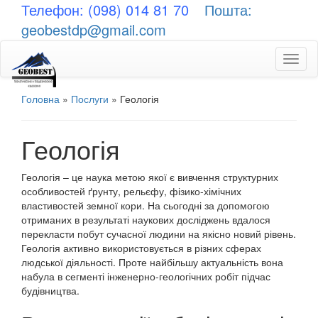
Телефон: (098) 014 81 70
Пошта:
geobestdp@gmail.com
Toggl
naviga
Головна
»
Послуги
»
Геологія
Геологія
Геологія – це наука метою якої є вивчення структурних
особливостей ґрунту, рельєфу, фізико-хімічних
властивостей земної кори. На сьогодні за допомогою
отриманих в результаті наукових досліджень вдалося
перекласти побут сучасної людини на якісно новий рівень.
Геологія активно використовується в різних сферах
людської діяльності. Проте найбільшу актуальність вона
набула в сегменті інженерно-геологічних робіт підчас
будівництва.