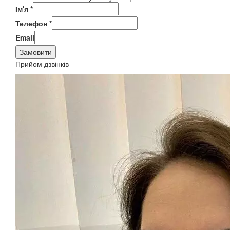
Ім'я
*
Телефон
*
Email
Замовити
Прийом дзвінків