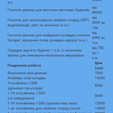
ін.)
від
Геологія ділянки для висотних житлових будинків
60000
від
Геологія для проектування лінійних споруд (ЛЕП,
5000 за
водопроводи, авто та залізниці та ін.)
1км
від
Геологія ділянки для майданної розвідки (сонячні
2000 за
батареї, зрошення полів, розвідка карєрів та ін.)
1га
від 700
Середня вартість буріння 1 п.м. (з технічним
за 1
звітом) для інженерно-геологічних вишукувань
п.м.
Ціна
Геодезичні роботи
(грн)
Винесення меж ділянки
7000
Розбивка осей котеджа
10000
Топозйомка 1:500
8000
(дільниця під котедж)
1 ГА топозйомка 1:500
5000
(не забудована)
1 ГА топозйомка 1:500 (промислова зона)
12000
1 км топозйомка для лінійних споруд (поле)
12000