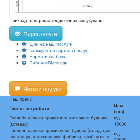
Приклад топографо-геодезичних вишукувань
Переглянути
Ціни на наші послуги
Калькулятор вартості послуг
Нормативна база
Питання/Відповідь
Читати відгуки
Наш прайс
Ціна
Геологічні роботи
(грн)
Геологія ділянки приватного житлового будинку
від
(котеджу)
15000
Геологія ділянки промислової будови (склад, цех,
від
підстанція, автозаправки, фабрики, комбінати та
20000