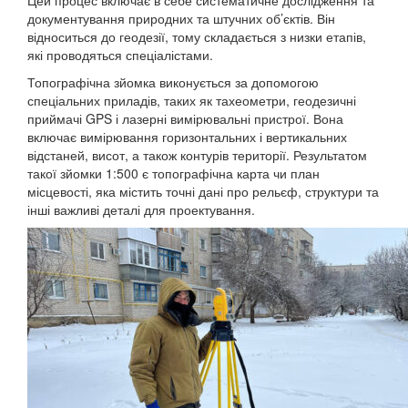
Цей процес включає в себе систематичне дослідження та
документування природних та штучних об’єктів. Він
відноситься до геодезії, тому складається з низки етапів,
які проводяться спеціалістами.
Топографічна зйомка виконується за допомогою
спеціальних приладів, таких як тахеометри, геодезичні
приймачі GPS і лазерні вимірювальні пристрої. Вона
включає вимірювання горизонтальних і вертикальних
відстаней, висот, а також контурів території. Результатом
такої зйомки 1:500 є топографічна карта чи план
місцевості, яка містить точні дані про рельєф, структури та
інші важливі деталі для проектування.