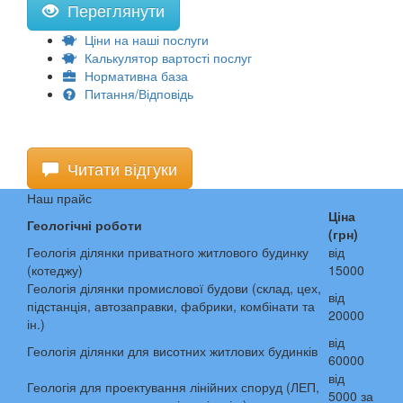
Переглянути
Ціни на наші послуги
Калькулятор вартості послуг
Нормативна база
Питання/Відповідь
Читати відгуки
Наш прайс
Ціна
Геологічні роботи
(грн)
Геологія ділянки приватного житлового будинку
від
(котеджу)
15000
Геологія ділянки промислової будови (склад, цех,
від
підстанція, автозаправки, фабрики, комбінати та
20000
ін.)
від
Геологія ділянки для висотних житлових будинків
60000
від
Геологія для проектування лінійних споруд (ЛЕП,
5000 за