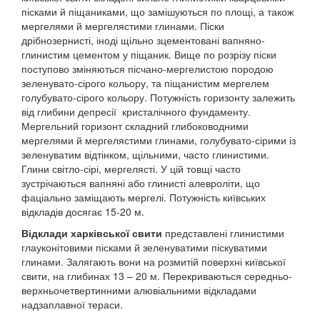
пісками й піщаниками, що замішуються по площі, а також
мергелями й мергелястими глинами. Піски
дрібнозернисті, іноді щільно зцементовані вапняно-
глинистим цементом у піщаник. Вище по розрізу піски
поступово зміняються пісчано-мергелистою породою
зеленувато-сірого кольору, та піщанистим мергелем
голубувато-сірого кольору. Потужність горизонту залежить
від глибини депресії кристалічного фундаменту.
Мергельний горизонт складний глибоководними
мергелями й мергелястими глинами, голубувато-сірими із
зеленуватим відтінком, щільними, часто глинистими.
Глини світло-сірі, мергелясті. У цій товщі часто
зустрічаються вапняні або глинисті алевроліти, що
фаціально заміщають мергелі. Потужність київських
відкладів досягає 15-20 м.
Відклади харківської свити
представлені глинистими
глауконітовими пісками й зеленуватими піскуватими
глинами. Залягають вони на розмитій поверхні київської
свити, на глибинах 13 – 20 м. Перекриваються середньо-
верхньочетвертинними алювіальними відкладами
надзаплавної тераси.