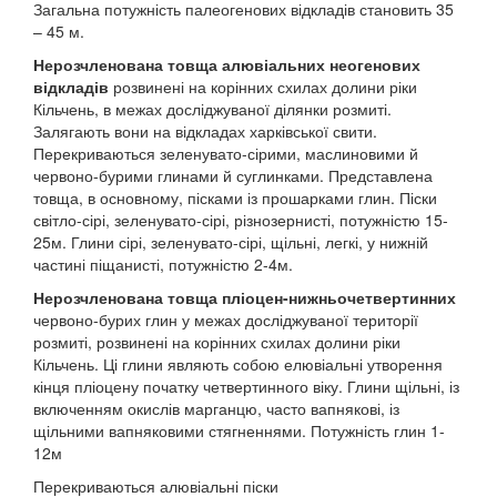
Загальна потужність палеогенових відкладів становить 35
– 45 м.
Нерозчленована товща алювіальних неогенових
відкладів
розвинені на корінних схилах долини ріки
Кільчень, в межах досліджуваної ділянки розмиті.
Залягають вони на відкладах харківської свити.
Перекриваються зеленувато-сірими, маслиновими й
червоно-бурими глинами й суглинками. Представлена
товща, в основному, пісками із прошарками глин. Піски
світло-сірі, зеленувато-сірі, різнозернисті, потужністю 15-
25м. Глини сірі, зеленувато-сірі, щільні, легкі, у нижній
частині піщанисті, потужністю 2-4м.
Нерозчленована товща пліоцен-нижньочетвертинних
червоно-бурих глин у межах досліджуваної території
розмиті, розвинені на корінних схилах долини ріки
Кільчень. Ці глини являють собою елювіальні утворення
кінця пліоцену початку четвертинного віку. Глини щільні, із
включенням окислів марганцю, часто вапнякові, із
щільними вапняковими стягненнями. Потужність глин 1-
12м
Перекриваються алювіальні піски