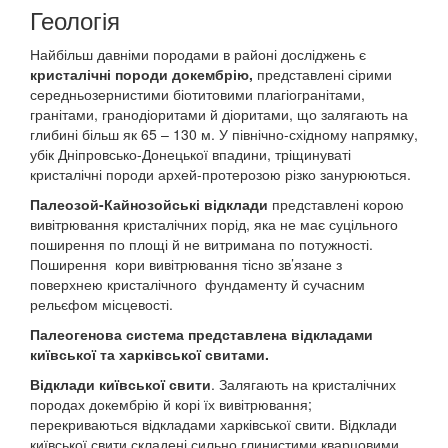
Геологія
Найбільш давніми породами в районі досліджень є
кристалічні породи докембрію,
представлені сірими
середньозернистими біотитовими плагіогранітами,
гранітами, гранодіоритами й діоритами, що залягають на
глибині більш як 65 – 130 м. У північно-східному напрямку,
убік Дніпровсько-Донецької впадини, тріщинуваті
кристалічні породи архей-протерозою різко занурюються.
Палеозой-Кайнозойські відклади
представлені корою
вивітрювання кристалічних порід, яка не має суцільного
поширення по площі й не витримана по потужності.
Поширення кори вивітрювання тісно зв’язане з
поверхнею кристалічного фундаменту й сучасним
рельєфом місцевості.
Палеогенова система представлена відкладами
київської та харківської свитами.
Відклади київської свити
. Залягають на кристалічних
породах докембрію й корі їх вивітрювання;
перекриваються відкладами харківської свити. Відклади
київської свити складені сильно глинистими кварцовими