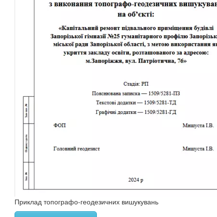
Приклад топографо-геодезичних вишукувань