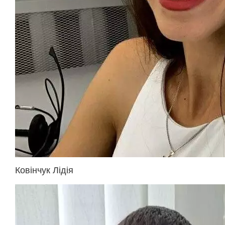
Ковінчук Лідія