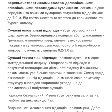
верхньочетвертинними еолово-делювіальними,
елювіальними лесовидими суглинками
, легкими рідше
середніми та важкими сумарною потужністю від декількох
до 7,0 м. Від світло-жовтого та жовтого до коричневого та
бурого кольору.
Сучасні елювіальні відклади
– ґрунтово-рослинний
шар, залягає безпосередньо з поверхні або під насипними
ґрунтами, літологічно представлені гумусированим
піскуватим суглинком, супіском, чорного й темно-бурого
кольору, потужність становить 0,2-1,0 м.
Сучасні техногенні відклади
розповсюджені в місцях
життєдіяльності людину. Утворювалися відклади в
результаті господарської діяльності людину й з кожним
роком мають усе більше практичне значення. Склад порід
різноманітний, від відкладів, що змінили свою початкову
структуру внаслідок вторинного укладання до
промислових і побутових відходів.
Горизонт безнапірний. Рівень ґрунтових вод залягає на
глибині від декількох до 7 м.
Водоносність алювіальних відкладів нерівномірна. Дебіт