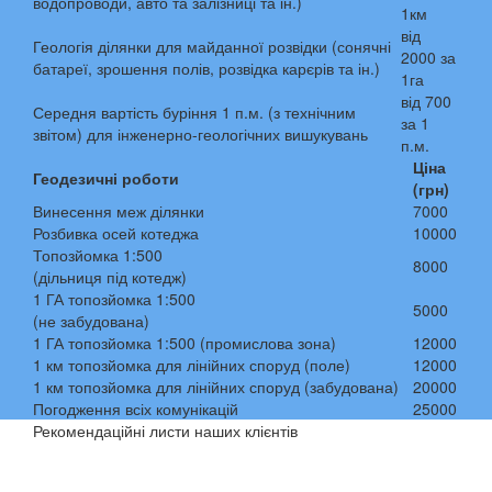
водопроводи, авто та залізниці та ін.)
1км
від
Геологія ділянки для майданної розвідки (сонячні
2000 за
батареї, зрошення полів, розвідка карєрів та ін.)
1га
від 700
Середня вартість буріння 1 п.м. (з технічним
за 1
звітом) для інженерно-геологічних вишукувань
п.м.
Ціна
Геодезичні роботи
(грн)
Винесення меж ділянки
7000
Розбивка осей котеджа
10000
Топозйомка 1:500
8000
(дільниця під котедж)
1 ГА топозйомка 1:500
5000
(не забудована)
1 ГА топозйомка 1:500 (промислова зона)
12000
1 км топозйомка для лінійних споруд (поле)
12000
1 км топозйомка для лінійних споруд (забудована)
20000
Погодження всіх комунікацій
25000
Рекомендаційні листи наших клієнтів