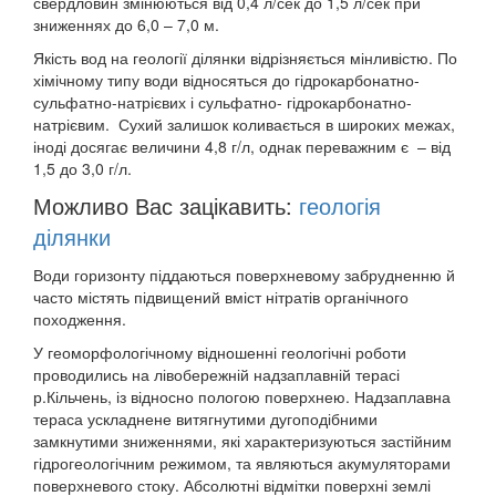
свердловин змінюються від 0,4 л/сек до 1,5 л/сек при
зниженнях до 6,0 – 7,0 м.
Якість вод на геології ділянки відрізняється мінливістю. По
хімічному типу води відносяться до гідрокарбонатно-
сульфатно-натрієвих і сульфатно- гідрокарбонатно-
натрієвим. Сухий залишок коливається в широких межах,
іноді досягає величини 4,8 г/л, однак переважним є – від
1,5 до 3,0 г/л.
Можливо Вас зацікавить:
геологія
ділянки
Води горизонту піддаються поверхневому забрудненню й
часто містять підвищений вміст нітратів органічного
походження.
У геоморфологічному відношенні геологічні роботи
проводились на лівобережній надзаплавній терасі
р.Кільчень, із відносно пологою поверхнею. Надзаплавна
тераса ускладнене витягнутими дугоподібними
замкнутими зниженнями, які характеризуються застійним
гідрогеологічним режимом, та являються акумуляторами
поверхневого стоку. Абсолютні відмітки поверхні землі