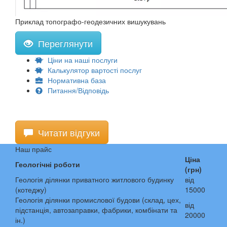
Приклад топографо-геодезичних вишукувань
Переглянути
Ціни на наші послуги
Калькулятор вартості послуг
Нормативна база
Питання/Відповідь
Читати відгуки
Наш прайс
Ціна
Геологічні роботи
(грн)
Геологія ділянки приватного житлового будинку
від
(котеджу)
15000
Геологія ділянки промислової будови (склад, цех,
від
підстанція, автозаправки, фабрики, комбінати та
20000
ін.)