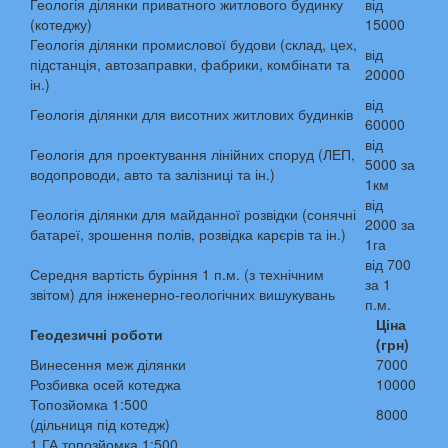
Геологія ділянки приватного житлового будинку
від
(котеджу)
15000
Геологія ділянки промислової будови (склад, цех,
від
підстанція, автозаправки, фабрики, комбінати та
20000
ін.)
від
Геологія ділянки для висотних житлових будинків
60000
від
Геологія для проектування лінійних споруд (ЛЕП,
5000 за
водопроводи, авто та залізниці та ін.)
1км
від
Геологія ділянки для майданної розвідки (сонячні
2000 за
батареї, зрошення полів, розвідка карєрів та ін.)
1га
від 700
Середня вартість буріння 1 п.м. (з технічним
за 1
звітом) для інженерно-геологічних вишукувань
п.м.
Ціна
Геодезичні роботи
(грн)
Винесення меж ділянки
7000
Розбивка осей котеджа
10000
Топозйомка 1:500
8000
(дільниця під котедж)
1 ГА топозйомка 1:500