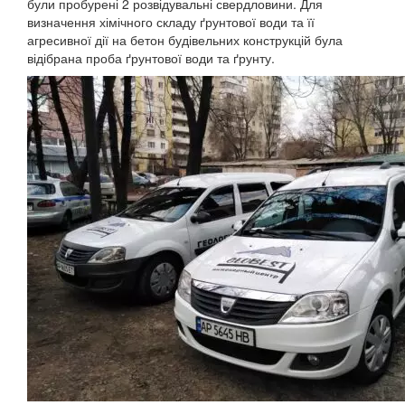
були пробурені 2 розвідувальні свердловини. Для
визначення хімічного складу ґрунтової води та її
агресивної дії на бетон будівельних конструкцій була
відібрана проба ґрунтової води та ґрунту.