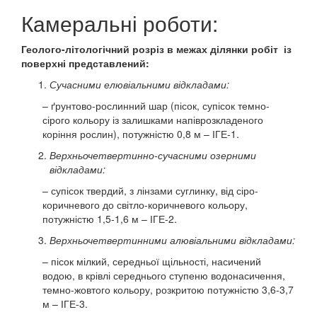
Камеральні роботи:
Геолого-літологічний розріз в межах ділянки робіт із
поверхні представлений:
Сучасними елювіальними відкладами:
– ґрунтово-рослинний шар (пісок, супісок темно-
сірого кольору із залишками напіврозкладеного
коріння рослин), потужністю 0,8 м – ІГЕ-1.
Верхньочетвертинно-сучасними озерними
відкладами:
– супісок твердий, з лінзами суглинку, від сіро-
коричневого до світло-коричневого кольору,
потужністю 1,5-1,6 м – ІГЕ-2.
Верхньочетвертинними алювіальними відкладами:
– пісок мілкий, середньої щільності, насичений
водою, в крівлі середнього ступеню водонасичення,
темно-жовтого кольору, розкритою потужністю 3,6-3,7
м – ІГЕ-3.